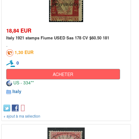
18,84 EUR
Italy 1921 stamps Fiume USED Sas 178 CV $60.50 181
1,30 EUR
0
ACHETER
US - 334**
Italy
+ ajout à ma sélection