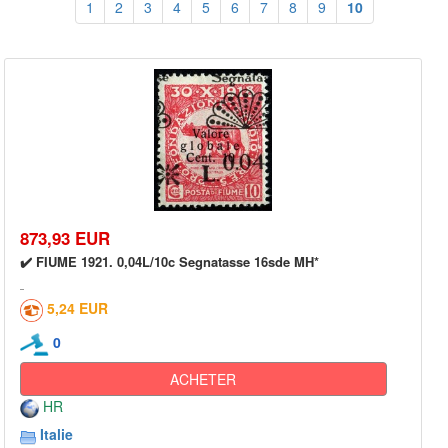
1
2
3
4
5
6
7
8
9
10
873,93 EUR
✔️ FIUME 1921. 0,04L/10c Segnatasse 16sde MH*
5,24 EUR
0
ACHETER
HR
Italie