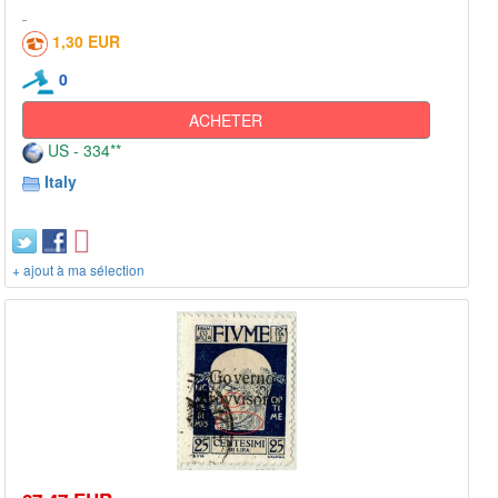
1,30 EUR
0
ACHETER
US - 334**
Italy
+ ajout à ma sélection