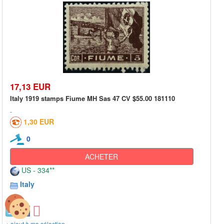
17,13 EUR
Italy 1919 stamps Fiume MH Sas 47 CV $55.00 181110
1,30 EUR
0
ACHETER
US - 334**
Italy
+ ajout à ma sélection