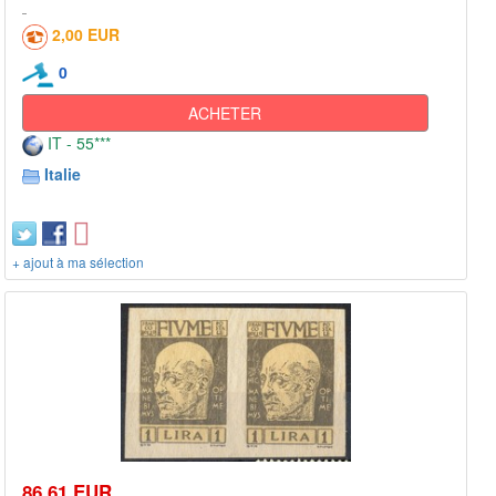
2,00 EUR
0
ACHETER
IT - 55***
Italie
+ ajout à ma sélection
86,61 EUR