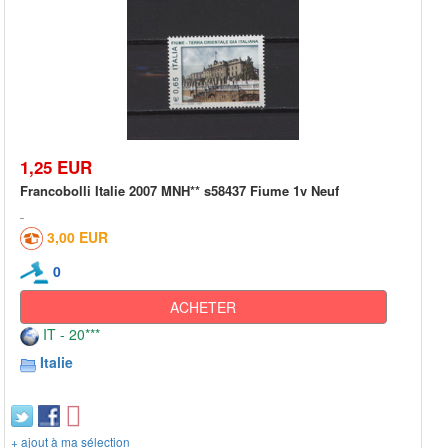
1,25 EUR
Francobolli Italie 2007 MNH** s58437 Fiume 1v Neuf
3,00 EUR
0
ACHETER
IT - 20***
Italie
+ ajout à ma sélection