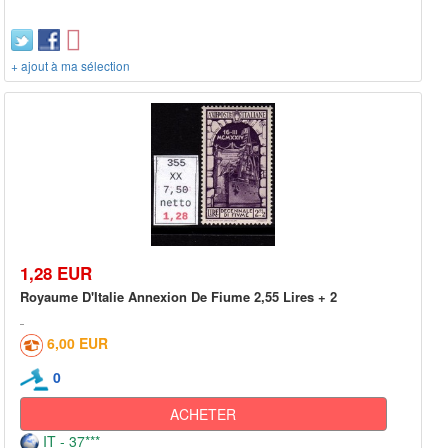
+ ajout à ma sélection
1,28 EUR
Royaume D'Italie Annexion De Fiume 2,55 Lires + 2
6,00 EUR
0
ACHETER
IT - 37***