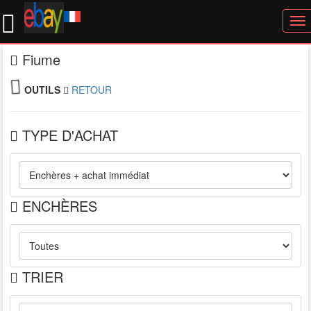
To
nav
Fiume
OUTILS
RETOUR
TYPE D'ACHAT
ENCHÈRES
TRIER