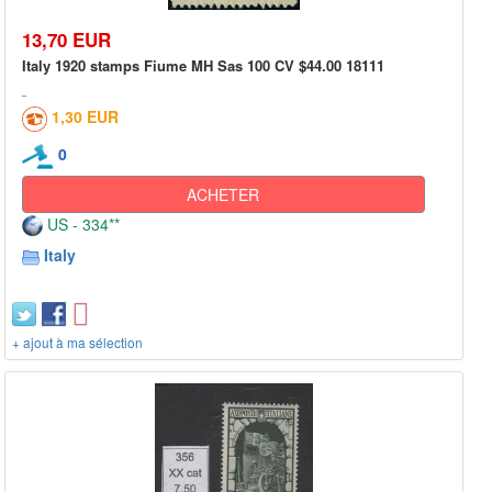
13,70 EUR
Italy 1920 stamps Fiume MH Sas 100 CV $44.00 18111
1,30 EUR
0
ACHETER
US - 334**
Italy
+ ajout à ma sélection