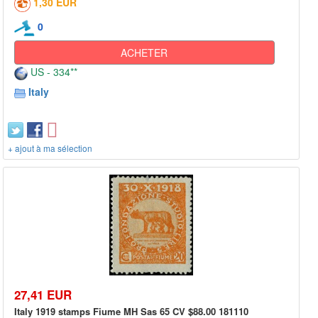
1,30 EUR
0
ACHETER
US - 334**
Italy
+ ajout à ma sélection
27,41 EUR
Italy 1919 stamps Fiume MH Sas 65 CV $88.00 181110