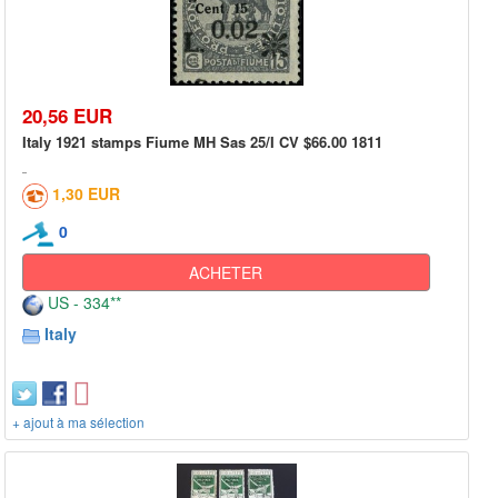
20,56 EUR
Italy 1921 stamps Fiume MH Sas 25/I CV $66.00 1811
1,30 EUR
0
ACHETER
US - 334**
Italy
+ ajout à ma sélection