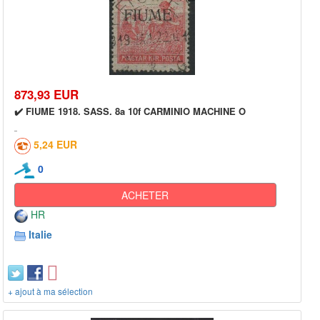
873,93 EUR
✔️ FIUME 1918. SASS. 8a 10f CARMINIO MACHINE O
5,24 EUR
0
ACHETER
HR
Italie
+ ajout à ma sélection