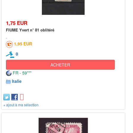
1,75 EUR
FIUME Yvert n° 81 oblitéré
1,95 EUR
0
ACHETER
FR - 59***
Italie
+ ajout à ma sélection