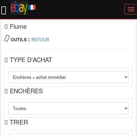
To
nav
Fiume
OUTILS
RETOUR
TYPE D'ACHAT
ENCHÈRES
TRIER