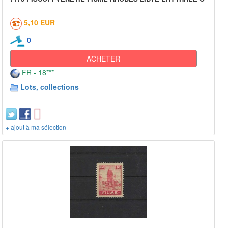
5,10 EUR
0
ACHETER
FR - 18***
Lots, collections
+ ajout à ma sélection