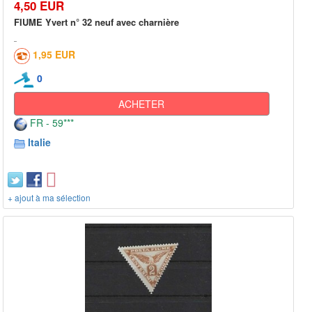
4,50 EUR
FIUME Yvert n° 32 neuf avec charnière
1,95 EUR
0
ACHETER
FR - 59***
Italie
+ ajout à ma sélection