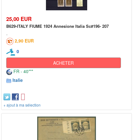
25,00 EUR
B629-ITALY FIUME 1924 Annesione Italia Sc#196- 207
2,90 EUR
0
ACHETER
FR - 40***
Italie
+ ajout à ma sélection