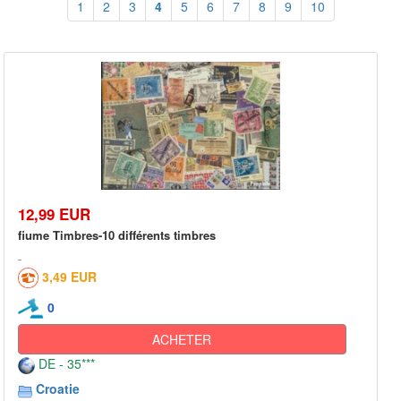
1
2
3
4
5
6
7
8
9
10
12,99 EUR
fiume Timbres-10 différents timbres
3,49 EUR
0
ACHETER
DE - 35***
Croatie