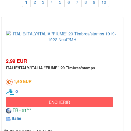
1
2
3
4
5
6
7
8
9
10
2,99 EUR
ITALIE/ITALY/ITALIA "FIUME" 20 Timbres/stamps
1,60 EUR
0
ENCHÉRIR
FR - 91***
Italie