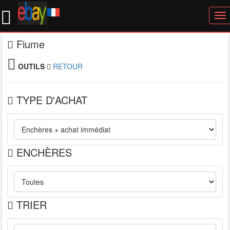
To
nav
Fiume
OUTILS
RETOUR
TYPE D'ACHAT
ENCHÈRES
TRIER