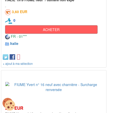
3,60 EUR
0
ACHETER
FR - 01***
Italie
+ ajout à ma sélection
3,50 EUR