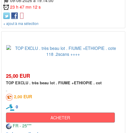
09-08-2026 à 19:14:00
23 h 47 mn 12 s
+ ajout à ma sélection
25,00 EUR
TOP EXCLU . très beau lot . FIUME +ETHIOPIE . cot
2,00 EUR
0
ACHETER
FR - 25***