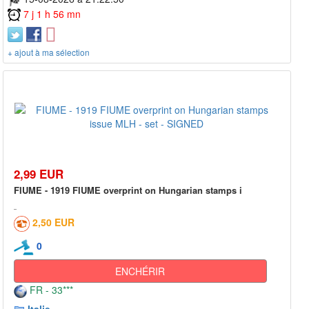
7 j 1 h 56 mn
+ ajout à ma sélection
2,99 EUR
FIUME - 1919 FIUME overprint on Hungarian stamps i
2,50 EUR
0
ENCHÉRIR
FR - 33***