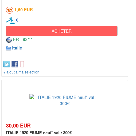
1,60 EUR
0
ACHETER
FR - 92***
Italie
+ ajout à ma sélection
30,00 EUR
ITALIE 1920 FIUME neuf* val : 300€