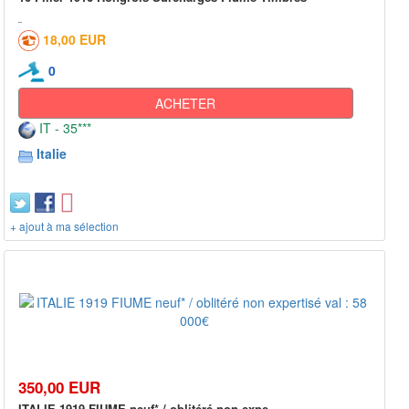
18,00 EUR
0
ACHETER
IT - 35***
Italie
+ ajout à ma sélection
350,00 EUR
ITALIE 1919 FIUME neuf* / oblitéré non expe