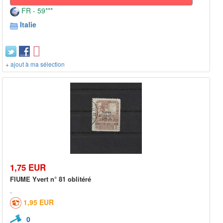
FR - 59***
Italie
+ ajout à ma sélection
1,75 EUR
FIUME Yvert n° 81 oblitéré
1,95 EUR
0