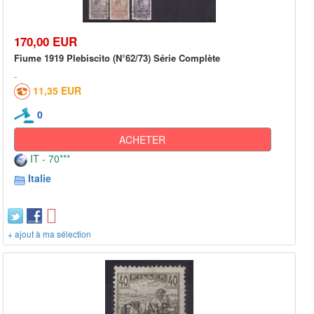
170,00 EUR
Fiume 1919 Plebiscito (N°62/73) Série Complète
11,35 EUR
0
ACHETER
IT - 70***
Italie
+ ajout à ma sélection