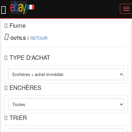
To
nav
Fiume
OUTILS
RETOUR
TYPE D'ACHAT
ENCHÈRES
TRIER