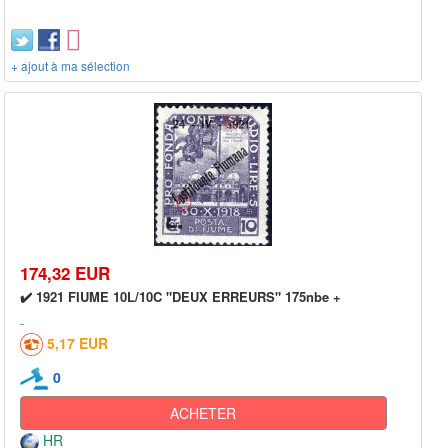
+ ajout à ma sélection
174,32 EUR
✔️ 1921 FIUME 10L/10C "DEUX ERREURS" 175nbe +
5,17 EUR
0
ACHETER
HR