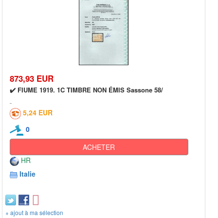
873,93 EUR
✔️ FIUME 1919. 1C TIMBRE NON ÉMIS Sassone 58/
5,24 EUR
0
ACHETER
HR
Italie
+ ajout à ma sélection