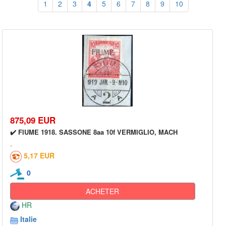
1
2
3
4
5
6
7
8
9
10
875,09 EUR
✔️ FIUME 1918. SASSONE 8aa 10f VERMIGLIO, MACH
5,17 EUR
0
ACHETER
HR
Italie