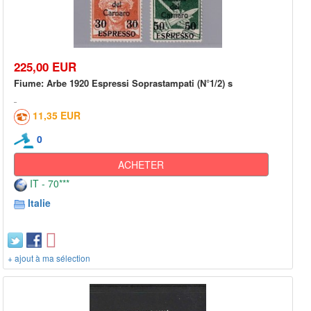
225,00 EUR
Fiume: Arbe 1920 Espressi Soprastampati (N°1/2) s
11,35 EUR
0
ACHETER
IT - 70***
Italie
+ ajout à ma sélection