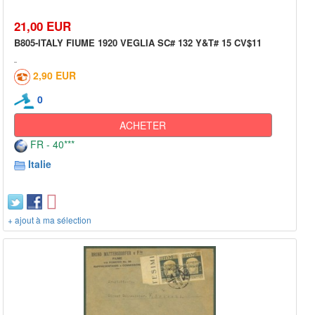
21,00 EUR
B805-ITALY FIUME 1920 VEGLIA SC# 132 Y&T# 15 CV$11
2,90 EUR
0
ACHETER
FR - 40***
Italie
+ ajout à ma sélection