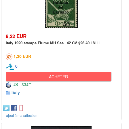
8,22 EUR
Italy 1920 stamps Fiume MH Sas 142 CV $26.40 18111
1,30 EUR
0
ACHETER
US - 334**
Italy
+ ajout à ma sélection