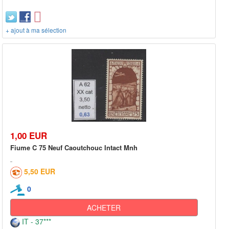
+ ajout à ma sélection
1,00 EUR
Fiume C 75 Neuf Caoutchouc Intact Mnh
5,50 EUR
0
ACHETER
IT - 37***