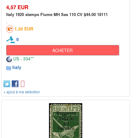
4,57 EUR
Italy 1920 stamps Fiume MH Sas 110 CV $44.00 18111
1,30 EUR
0
ACHETER
US - 334**
Italy
+ ajout à ma sélection