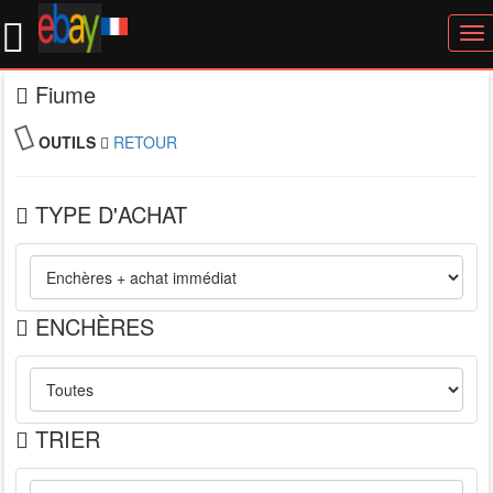
To
nav
Fiume
OUTILS
RETOUR
TYPE D'ACHAT
ENCHÈRES
TRIER