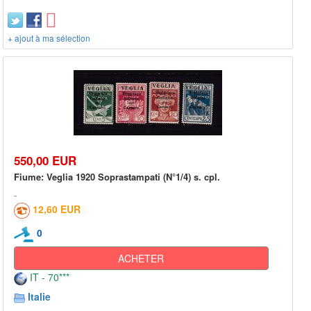
+ ajout à ma sélection
550,00 EUR
Fiume: Veglia 1920 Soprastampati (N°1/4) s. cpl.
12,60 EUR
0
ACHETER
IT - 70***
Italie