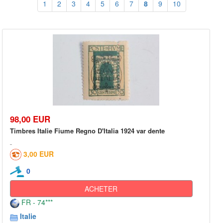
1
2
3
4
5
6
7
8
9
10
98,00 EUR
Timbres Italie Fiume Regno D'Italia 1924 var dente
3,00 EUR
0
ACHETER
FR - 74***
Italie