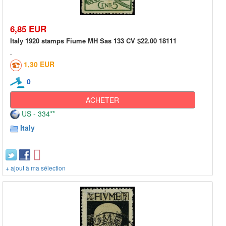
6,85 EUR
Italy 1920 stamps Fiume MH Sas 133 CV $22.00 18111
1,30 EUR
0
ACHETER
US - 334**
Italy
+ ajout à ma sélection