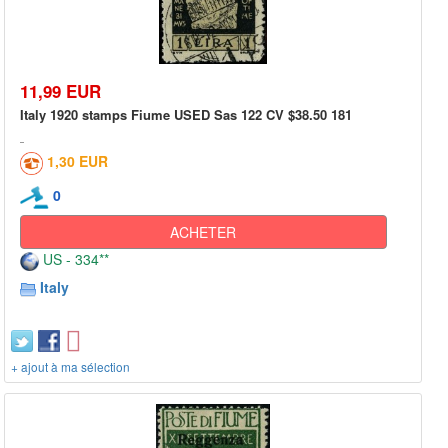
11,99 EUR
Italy 1920 stamps Fiume USED Sas 122 CV $38.50 181
1,30 EUR
0
ACHETER
US - 334**
Italy
+ ajout à ma sélection