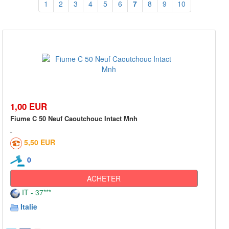
1
2
3
4
5
6
7
8
9
10
1,00 EUR
Fiume C 50 Neuf Caoutchouc Intact Mnh
5,50 EUR
0
ACHETER
IT - 37***
Italie