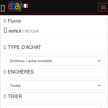
To
nav
Fiume
OUTILS
RETOUR
TYPE D'ACHAT
ENCHÈRES
TRIER