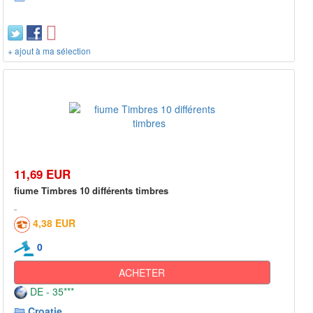
+ ajout à ma sélection
11,69 EUR
fiume Timbres 10 différents timbres
4,38 EUR
0
ACHETER
DE - 35***
Croatie