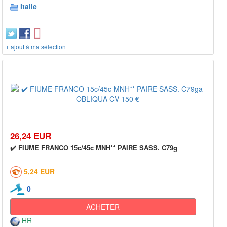
Italie
+ ajout à ma sélection
26,24 EUR
✔️ FIUME FRANCO 15c/45c MNH** PAIRE SASS. C79g
5,24 EUR
0
ACHETER
HR