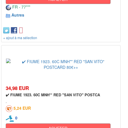
FR - 77***
Autres
+ ajout à ma sélection
34,98 EUR
✔️ FIUME 1923. 60C MNH** RED "SAN VITO" POSTCA
5,24 EUR
0