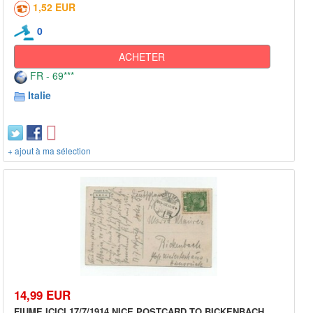
1,52 EUR
0
ACHETER
FR - 69***
Italie
+ ajout à ma sélection
14,99 EUR
FIUME ICICI 17/7/1914 NICE POSTCARD TO BICKENBACH