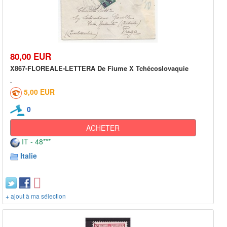
80,00 EUR
X867-FLOREALE-LETTERA De Fiume X Tchécoslovaquie
5,00 EUR
0
ACHETER
IT - 48***
Italie
+ ajout à ma sélection