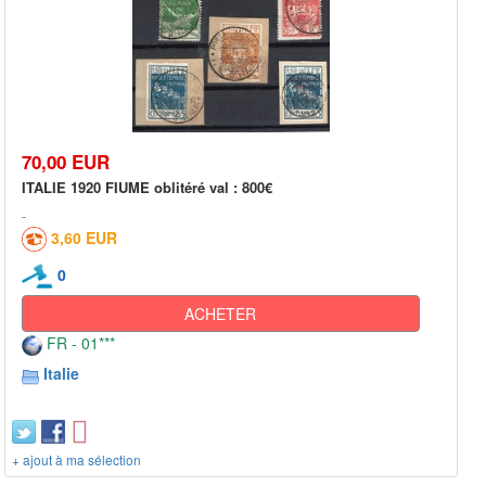
70,00 EUR
ITALIE 1920 FIUME oblitéré val : 800€
3,60 EUR
0
ACHETER
FR - 01***
Italie
+ ajout à ma sélection