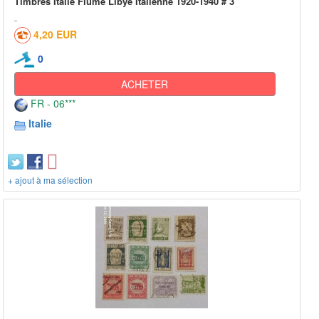
Timbres Italie Fiume Libye Italienne 1920-1940 # 3
4,20 EUR
0
ACHETER
FR - 06***
Italie
+ ajout à ma sélection