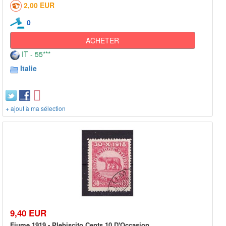
2,00 EUR
0
ACHETER
IT - 55***
Italie
+ ajout à ma sélection
9,40 EUR
Fiume 1919 - Plebiscito Cents 10 D'Occasion