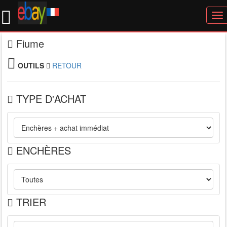
To
nav
Fiume
OUTILS
RETOUR
TYPE D'ACHAT
ENCHÈRES
TRIER