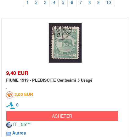
1
2
3
4
5
6
7
8
9
10
9,40 EUR
FIUME 1919 - PLEBISCITE Centesimi 5 Usagé
2,00 EUR
0
ACHETER
IT - 55***
Autres