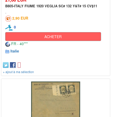
B805-ITALY FIUME 1920 VEGLIA SC# 132 Y&T# 15 CV$11
2,90 EUR
0
ACHETER
FR - 40***
Italie
+ ajout à ma sélection