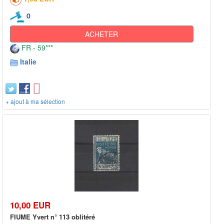
0
ACHETER
FR - 59***
Italie
+ ajout à ma sélection
10,00 EUR
FIUME Yvert n° 113 oblitéré