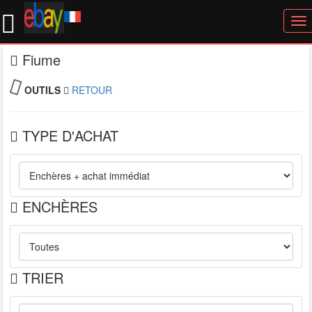
To
nav
Fiume
OUTILS
RETOUR
TYPE D'ACHAT
ENCHÈRES
TRIER