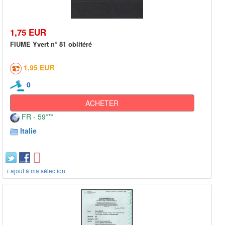
1,75 EUR
FIUME Yvert n° 81 oblitéré
1,95 EUR
0
ACHETER
FR - 59***
Italie
+ ajout à ma sélection