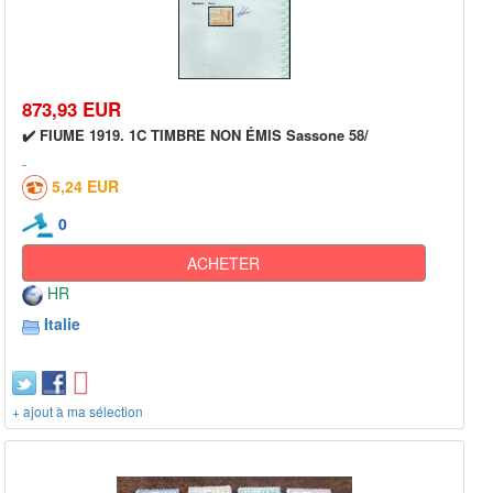
873,93 EUR
✔️ FIUME 1919. 1C TIMBRE NON ÉMIS Sassone 58/
5,24 EUR
0
ACHETER
HR
Italie
+ ajout à ma sélection