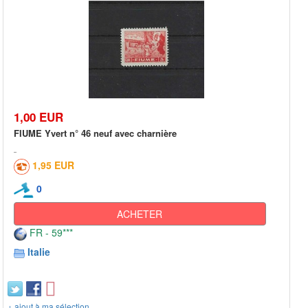
1,00 EUR
FIUME Yvert n° 46 neuf avec charnière
1,95 EUR
0
ACHETER
FR - 59***
Italie
+ ajout à ma sélection