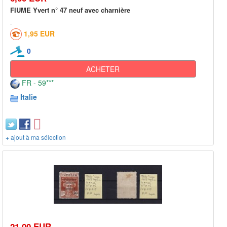
FIUME Yvert n° 47 neuf avec charnière
1,95 EUR
0
ACHETER
FR - 59***
Italie
+ ajout à ma sélection
21,00 EUR