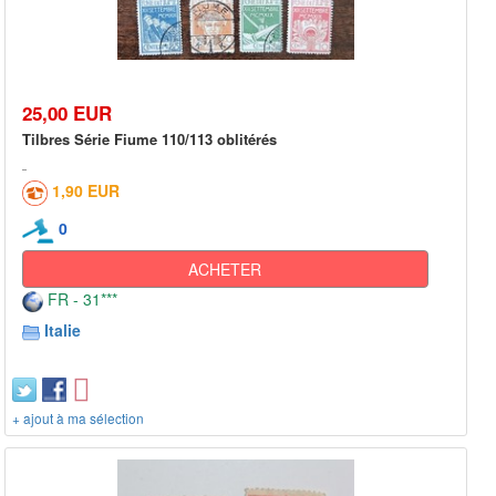
25,00 EUR
Tilbres Série Fiume 110/113 oblitérés
1,90 EUR
0
ACHETER
FR - 31***
Italie
+ ajout à ma sélection