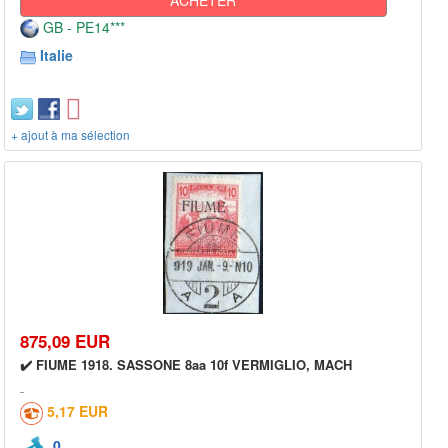
GB - PE14***
Italie
+ ajout à ma sélection
875,09 EUR
✔️ FIUME 1918. SASSONE 8aa 10f VERMIGLIO, MACH
5,17 EUR
0