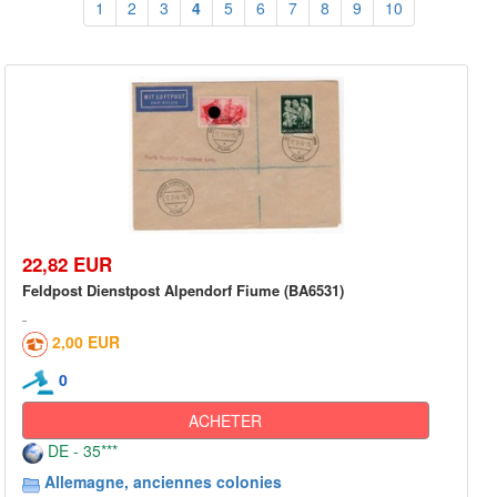
1
2
3
4
5
6
7
8
9
10
22,82 EUR
Feldpost Dienstpost Alpendorf Fiume (BA6531)
2,00 EUR
0
ACHETER
DE - 35***
Allemagne, anciennes colonies