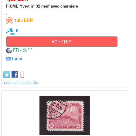
FIUME Yvert n° 32 neuf avec charnière
1,95 EUR
0
ACHETER
FR - 59***
Italie
+ ajout à ma sélection