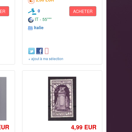
0
ER
ACHETER
IT - 55***
Italie
+ ajout à ma sélection
EUR
4,99 EUR