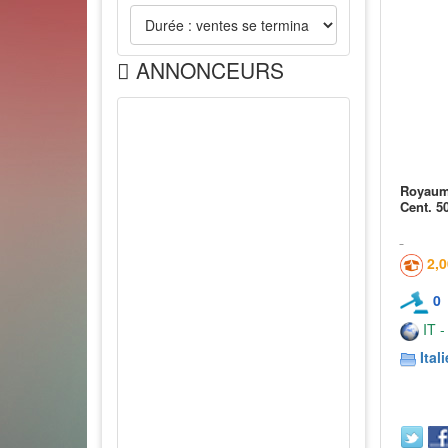
ANNONCEURS
Royaum
Cent. 50
2,
0
IT -
Itali