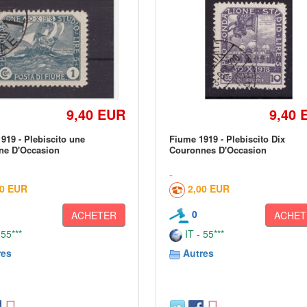
9,40 EUR
9,40 
919 - Plebiscito une
Fiume 1919 - Plebiscito Dix
ne D'Occasion
Couronnes D'Occasion
00 EUR
2,00 EUR
0
ACHETER
ACHET
 55***
IT - 55***
res
Autres