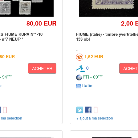
80,00 EUR
2,00 
S FIUME KUPA N°1-10
FIUME (italie) - timbre yvert/telli
 n°7 NEUF**
153 obl
,80 EUR
1,52 EUR
0
ACHETER
ACHET
 94***
FR - 69***
e
Italie
à ma sélection
+ ajout à ma sélection