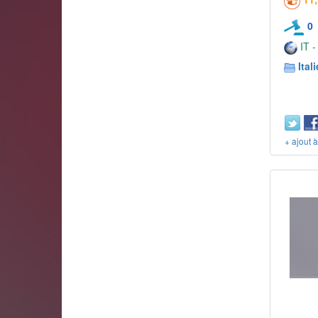
0
IT -
Itali
+ ajout 