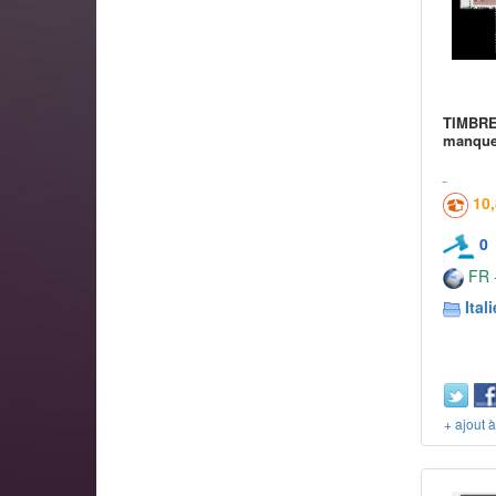
TIMBRE
manque
10
0
FR -
Itali
+ ajout 