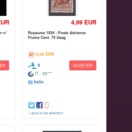
EUR
4,99 EUR
er n°
Royaume 1934 - Poste Aérienne
Fiume Cent. 75 Usag
2,00 EUR
0
ER
ACHETER
IT - 55***
Italie
+ ajout à ma sélection