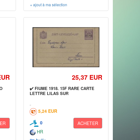
+ ajout à ma sélection
EUR
25,37 EUR
SO
✔️ FIUME 1918. 15F RARE CARTE
LETTRE LILAS SUR
5,24 EUR
0
ER
ACHETER
HR