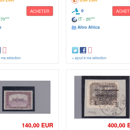
0
ACHETER
ACHET
 70***
IT - 20***
e
Altro Africa
à ma sélection
+ ajout à ma sélection
140,00 EUR
400,00 