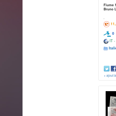
Fiume 1
Bruno Li
11
0
IT -
Itali
+ ajout 