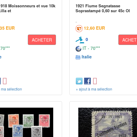
918 Moissonneurs et vue 10k
1921 Fiume Segnatasse
lla et
Soprastampé 0,60 sur 45c Ol
,35 EUR
12,60 EUR
0
ACHETER
ACHET
 70***
IT - 70***
e
Italie
à ma sélection
+ ajout à ma sélection