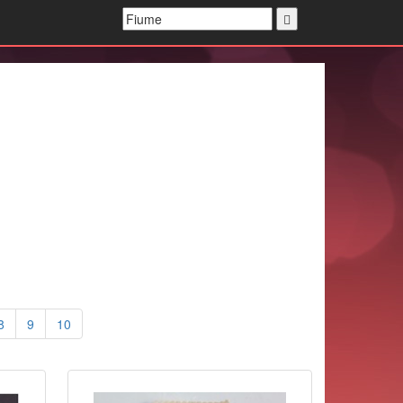
8
9
10