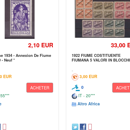
2,10 EUR
33,00 
e 1934 - Annexion De Fiume
1922 FIUME COSTITUENTE
 - Neuf *
FIUMANA 5 VALORI IN BLOCCH
00 EUR
3,00 EUR
0
ACHETER
ACHET
 55***
IT - 20***
e
Altro Africa