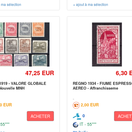
à ma sélection
+ ajout à ma sélection
47,25 EUR
6,30 
1919 - VALORE GLOBALE
REGNO 1934 - FIUME ESPRES
Nouvelle MNH
AEREO - Affranchisseme
00 EUR
2,00 EUR
0
ACHETER
ACHET
 55***
IT - 55***