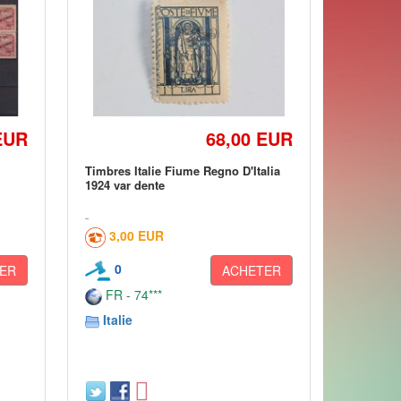
EUR
68,00 EUR
Timbres Italie Fiume Regno D'Italia
I
1924 var dente
3,00 EUR
0
ER
ACHETER
FR - 74***
Italie