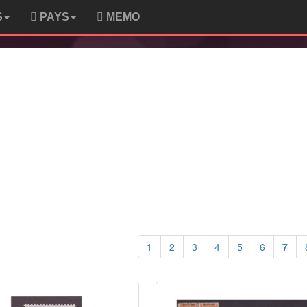
S
PAYS
MEMO
1
2
3
4
5
6
7