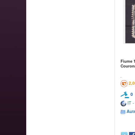
Fiume 1
Couron
2,
0
IT -
Aut