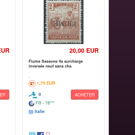
EUR
20,00 EUR
Fiume Sassone 4a surcharge
inversée neuf sans cha
1,75 EUR
0
ER
ACHETER
FR - 78***
Italie