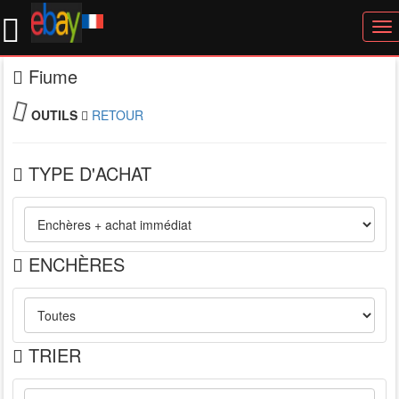
To
nav
Fiume
OUTILS
RETOUR
TYPE D'ACHAT
ENCHÈRES
TRIER