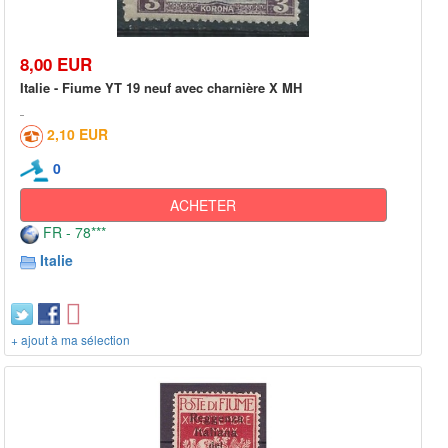
8,00 EUR
Italie - Fiume YT 19 neuf avec charnière X MH
2,10 EUR
0
ACHETER
FR - 78***
Italie
+ ajout à ma sélection