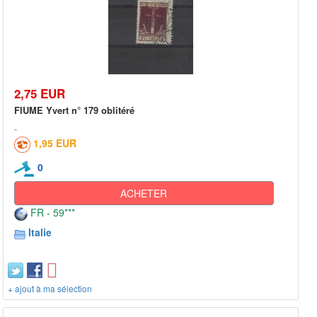
2,75 EUR
FIUME Yvert n° 179 oblitéré
1,95 EUR
0
ACHETER
FR - 59***
Italie
+ ajout à ma sélection