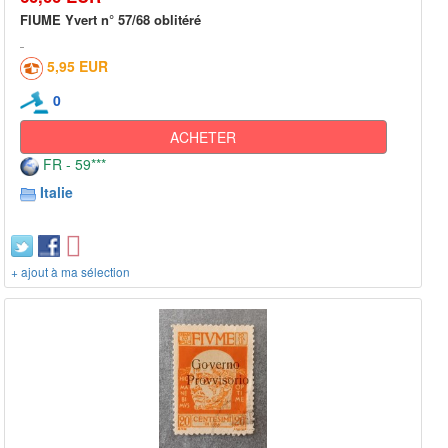
FIUME Yvert n° 57/68 oblitéré
5,95 EUR
0
ACHETER
FR - 59***
Italie
+ ajout à ma sélection