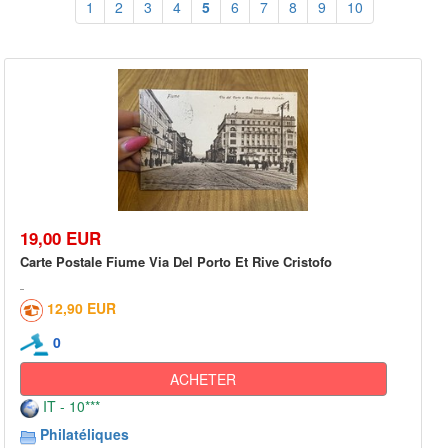
1
2
3
4
5
6
7
8
9
10
19,00 EUR
Carte Postale Fiume Via Del Porto Et Rive Cristofo
12,90 EUR
0
ACHETER
IT - 10***
Philatéliques