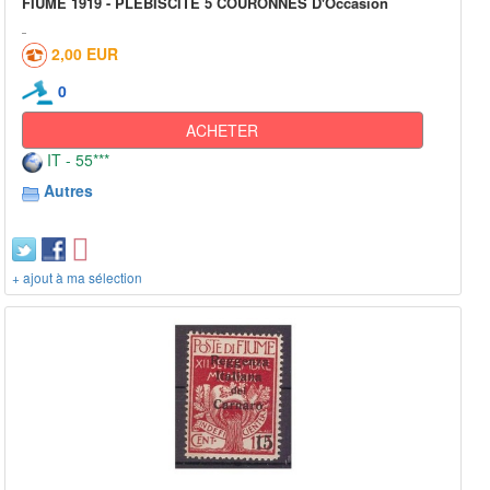
FIUME 1919 - PLEBISCITE 5 COURONNES D'Occasion
2,00 EUR
0
ACHETER
IT - 55***
Autres
+ ajout à ma sélection