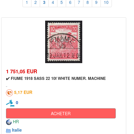
1
2
3
4
5
6
7
8
9
10
1 751,05 EUR
✔️ FIUME 1918 SASS 22 10f WHITE NUMER. MACHINE
5,17 EUR
0
ACHETER
HR
Italie