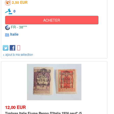
2,50 EUR
0
ACHETER
FR - 38***
Italie
+ ajout à ma sélection
12,00 EUR
Timbres Italie Fiume Regno D'Italia 1924 neuf* (5