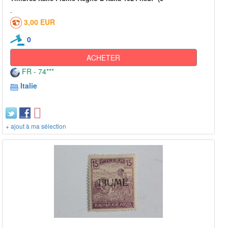
3,00 EUR
0
ACHETER
FR - 74***
Italie
+ ajout à ma sélection