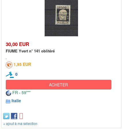
30,00 EUR
FIUME Yvert n° 141 oblitéré
1,95 EUR
0
ACHETER
FR - 59***
Italie
+ ajout à ma sélection