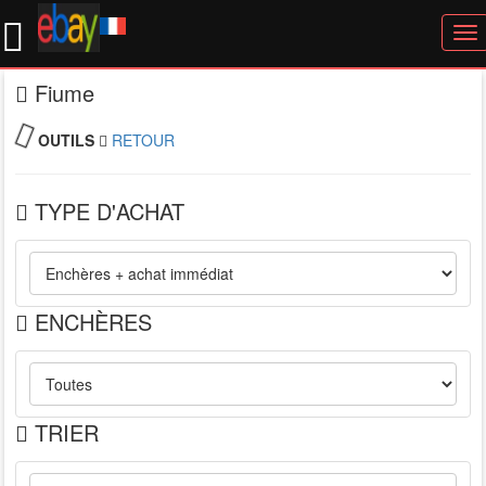
To
nav
Fiume
OUTILS
RETOUR
TYPE D'ACHAT
ENCHÈRES
TRIER