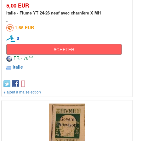
5,00 EUR
Italie - Fiume YT 24-26 neuf avec charnière X MH
1,65 EUR
0
ACHETER
FR - 78***
Italie
+ ajout à ma sélection