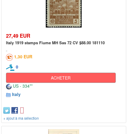
27,49 EUR
Italy 1919 stamps Fiume MH Sas 72 CV $88.00 181110
1,30 EUR
0
ACHETER
US - 334**
Italy
+ ajout à ma sélection