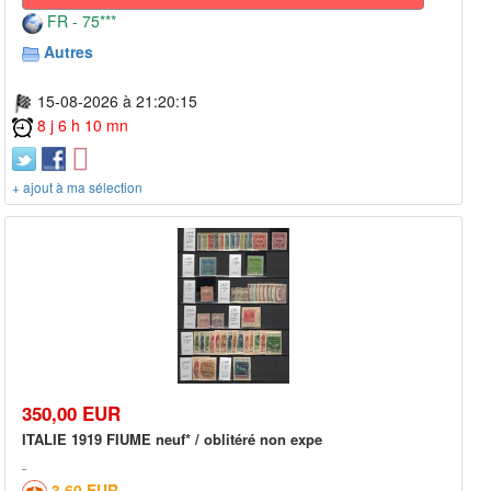
FR - 75***
Autres
15-08-2026 à 21:20:15
8 j 6 h 10 mn
+ ajout à ma sélection
350,00 EUR
ITALIE 1919 FIUME neuf* / oblitéré non expe
3,60 EUR