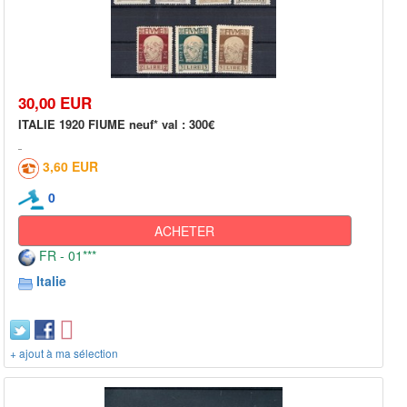
30,00 EUR
ITALIE 1920 FIUME neuf* val : 300€
3,60 EUR
0
ACHETER
FR - 01***
Italie
+ ajout à ma sélection