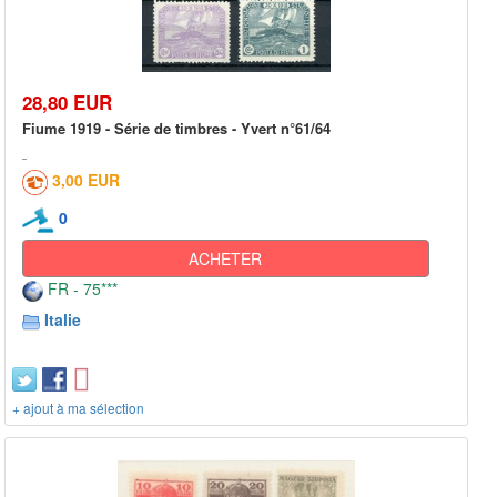
28,80 EUR
Fiume 1919 - Série de timbres - Yvert n°61/64
3,00 EUR
0
ACHETER
FR - 75***
Italie
+ ajout à ma sélection