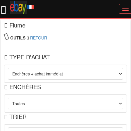
To
nav
Fiume
OUTILS
RETOUR
TYPE D'ACHAT
ENCHÈRES
TRIER