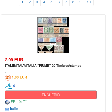
1
2
3
4
5
6
7
8
9
10
2,99 EUR
ITALIE/ITALY/ITALIA "FIUME" 20 Timbres/stamps
1,60 EUR
0
ENCHÉRIR
FR - 91***
Italie