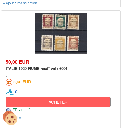
+ ajout à ma sélection
50,00 EUR
ITALIE 1920 FIUME neuf* val : 600€
3,60 EUR
0
ACHETER
FR - 01***
Italie