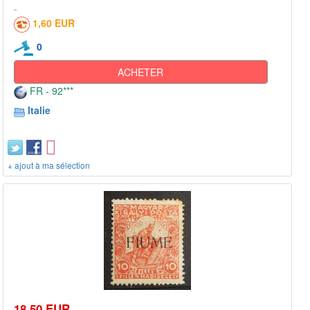
1,60 EUR
0
ACHETER
FR - 92***
Italie
+ ajout à ma sélection
18,50 EUR