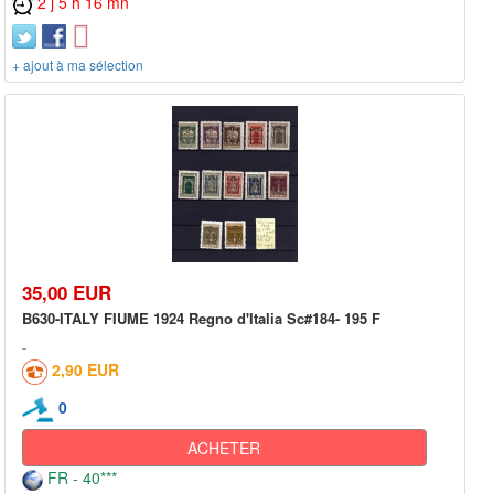
2 j 5 h 16 mn
+ ajout à ma sélection
35,00 EUR
B630-ITALY FIUME 1924 Regno d'Italia Sc#184- 195 F
2,90 EUR
0
ACHETER
FR - 40***