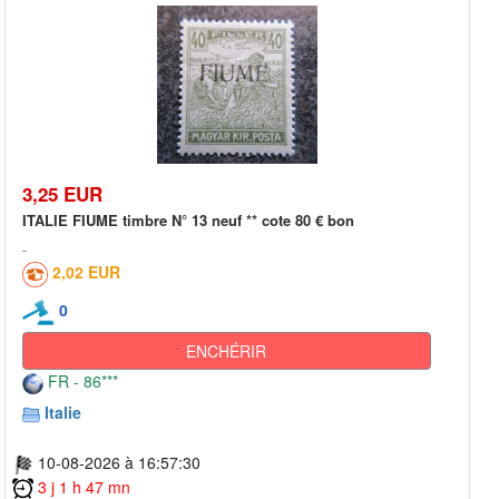
3,25 EUR
ITALIE FIUME timbre N° 13 neuf ** cote 80 € bon
2,02 EUR
0
ENCHÉRIR
FR - 86***
Italie
10-08-2026 à 16:57:30
3 j 1 h 47 mn