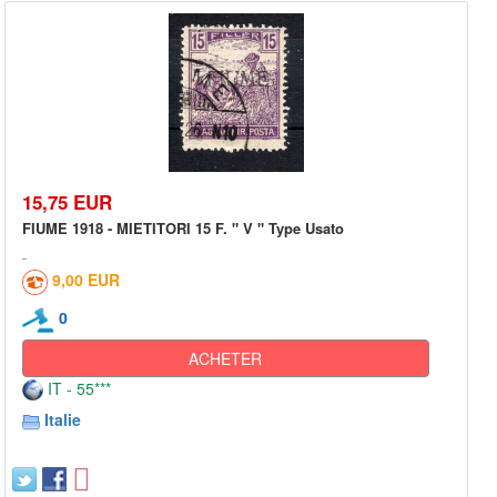
15,75 EUR
FIUME 1918 - MIETITORI 15 F. " V " Type Usato
9,00 EUR
0
ACHETER
IT - 55***
Italie