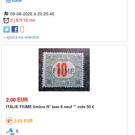
09-08-2026 à 20:25:46
2 j 5 h 15 mn
+ ajout à ma sélection
2,00 EUR
ITALIE FIUME timbre N° taxe 8 neuf ** cote 50 €
2,02 EUR
0