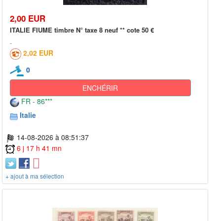
2,00 EUR
ITALIE FIUME timbre N° taxe 8 neuf ** cote 50 €
2,02 EUR
0
ENCHÉRIR
FR - 86***
Italie
14-08-2026 à 08:51:37
6 j 17 h 41 mn
+ ajout à ma sélection