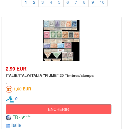
1
2
3
4
5
6
7
8
9
10
2,99 EUR
ITALIE/ITALY/ITALIA "FIUME" 20 Timbres/stamps
1,60 EUR
0
ENCHÉRIR
FR - 91***
Italie