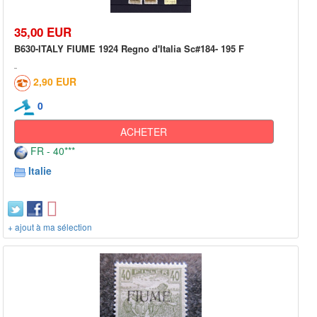
35,00 EUR
B630-ITALY FIUME 1924 Regno d'Italia Sc#184- 195 F
2,90 EUR
0
ACHETER
FR - 40***
Italie
+ ajout à ma sélection