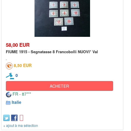
58,00 EUR
FIUME 1915 - Segnatasse 8 Francobolli NUOVI* Val
8,50 EUR
0
ACHETER
FR - 87***
Italie
+ ajout à ma sélection