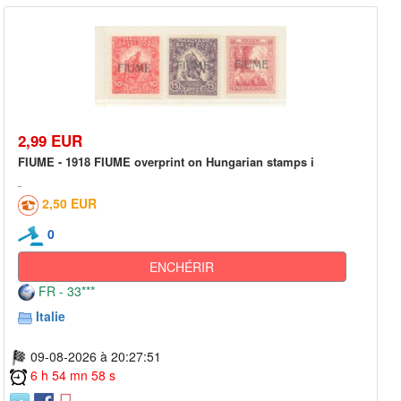
2,99 EUR
FIUME - 1918 FIUME overprint on Hungarian stamps i
2,50 EUR
0
ENCHÉRIR
FR - 33***
Italie
09-08-2026 à 20:27:51
6 h 54 mn 58 s