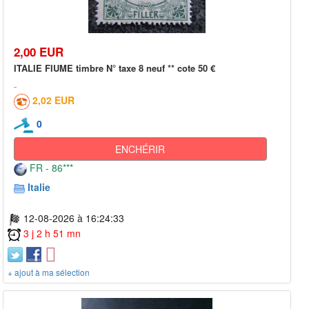
2,00 EUR
ITALIE FIUME timbre N° taxe 8 neuf ** cote 50 €
2,02 EUR
0
ENCHÉRIR
FR - 86***
Italie
12-08-2026 à 16:24:33
3 j 2 h 51 mn
+ ajout à ma sélection