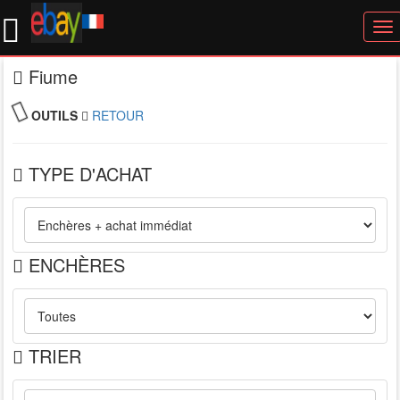
To
nav
Fiume
OUTILS
RETOUR
TYPE D'ACHAT
ENCHÈRES
TRIER