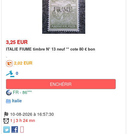
3,25 EUR
ITALIE FIUME timbre N° 13 neuf ** cote 80 € bon
2,02 EUR
0
ENCHÉRIR
FR - 86***
Italie
10-08-2026 à 16:57:30
1 j 3 h 24 mn