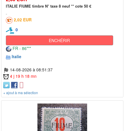
ITALIE FIUME timbre N° taxe 8 neuf ** cote 50 €
2,02 EUR
0
ENCHÉRIR
FR - 86***
Italie
14-08-2026 à 08:51:37
4 j 19 h 18 mn
+ ajout à ma sélection