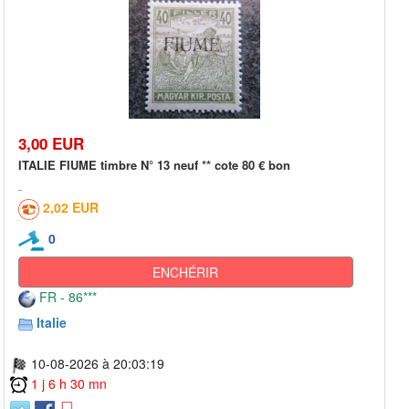
3,00 EUR
ITALIE FIUME timbre N° 13 neuf ** cote 80 € bon
2,02 EUR
0
ENCHÉRIR
FR - 86***
Italie
10-08-2026 à 20:03:19
1 j 6 h 30 mn