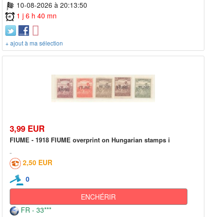
10-08-2026 à 20:13:50
1 j 6 h 40 mn
+ ajout à ma sélection
3,99 EUR
FIUME - 1918 FIUME overprint on Hungarian stamps i
2,50 EUR
0
ENCHÉRIR
FR - 33***