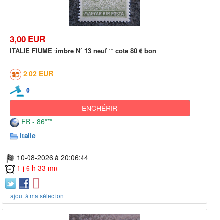
3,00 EUR
ITALIE FIUME timbre N° 13 neuf ** cote 80 € bon
2,02 EUR
0
ENCHÉRIR
FR - 86***
Italie
10-08-2026 à 20:06:44
1 j 6 h 33 mn
+ ajout à ma sélection