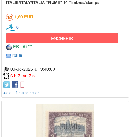
ITALIE/ITALY/ITALIA "FIUME" 14 Timbres/stamps
1,60 EUR
0
ENCHÉRIR
FR - 91***
Italie
09-08-2026 à 19:40:00
6 h 7 mn 7 s
+ ajout à ma sélection