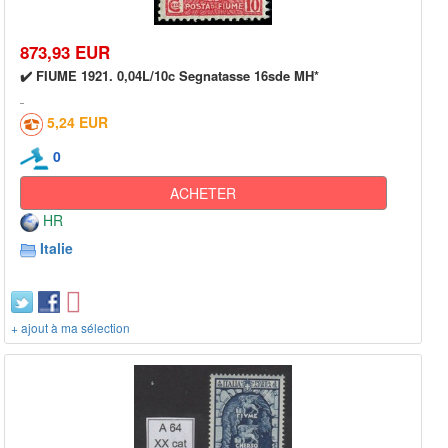
873,93 EUR
✔️ FIUME 1921. 0,04L/10c Segnatasse 16sde MH*
5,24 EUR
0
ACHETER
HR
Italie
+ ajout à ma sélection