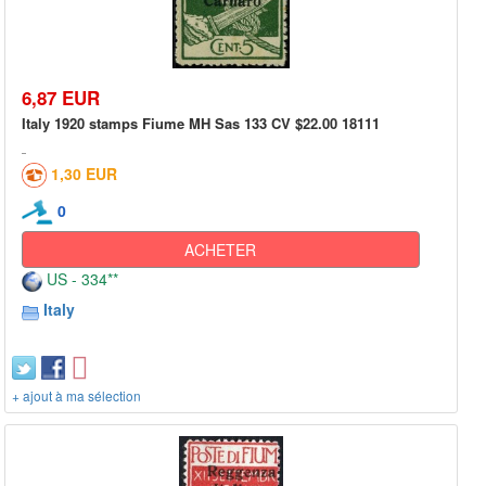
6,87 EUR
Italy 1920 stamps Fiume MH Sas 133 CV $22.00 18111
1,30 EUR
0
ACHETER
US - 334**
Italy
+ ajout à ma sélection