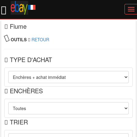
To
nav
Fiume
OUTILS
RETOUR
TYPE D'ACHAT
ENCHÈRES
TRIER