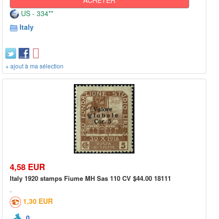
US - 334**
Italy
+ ajout à ma sélection
4,58 EUR
Italy 1920 stamps Fiume MH Sas 110 CV $44.00 18111
1,30 EUR
0