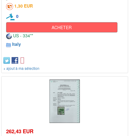
1,30 EUR
0
ACHETER
US - 334**
Italy
+ ajout à ma sélection
262,43 EUR