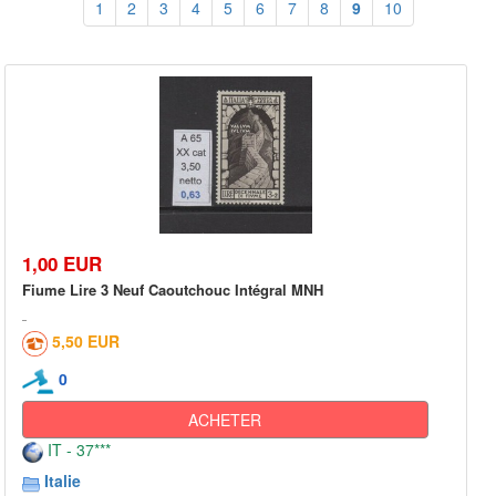
1
2
3
4
5
6
7
8
9
10
1,00 EUR
Fiume Lire 3 Neuf Caoutchouc Intégral MNH
5,50 EUR
0
ACHETER
IT - 37***
Italie