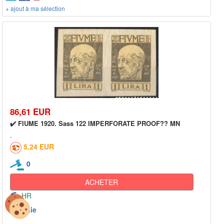
+ ajout à ma sélection
86,61 EUR
✔️ FIUME 1920. Sass 122 IMPERFORATE PROOF?? MN
5,24 EUR
0
ACHETER
HR
Italie