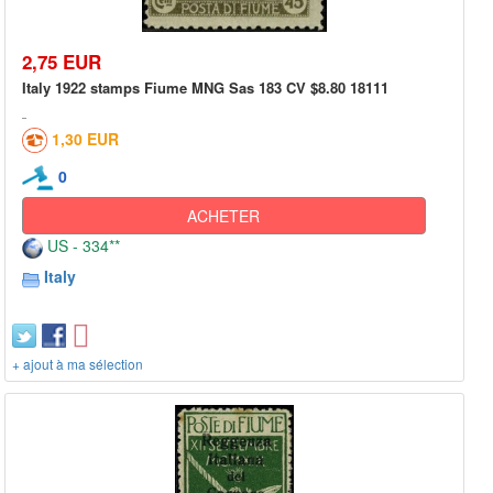
2,75 EUR
Italy 1922 stamps Fiume MNG Sas 183 CV $8.80 18111
1,30 EUR
0
ACHETER
US - 334**
Italy
+ ajout à ma sélection