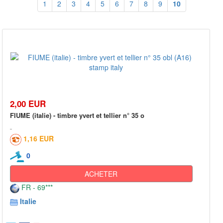
1
2
3
4
5
6
7
8
9
10
2,00 EUR
FIUME (italie) - timbre yvert et tellier n° 35 o
1,16 EUR
0
ACHETER
FR - 69***
Italie