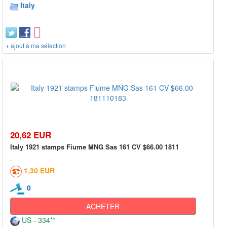
Italy
+ ajout à ma sélection
20,62 EUR
Italy 1921 stamps Fiume MNG Sas 161 CV $66.00 1811
1,30 EUR
0
ACHETER
US - 334**