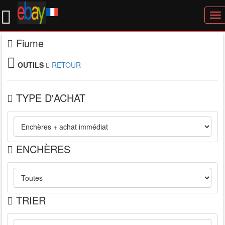
To
nav
Fiume
OUTILS
RETOUR
TYPE D'ACHAT
ENCHÈRES
TRIER