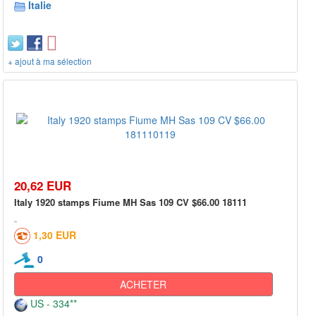
Italie
+ ajout à ma sélection
20,62 EUR
Italy 1920 stamps Fiume MH Sas 109 CV $66.00 18111
1,30 EUR
0
ACHETER
US - 334**