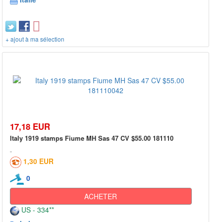
+ ajout à ma sélection
17,18 EUR
Italy 1919 stamps Fiume MH Sas 47 CV $55.00 181110
1,30 EUR
0
ACHETER
US - 334**