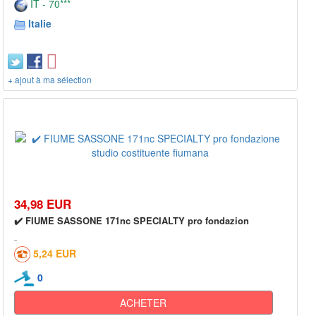
IT - 70***
Italie
+ ajout à ma sélection
34,98 EUR
✔️ FIUME SASSONE 171nc SPECIALTY pro fondazion
5,24 EUR
0
ACHETER