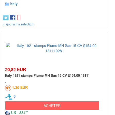
Italy
+ ajout à ma sélection
20,82 EUR
Italy 1921 stamps Fiume MH Sas 15 CV $154.00 18111
1,30 EUR
0
ACHETER
US - 334**