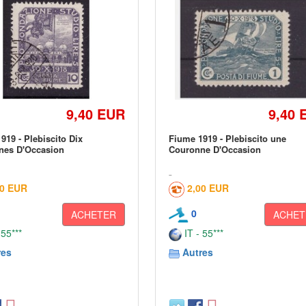
9,40 EUR
9,40 
919 - Plebiscito Dix
Fiume 1919 - Plebiscito une
nes D'Occasion
Couronne D'Occasion
00 EUR
2,00 EUR
0
ACHETER
ACHET
 55***
IT - 55***
res
Autres