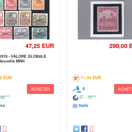
47,25 EUR
290,00 
1919 - VALORE GLOBALE
Nouvelle MNH
00 EUR
11,35 EUR
0
ACHETER
ACHET
 55***
IT - 70***
res
Italie