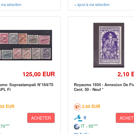
à ma sélection
+ ajout à ma sélection
125,00 EUR
2,10 
ume: Soprastampati N°164/75
Royaume 1934 - Annexion De F
SPL Fi
Cent. 50 - Neuf *
,35 EUR
2,00 EUR
0
ACHETER
ACHET
 70***
IT - 55***