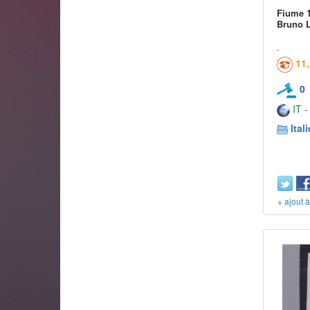
Fiume 1
Bruno Li
11
0
IT -
Itali
+ ajout 