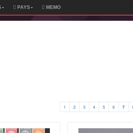
S
PAYS
MEMO
1
2
3
4
5
6
7