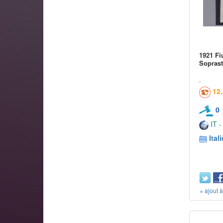
1921 F
Soprast
12
0
IT -
Itali
+ ajout 