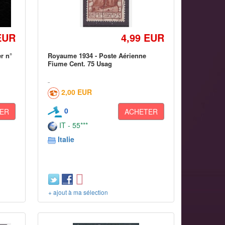
EUR
4,99 EUR
er n°
Royaume 1934 - Poste Aérienne
Fiume Cent. 75 Usag
2,00 EUR
0
ER
ACHETER
IT - 55***
Italie
+ ajout à ma sélection