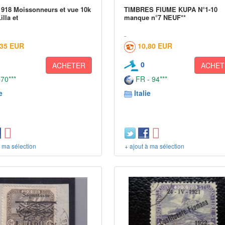
918 Moissonneurs et vue 10k
TIMBRES FIUME KUPA N°1-10
lla et
manque n°7 NEUF**
,35 EUR
10,80 EUR
0
ACHETER
ACHET
 70***
FR - 94***
e
Italie
à ma sélection
+ ajout à ma sélection