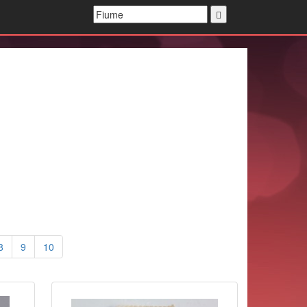
8
9
10