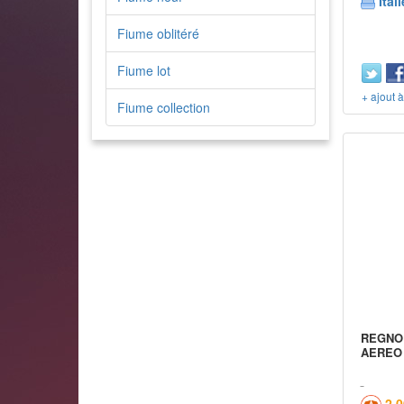
Itali
Fiume oblitéré
Fiume lot
+ ajout 
Fiume collection
REGNO 
AEREO 
2,