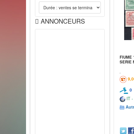
ANNONCEURS
FIUME 
SERIE 
9,
0
IT -
Aut