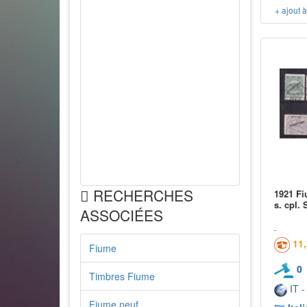
+ ajout 
RECHERCHES
1921 Fi
s. cpl. 
ASSOCIÉES
11
Fiume
0
Timbres Fiume
IT -
Fiume neuf