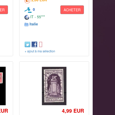
0
ER
ACHETER
IT - 55***
Italie
+ ajout à ma sélection
EUR
4,99 EUR