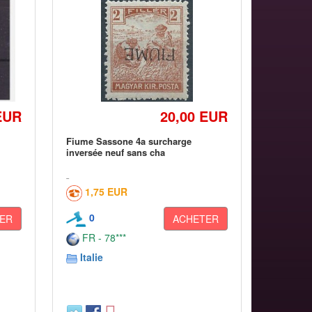
EUR
20,00 EUR
Fiume Sassone 4a surcharge
inversée neuf sans cha
1,75 EUR
0
ER
ACHETER
FR - 78***
Italie