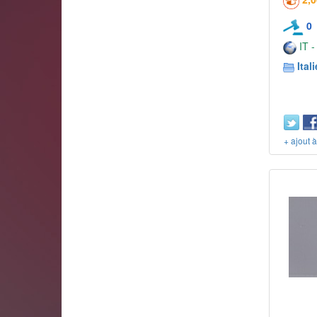
0
IT -
Itali
+ ajout 