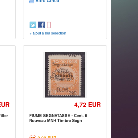
Altro Africa
+ ajout à ma sélection
EUR
4,72 EUR
ller
FIUME SEGNATASSE - Cent. 6
Nouveau MNH Timbre Segn
2,00 EUR