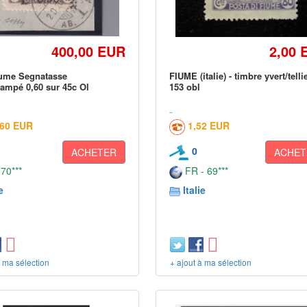
400,00 EUR
2,00 
iume Segnatasse
FIUME (italie) - timbre yvert/telli
ampé 0,60 sur 45c Ol
153 obl
,60 EUR
1,52 EUR
0
ACHETER
ACHET
 70***
FR - 69***
e
Italie
à ma sélection
+ ajout à ma sélection