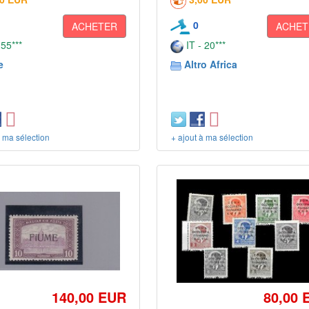
0
ACHETER
ACHET
 55***
IT - 20***
e
Altro Africa
à ma sélection
+ ajout à ma sélection
140,00 EUR
80,00 