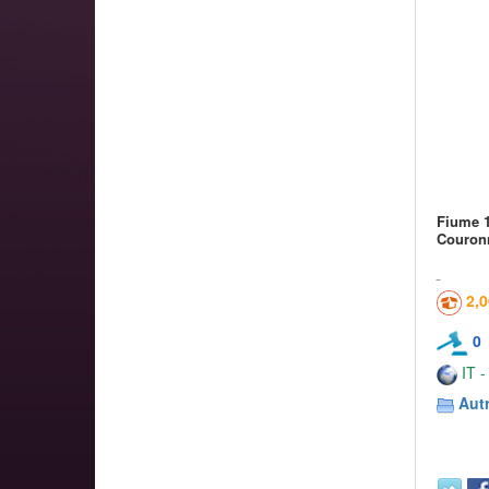
Fiume 1
Couron
2,
0
IT -
Aut