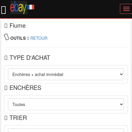
To
nav
Fiume
OUTILS
RETOUR
TYPE D'ACHAT
ENCHÈRES
TRIER