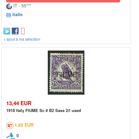
IT - 55***
Italie
+ ajout à ma sélection
13,44 EUR
1918 Italy FIUME Sc # B2 Sass 2/l used
1,82 EUR
0