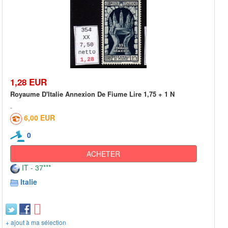
1,28 EUR
Royaume D'Italie Annexion De Fiume Lire 1,75 + 1 N
6,00 EUR
0
ACHETER
IT - 37***
Italie
+ ajout à ma sélection