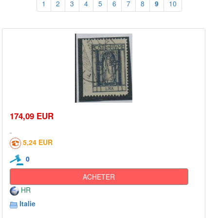
1
2
3
4
5
6
7
8
9
10
174,09 EUR
5,24 EUR
0
ACHETER
HR
Italie