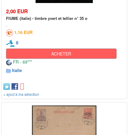
2,00 EUR
FIUME (italie) - timbre yvert et tellier n° 35 o
1,16 EUR
0
ACHETER
FR - 69***
Italie
+ ajout à ma sélection