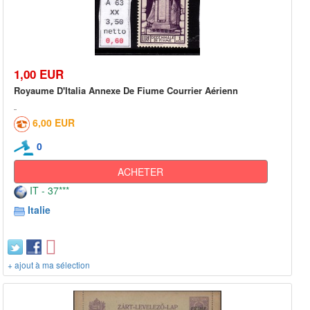
1,00 EUR
Royaume D'Italia Annexe De Fiume Courrier Aérienn
6,00 EUR
0
ACHETER
IT - 37***
Italie
+ ajout à ma sélection