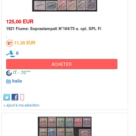
125,00 EUR
1921 Fiume: Soprastampati N°164/75 s. cpl. SPL Fi
11,35 EUR
0
ACHETER
IT - 70***
Italie
+ ajout à ma sélection