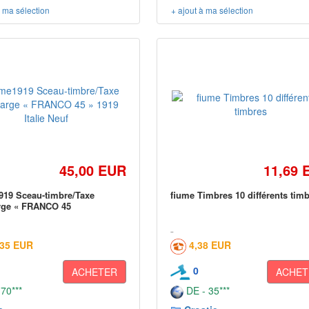
à ma sélection
+ ajout à ma sélection
45,00 EUR
11,69 
19 Sceau-timbre/Taxe
fiume Timbres 10 différents tim
rge « FRANCO 45
,35 EUR
4,38 EUR
0
ACHETER
ACHET
 70***
DE - 35***