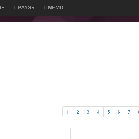
S
PAYS
MEMO
1
2
3
4
5
6
7