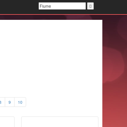
8
9
10