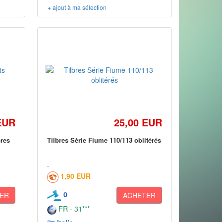
+ ajout à ma sélection
EUR
25,00 EUR
bres
Tilbres Série Fiume 110/113 oblitérés
1,90 EUR
0
ER
ACHETER
FR - 31***