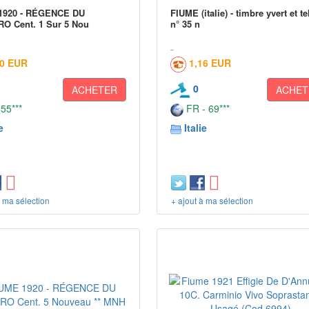
1920 - RÉGENCE DU
FIUME (italie) - timbre yvert et te
O Cent. 1 Sur 5 Nou
n° 35 n
00 EUR
1,16 EUR
0
ACHETER
ACHET
 55***
FR - 69***
e
Italie
à ma sélection
+ ajout à ma sélection