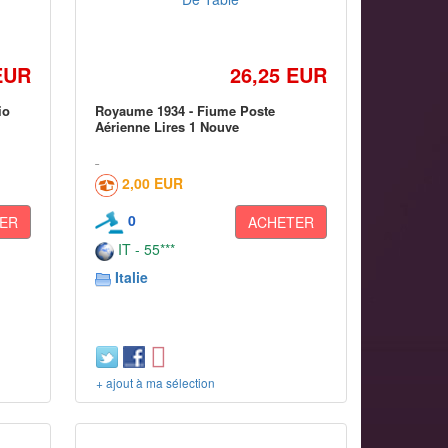
EUR
26,25 EUR
io
Royaume 1934 - Fiume Poste
Aérienne Lires 1 Nouve
2,00 EUR
0
ER
ACHETER
IT - 55***
Italie
+ ajout à ma sélection