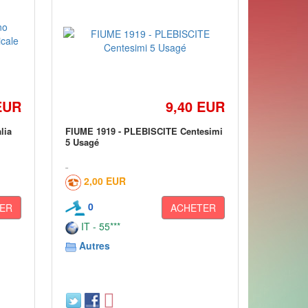
EUR
9,40 EUR
lia
FIUME 1919 - PLEBISCITE Centesimi
5 Usagé
2,00 EUR
0
ER
ACHETER
IT - 55***
Autres