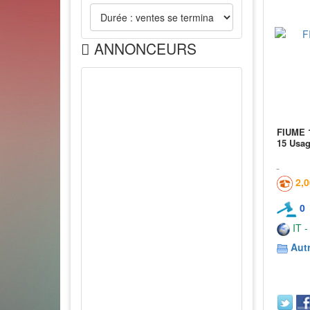
ANNONCEURS
FIUME 
15 Usa
2,
0
IT -
Aut