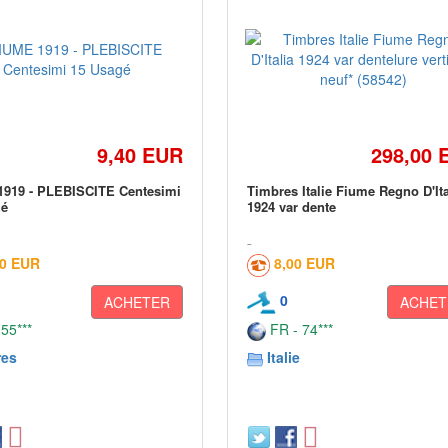
9,40 EUR
298,00 
1919 - PLEBISCITE Centesimi
Timbres Italie Fiume Regno D'Ita
gé
1924 var dente
00 EUR
8,00 EUR
0
ACHETER
ACHET
 55***
FR - 74***
res
Italie