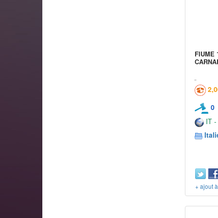
FIUME 
CARNAR
2,
0
IT -
Itali
+ ajout 