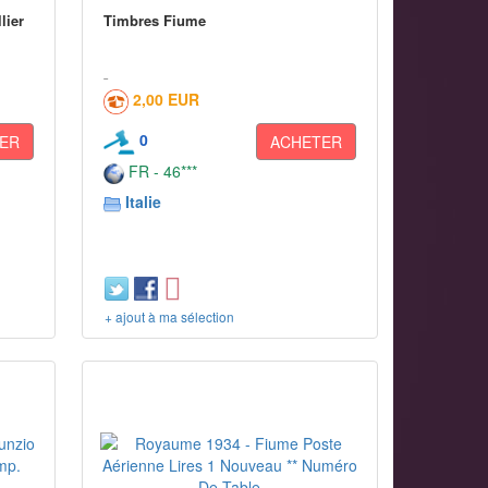
llier
Timbres Fiume
2,00 EUR
0
ER
ACHETER
FR - 46***
Italie
+ ajout à ma sélection