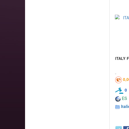
ITALY 
0,
0
ES
Itali