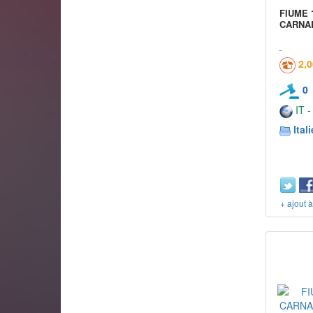
FIUME 
CARNAR
2,
0
IT -
Itali
+ ajout 