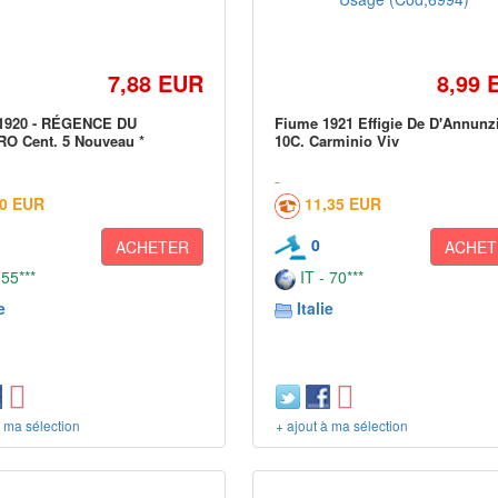
7,88 EUR
8,99 
1920 - RÉGENCE DU
Fiume 1921 Effigie De D'Annunz
O Cent. 5 Nouveau *
10C. Carminio Viv
00 EUR
11,35 EUR
0
ACHETER
ACHET
 55***
IT - 70***
e
Italie
à ma sélection
+ ajout à ma sélection