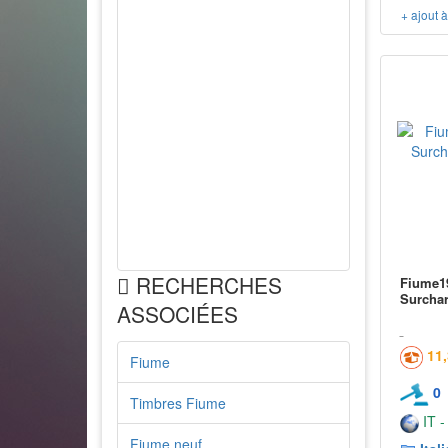
+ ajout 
RECHERCHES
Fiume19
Surcha
ASSOCIÉES
11
Fiume
0
Timbres Fiume
IT -
Fiume neuf