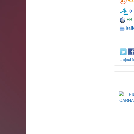
0
FR -
Itali
+ ajout 