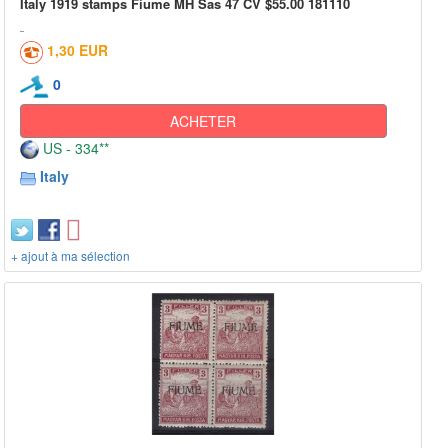
Italy 1919 stamps Fiume MH Sas 47 CV $55.00 181110
1,30 EUR
0
ACHETER
US - 334**
Italy
+ ajout à ma sélection