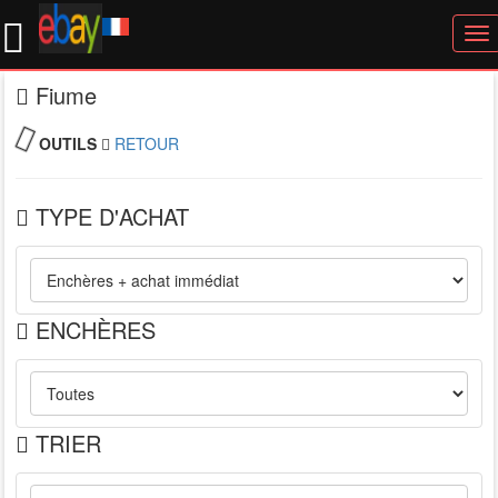
To
nav
Fiume
OUTILS
RETOUR
TYPE D'ACHAT
ENCHÈRES
TRIER