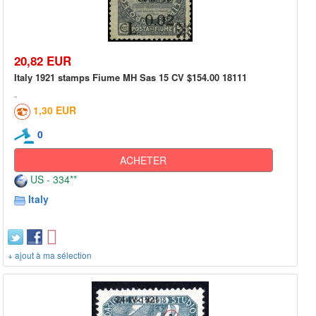
20,82 EUR
Italy 1921 stamps Fiume MH Sas 15 CV $154.00 18111
1,30 EUR
0
ACHETER
US - 334**
Italy
+ ajout à ma sélection