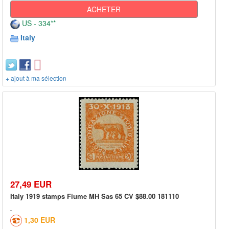
ACHETER
US - 334**
Italy
+ ajout à ma sélection
27,49 EUR
Italy 1919 stamps Fiume MH Sas 65 CV $88.00 181110
1,30 EUR