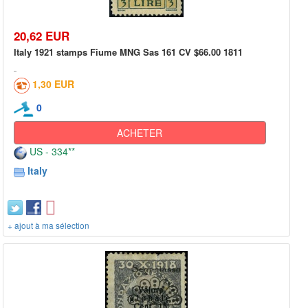
20,62 EUR
Italy 1921 stamps Fiume MNG Sas 161 CV $66.00 1811
1,30 EUR
0
ACHETER
US - 334**
Italy
+ ajout à ma sélection