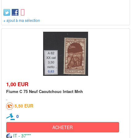
+ ajout à ma sélection
1,00 EUR
Fiume C 75 Neuf Caoutchouc Intact Mnh
5,50 EUR
0
ACHETER
IT - 37***