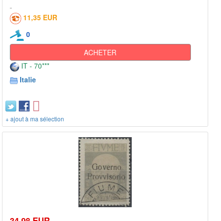
11,35 EUR
0
ACHETER
IT - 70***
Italie
+ ajout à ma sélection
34,98 EUR