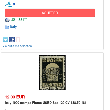
0
ACHETER
US - 334**
Italy
+ ajout à ma sélection
12,03 EUR
Italy 1920 stamps Fiume USED Sas 122 CV $38.50 181