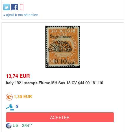
+ ajout à ma sélection
13,74 EUR
Italy 1921 stamps Fiume MH Sas 18 CV $44.00 181110
1,30 EUR
0
ACHETER
US - 334**