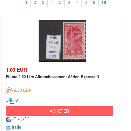
1
2
3
4
5
6
7
8
9
10
1,00 EUR
Fiume 4,50 Lire Affranchissement Aérien Express N
5,50 EUR
0
ACHETER
IT - 37***
Italie