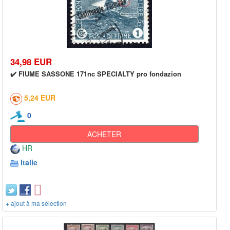
34,98 EUR
✔️ FIUME SASSONE 171nc SPECIALTY pro fondazion
5,24 EUR
0
ACHETER
HR
Italie
+ ajout à ma sélection