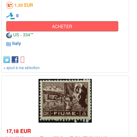
1,30 EUR
0
ACHETER
US - 334**
Italy
+ ajout à ma sélection
17,18 EUR