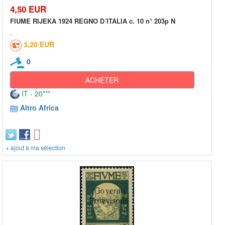
4,50 EUR
FIUME RIJEKA 1924 REGNO D´ITALIA c. 10 n° 203p N
3,20 EUR
0
ACHETER
IT - 20***
Altro Africa
+ ajout à ma sélection