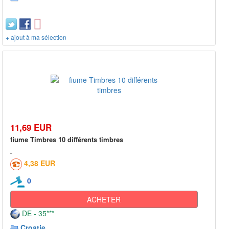
+ ajout à ma sélection
11,69 EUR
fiume Timbres 10 différents timbres
4,38 EUR
0
ACHETER
DE - 35***
Croatie