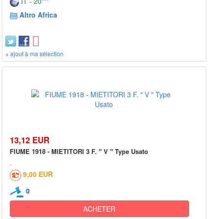
IT - 20***
Altro Africa
+ ajout à ma sélection
13,12 EUR
FIUME 1918 - MIETITORI 3 F. " V " Type Usato
9,00 EUR
0
ACHETER