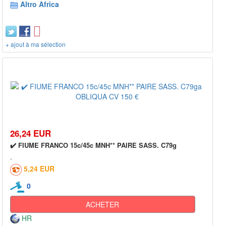
Altro Africa
+ ajout à ma sélection
26,24 EUR
✔️ FIUME FRANCO 15c/45c MNH** PAIRE SASS. C79g
5,24 EUR
0
ACHETER
HR