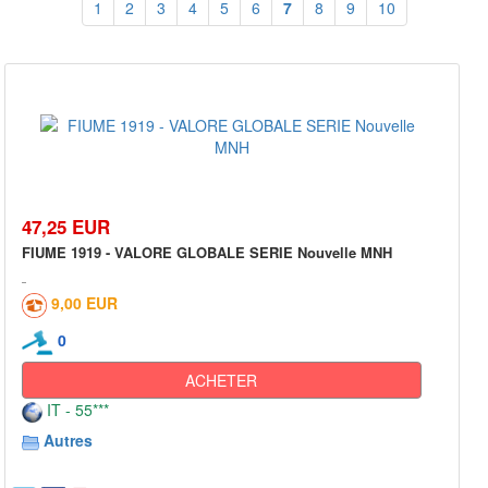
1
2
3
4
5
6
7
8
9
10
47,25 EUR
FIUME 1919 - VALORE GLOBALE SERIE Nouvelle MNH
9,00 EUR
0
ACHETER
IT - 55***
Autres