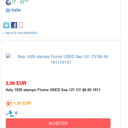
IT - 55***
Italie
+ ajout à ma sélection
2,06 EUR
Italy 1920 stamps Fiume USED Sas 121 CV $6.60 1811
1,30 EUR
0
ACHETER