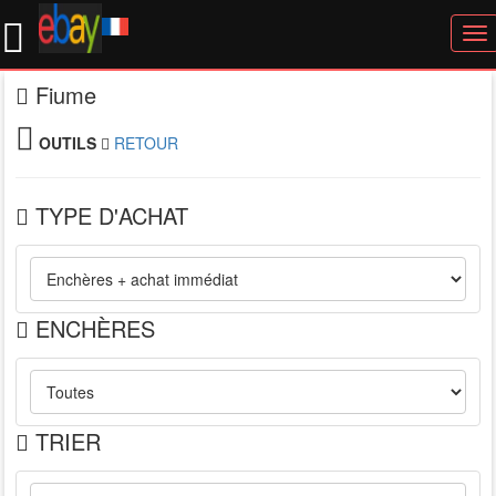
To
nav
Fiume
OUTILS
RETOUR
TYPE D'ACHAT
ENCHÈRES
TRIER