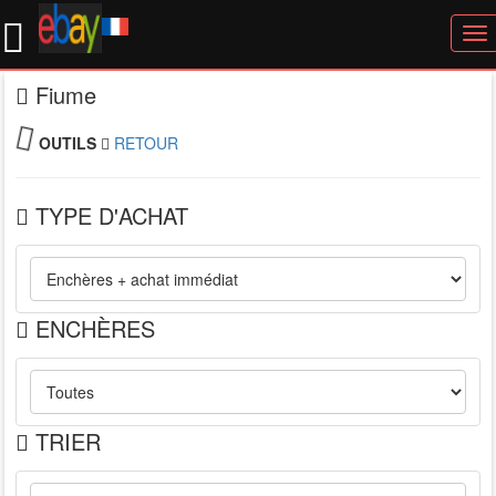
To
nav
Fiume
OUTILS
RETOUR
TYPE D'ACHAT
ENCHÈRES
TRIER