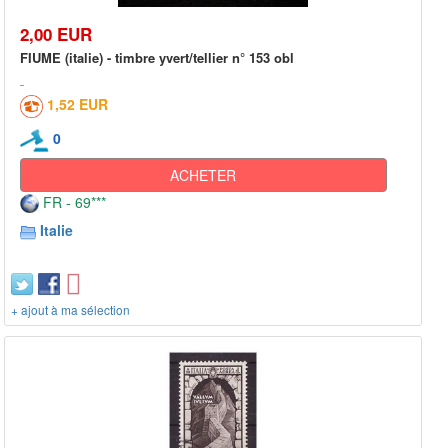
2,00 EUR
FIUME (italie) - timbre yvert/tellier n° 153 obl
1,52 EUR
0
ACHETER
FR - 69***
Italie
+ ajout à ma sélection