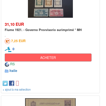
31,10 EUR
Fiume 1921. - Governo Provvisorio surimprimé * MH
7,25 EUR
0
ACHETER
RS
Italie
+ ajout à ma sélection