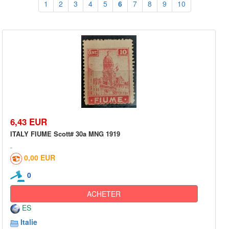
1
2
3
4
5
6
7
8
9
10
6,43 EUR
ITALY FIUME Scott# 30a MNG 1919
0,00 EUR
0
ACHETER
ES
Italie