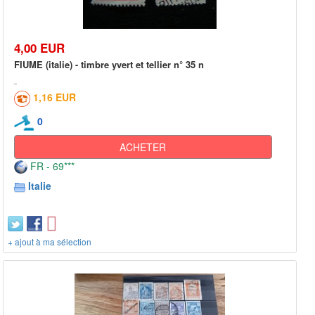
4,00 EUR
FIUME (italie) - timbre yvert et tellier n° 35 n
1,16 EUR
0
ACHETER
FR - 69***
Italie
+ ajout à ma sélection