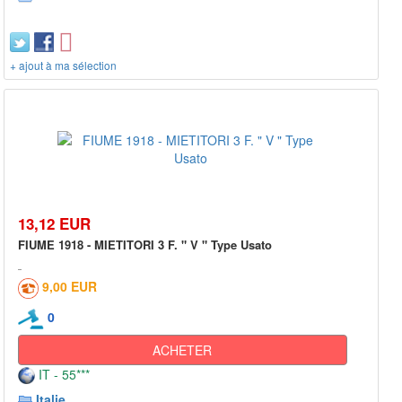
+ ajout à ma sélection
13,12 EUR
FIUME 1918 - MIETITORI 3 F. " V " Type Usato
9,00 EUR
0
ACHETER
IT - 55***
Italie