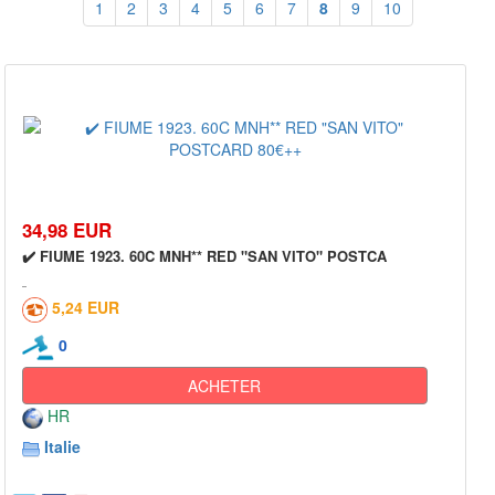
1
2
3
4
5
6
7
8
9
10
34,98 EUR
✔️ FIUME 1923. 60C MNH** RED "SAN VITO" POSTCA
5,24 EUR
0
ACHETER
HR
Italie