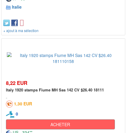
Italie
+ ajout à ma sélection
8,22 EUR
Italy 1920 stamps Fiume MH Sas 142 CV $26.40 18111
1,30 EUR
0
ACHETER
US - 334**