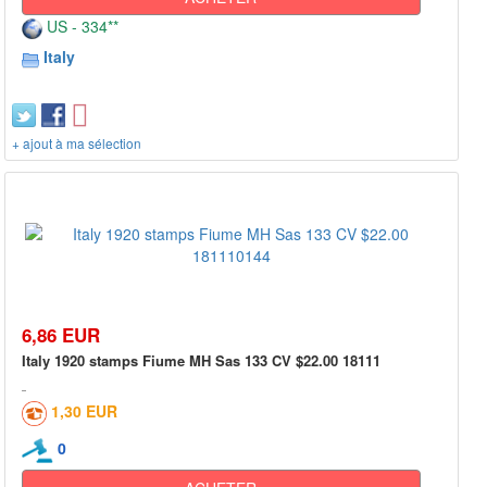
US - 334**
Italy
+ ajout à ma sélection
6,86 EUR
Italy 1920 stamps Fiume MH Sas 133 CV $22.00 18111
1,30 EUR
0