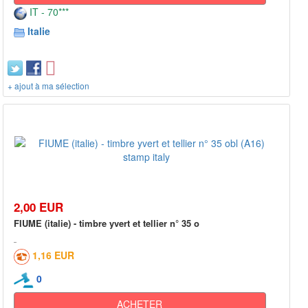
IT - 70***
Italie
+ ajout à ma sélection
2,00 EUR
FIUME (italie) - timbre yvert et tellier n° 35 o
1,16 EUR
0
ACHETER