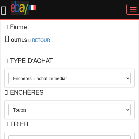
To
nav
Fiume
OUTILS
RETOUR
TYPE D'ACHAT
ENCHÈRES
TRIER