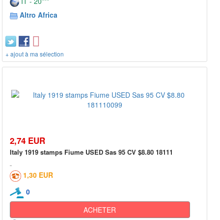
IT - 20***
Altro Africa
+ ajout à ma sélection
2,74 EUR
Italy 1919 stamps Fiume USED Sas 95 CV $8.80 18111
1,30 EUR
0
ACHETER