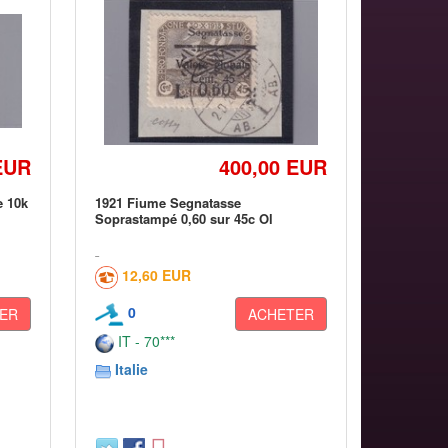
EUR
400,00 EUR
e 10k
1921 Fiume Segnatasse
Soprastampé 0,60 sur 45c Ol
12,60 EUR
0
ER
ACHETER
IT - 70***
Italie