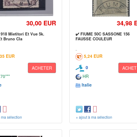
30,00 EUR
34,98 
918 Mietitori Et Vue 5k.
✔️ FIUME 50C SASSONE 156
t Bruno Cla
FAUSSE COULEUR
,35 EUR
5,24 EUR
0
ACHETER
ACHET
 70***
HR
e
Italie
à ma sélection
+ ajout à ma sélection