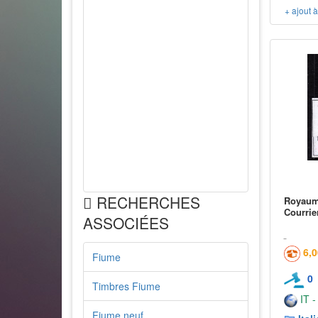
+ ajout 
RECHERCHES
Royaume
Courrie
ASSOCIÉES
6,
Fiume
0
Timbres Fiume
IT -
Fiume neuf