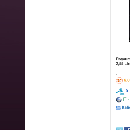
Royaume
2,55 Lir
6,
0
IT -
Itali