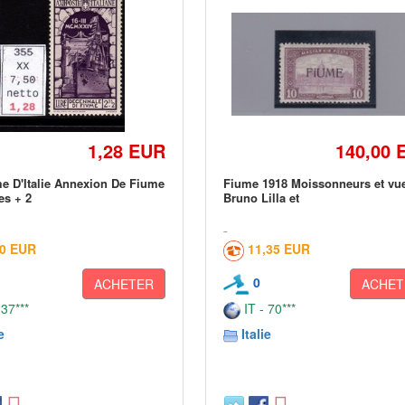
1,28 EUR
140,00 
 D'Italie Annexion De Fiume
Fiume 1918 Moissonneurs et vu
es + 2
Bruno Lilla et
00 EUR
11,35 EUR
0
ACHETER
ACHET
 37***
IT - 70***
e
Italie