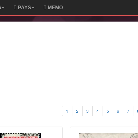
S
PAYS
MEMO
1
2
3
4
5
6
7