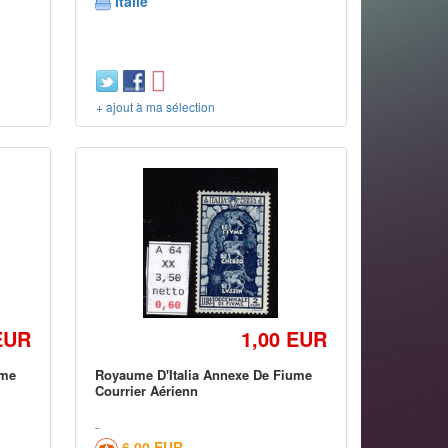
Italie
+ ajout à ma sélection
EUR
1,00 EUR
ume
Royaume D'Italia Annexe De Fiume
Courrier Aérienn
6,00 EUR