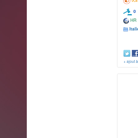
0
HR
Itali
+ ajout 