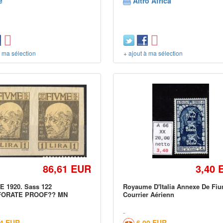
e
Altro Africa
à ma sélection
+ ajout à ma sélection
86,61 EUR
3,40 
E 1920. Sass 122
Royaume D'Italia Annexe De Fi
FORATE PROOF?? MN
Courrier Aérienn
24 EUR
6,00 EUR