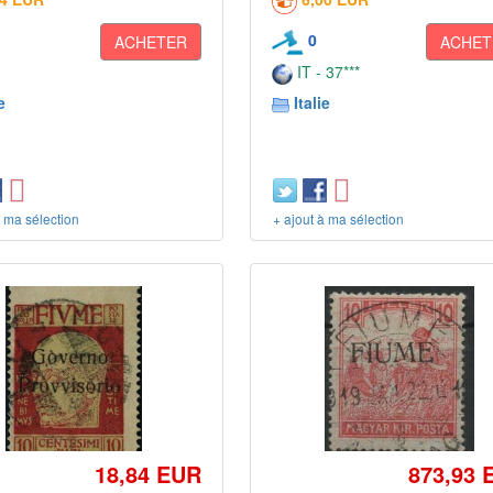
0
ACHETER
ACHET
IT - 37***
e
Italie
à ma sélection
+ ajout à ma sélection
18,84 EUR
873,93 