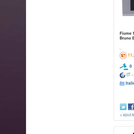
Fiume 1
Bruno E
11
0
IT -
Itali
+ ajout 