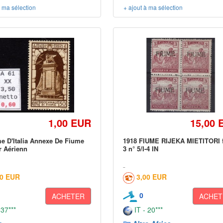
à ma sélection
+ ajout à ma sélection
1,00 EUR
15,00 
 D'Italia Annexe De Fiume
1918 FIUME RIJEKA MIETITORI fi
r Aérienn
3 n° 5/I-4 IN
00 EUR
3,00 EUR
0
ACHETER
ACHET
 37***
IT - 20***