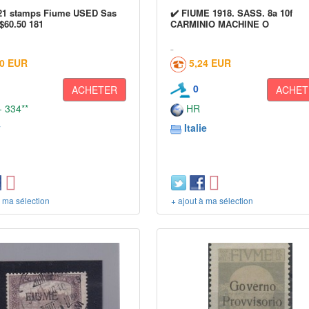
921 stamps Fiume USED Sas
✔️ FIUME 1918. SASS. 8a 10f
$60.50 181
CARMINIO MACHINE O
30 EUR
5,24 EUR
0
ACHETER
ACHET
 334**
HR
y
Italie
à ma sélection
+ ajout à ma sélection