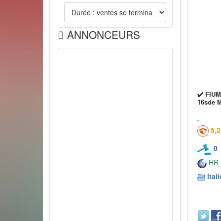
ANNONCEURS
✔️ FIUM
16sde 
5,
0
HR
Itali