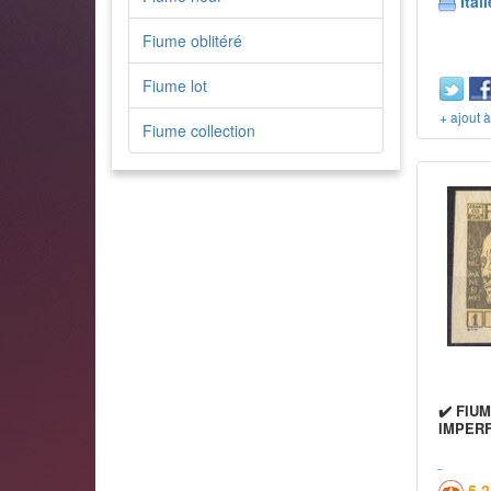
Itali
Fiume oblitéré
Fiume lot
+ ajout 
Fiume collection
✔️ FIUM
IMPER
5,