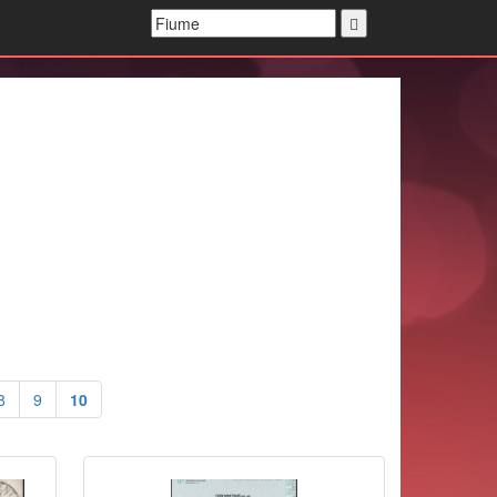
8
9
10