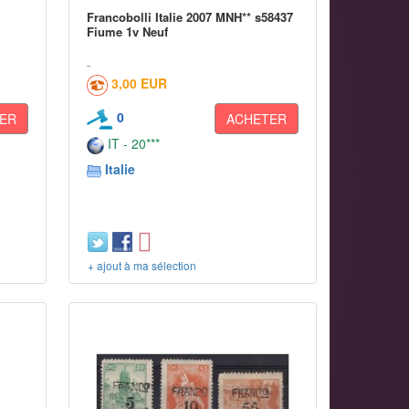
Francobolli Italie 2007 MNH** s58437
Fiume 1v Neuf
3,00 EUR
0
ER
ACHETER
IT - 20***
Italie
+ ajout à ma sélection