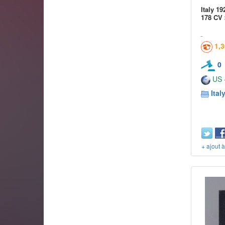
Italy 1
178 CV 
1,
0
US -
Ital
+ ajout 