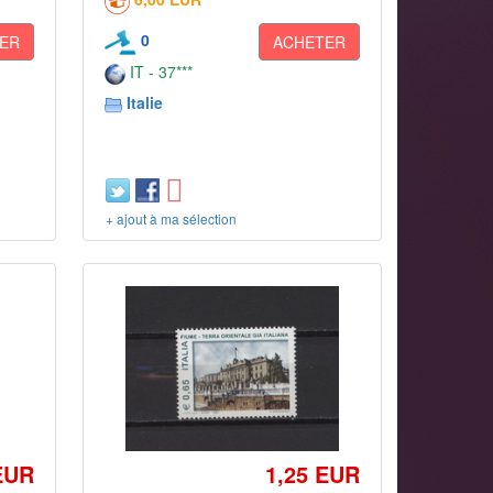
0
ER
ACHETER
IT - 37***
Italie
+ ajout à ma sélection
EUR
1,25 EUR