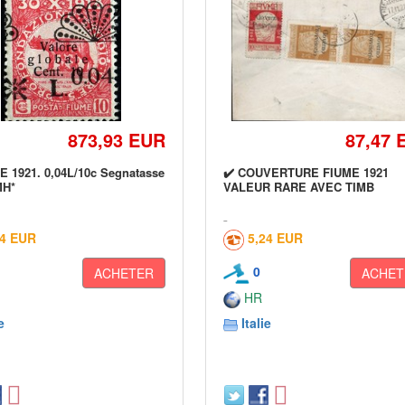
873,93 EUR
87,47 
E 1921. 0,04L/10c Segnatasse
✔️ COUVERTURE FIUME 1921
MH*
VALEUR RARE AVEC TIMB
24 EUR
5,24 EUR
0
ACHETER
ACHET
HR
e
Italie