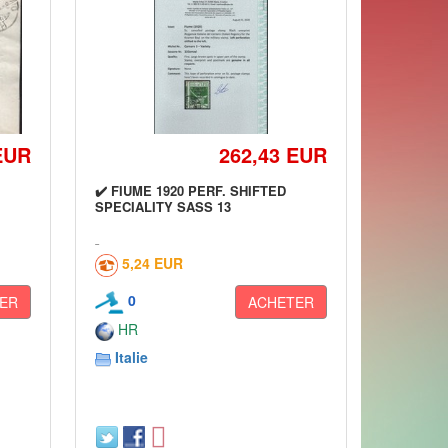
EUR
262,43 EUR
✔️ FIUME 1920 PERF. SHIFTED
SPECIALITY SASS 13
5,24 EUR
0
ER
ACHETER
HR
Italie