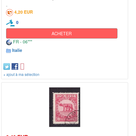
4,20 EUR
0
ACHETER
FR - 06***
Italie
+ ajout à ma sélection