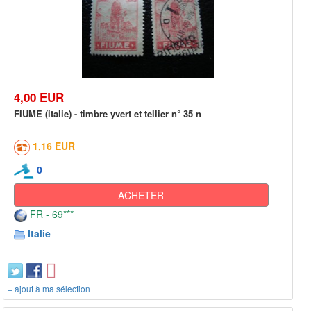
4,00 EUR
FIUME (italie) - timbre yvert et tellier n° 35 n
1,16 EUR
0
ACHETER
FR - 69***
Italie
+ ajout à ma sélection