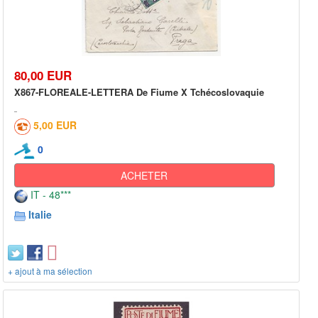
80,00 EUR
X867-FLOREALE-LETTERA De Fiume X Tchécoslovaquie
5,00 EUR
0
ACHETER
IT - 48***
Italie
+ ajout à ma sélection