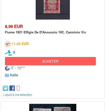
8,99 EUR
Fiume 1921 Effigie De D'Annunzio 10C. Carminio Viv
11,35 EUR
0
ACHETER
IT - 70***
Italie
+ ajout à ma sélection