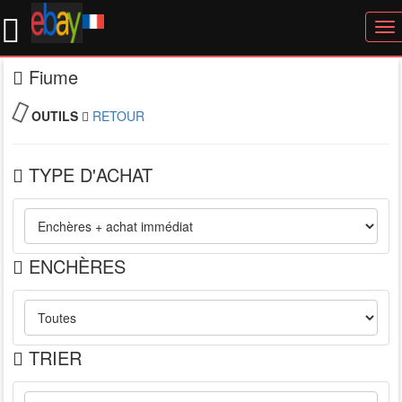
To
nav
Fiume
OUTILS
RETOUR
TYPE D'ACHAT
ENCHÈRES
TRIER