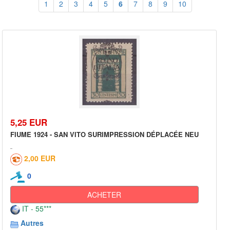
1
2
3
4
5
6
7
8
9
10
5,25 EUR
FIUME 1924 - SAN VITO SURIMPRESSION DÉPLACÉE NEU
2,00 EUR
0
ACHETER
IT - 55***
Autres