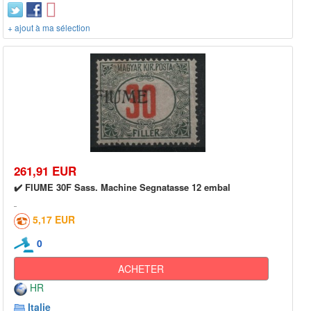
+ ajout à ma sélection
261,91 EUR
✔️ FIUME 30F Sass. Machine Segnatasse 12 embal
5,17 EUR
0
ACHETER
HR
Italie