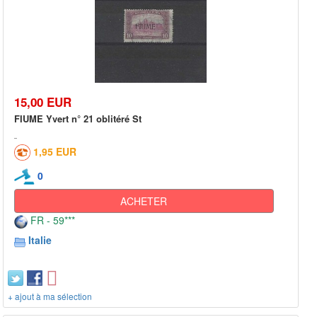
15,00 EUR
FIUME Yvert n° 21 oblitéré St
1,95 EUR
0
ACHETER
FR - 59***
Italie
+ ajout à ma sélection