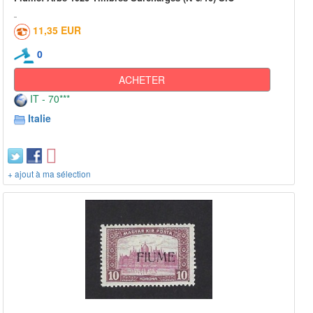
11,35 EUR
0
ACHETER
IT - 70***
Italie
+ ajout à ma sélection