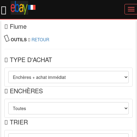
To
nav
Fiume
OUTILS
RETOUR
TYPE D'ACHAT
ENCHÈRES
TRIER