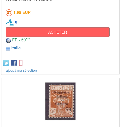
1,95 EUR
0
ACHETER
FR - 59***
Italie
+ ajout à ma sélection