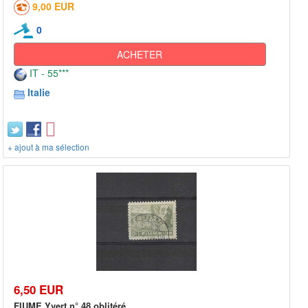
9,00 EUR
0
ACHETER
IT - 55***
Italie
+ ajout à ma sélection
6,50 EUR
FIUME Yvert n° 48 oblitéré