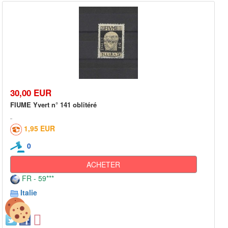
30,00 EUR
FIUME Yvert n° 141 oblitéré
1,95 EUR
0
ACHETER
FR - 59***
Italie