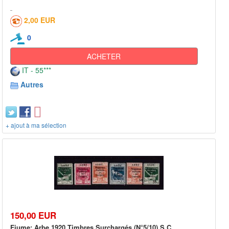
2,00 EUR
0
ACHETER
IT - 55***
Autres
+ ajout à ma sélection
150,00 EUR
Fiume: Arbe 1920 Timbres Surchargés (N°5/10) S.C