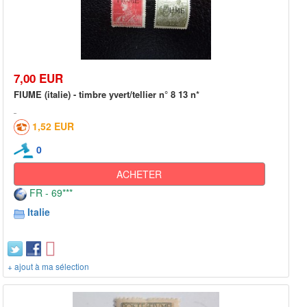
7,00 EUR
FIUME (italie) - timbre yvert/tellier n° 8 13 n*
1,52 EUR
0
ACHETER
FR - 69***
Italie
+ ajout à ma sélection