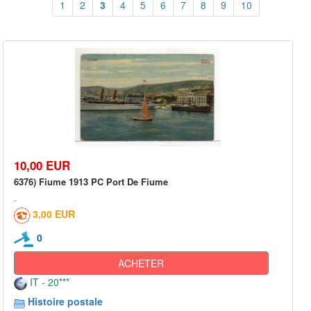
1
2
3
4
5
6
7
8
9
10
10,00 EUR
6376) Fiume 1913 PC Port De Fiume
3,00 EUR
0
ACHETER
IT - 20***
Histoire postale