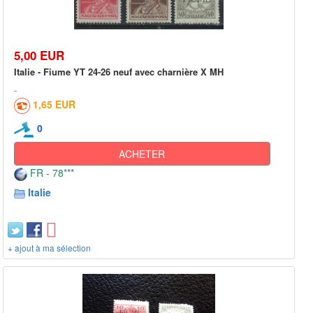
5,00 EUR
Italie - Fiume YT 24-26 neuf avec charnière X MH
1,65 EUR
0
ACHETER
FR - 78***
Italie
+ ajout à ma sélection