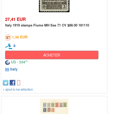
27,41 EUR
Italy 1919 stamps Fiume MH Sas 71 CV $88.00 181110
1,30 EUR
0
ACHETER
US - 334**
Italy
+ ajout à ma sélection