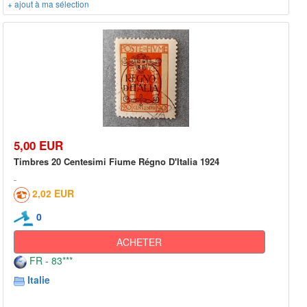
+ ajout à ma sélection
5,00 EUR
Timbres 20 Centesimi Fiume Régno D'Italia 1924
2,02 EUR
0
ACHETER
FR - 83***
Italie