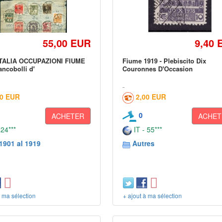
55,00 EUR
9,40 
ITALIA OCCUPAZIONI FIUME
Fiume 1919 - Plebiscito Dix
ancobolli d'
Couronnes D'Occasion
00 EUR
2,00 EUR
0
ACHETER
ACHET
 24***
IT - 55***
1901 al 1919
Autres
à ma sélection
+ ajout à ma sélection