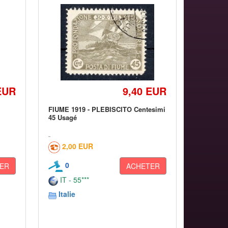
EUR
9,40 EUR
FIUME 1919 - PLEBISCITO Centesimi
45 Usagé
2,00 EUR
0
ER
ACHETER
IT - 55***
Italie