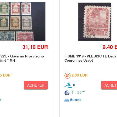
31,10 EUR
9,40 
921. - Governo Provvisorio
FIUME 1919 - PLEBISCITE Deux
rimé * MH
Couronnes Usagé
25 EUR
2,00 EUR
0
ACHETER
ACHET
IT - 55***
e
Autres