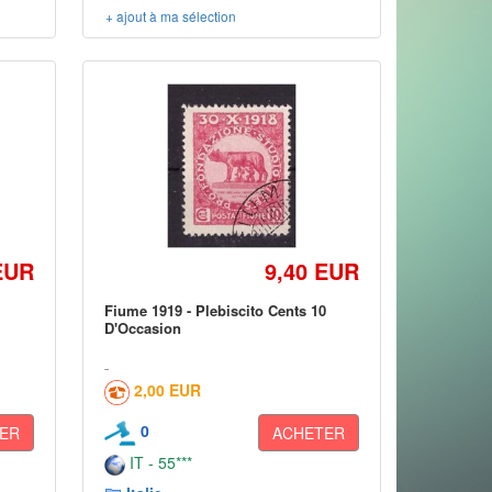
+ ajout à ma sélection
EUR
9,40 EUR
Fiume 1919 - Plebiscito Cents 10
D'Occasion
2,00 EUR
0
ER
ACHETER
IT - 55***