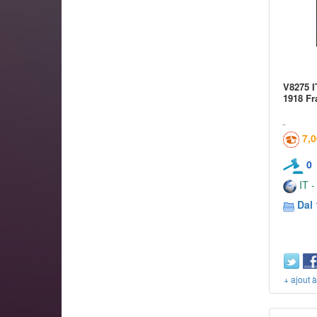
V8275 
1918 Fr
7,
0
IT -
Dal 
+ ajout 