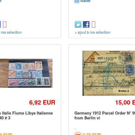
e
Italie
à ma sélection
+ ajout à ma sélection
6,92 EUR
15,00 
 Italie Fiume Libye Italienne
Germany 1912 Parcel Order N° 9
40 # 3
from Berlin vi
20 EUR
2,75 EUR