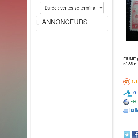
ANNONCEURS
FIUME (i
n° 35 n
1,
0
FR -
Itali