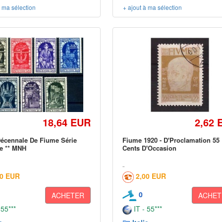
à ma sélection
+ ajout à ma sélection
18,64 EUR
2,62 
Décennale De Fiume Série
Fiume 1920 - D'Proclamation 55
e ** MNH
Cents D'Occasion
00 EUR
2,00 EUR
0
ACHETER
ACHET
 55***
IT - 55***