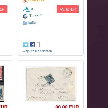
0
ER
ACHETER
IT - 55***
Italie
+ ajout à ma sélection
EUR
80,00 EUR