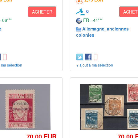
0
ACHETER
ACHET
 06***
FR - 44***
e
Allemagne, anciennes
colonies
à ma sélection
+ ajout à ma sélection
70,00 EUR
70,00 