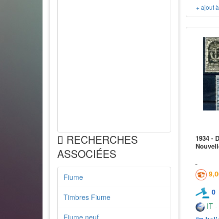
+ ajout 
RECHERCHES
1934 - 
Nouvell
ASSOCIÉES
9,
Fiume
0
Timbres Fiume
IT -
Fiume neuf