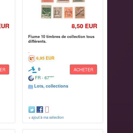
EUR
8,50 EUR
Fiume 10 timbres de collection tous
différents.
6,95 EUR
0
ER
ACHETER
FR - 67***
Lots, collections
+ ajout à ma sélection