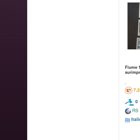
Fiume 1
surimp
7,
0
RS
Itali