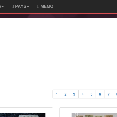
S
PAYS
MEMO
1
2
3
4
5
6
7