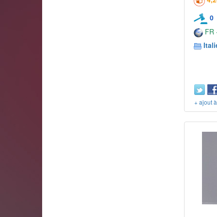
0
FR -
Itali
+ ajout 