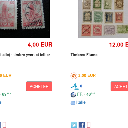
4,00 EUR
12,00 
talie) - timbre yvert et tellier
Timbres Fiume
16 EUR
2,00 EUR
0
ACHETER
ACHET
 69***
FR - 46***
e
Italie