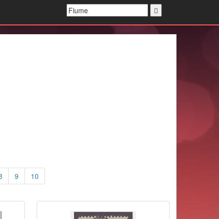
8
9
10