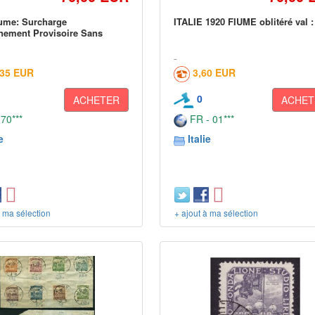
ume: Surcharge
ITALIE 1920 FIUME oblitéré val :
ement Provisoire Sans
,35 EUR
3,60 EUR
0
ACHETER
ACHET
 70***
FR - 01***
e
Italie
à ma sélection
+ ajout à ma sélection