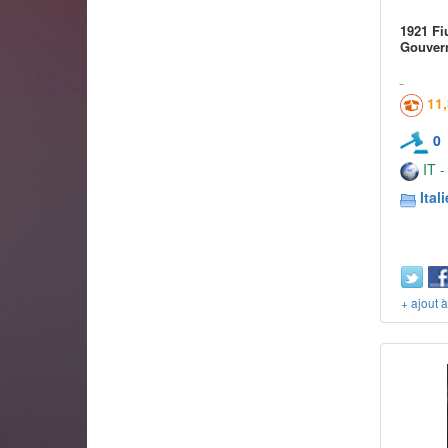
1921 Fi
Gouvern
11
0
IT -
Itali
+ ajout 