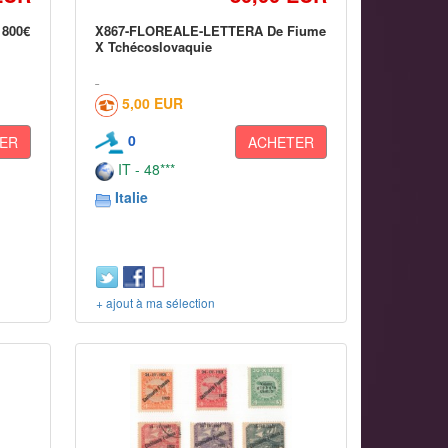
 800€
X867-FLOREALE-LETTERA De Fiume
X Tchécoslovaquie
5,00 EUR
0
ER
ACHETER
IT - 48***
Italie
+ ajout à ma sélection