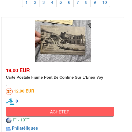
1
2
3
4
5
6
7
8
9
10
19,00 EUR
Carte Postale Fiume Pont De Confine Sur L'Eneo Voy
12,90 EUR
0
ACHETER
IT - 10***
Philatéliques