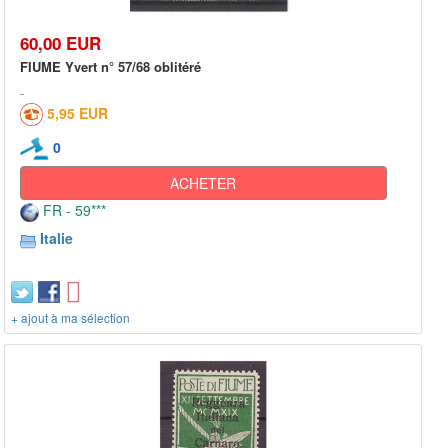
60,00 EUR
FIUME Yvert n° 57/68 oblitéré
5,95 EUR
0
ACHETER
FR - 59***
Italie
+ ajout à ma sélection