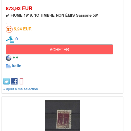
873,93 EUR
✔️ FIUME 1919. 1C TIMBRE NON ÉMIS Sassone 58/
5,24 EUR
0
ACHETER
HR
Italie
+ ajout à ma sélection