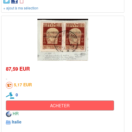
+ ajout à ma sélection
87,59 EUR
5,17 EUR
0
ACHETER
HR
Italie