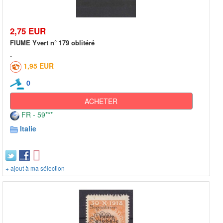
2,75 EUR
FIUME Yvert n° 179 oblitéré
1,95 EUR
0
ACHETER
FR - 59***
Italie
+ ajout à ma sélection