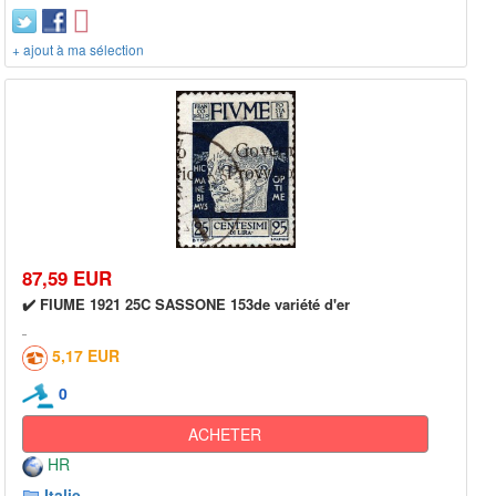
+ ajout à ma sélection
87,59 EUR
✔️ FIUME 1921 25C SASSONE 153de variété d'er
5,17 EUR
0
ACHETER
HR
Italie