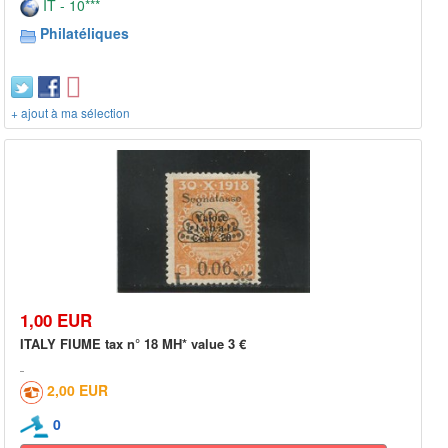
IT - 10***
Philatéliques
+ ajout à ma sélection
1,00 EUR
ITALY FIUME tax n° 18 MH* value 3 €
2,00 EUR
0