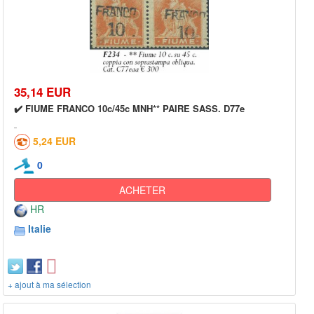
35,14 EUR
✔️ FIUME FRANCO 10c/45c MNH** PAIRE SASS. D77e
5,24 EUR
0
ACHETER
HR
Italie
+ ajout à ma sélection