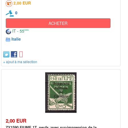
2,00 EUR
0
ACHETER
IT - 55***
Italie
+ ajout à ma sélection
2,00 EUR
ZY1590 FIUME 1T. neufs :avec sur-impression de la