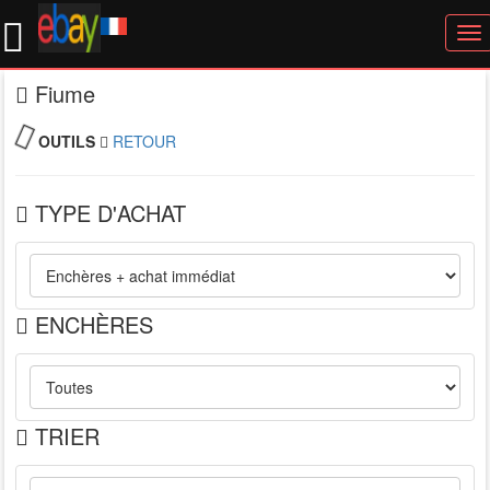
To
nav
Fiume
OUTILS
RETOUR
TYPE D'ACHAT
ENCHÈRES
TRIER