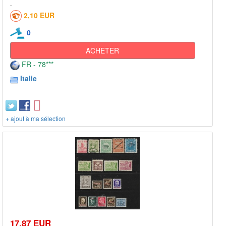
2,10 EUR
0
ACHETER
FR - 78***
Italie
+ ajout à ma sélection
17,87 EUR