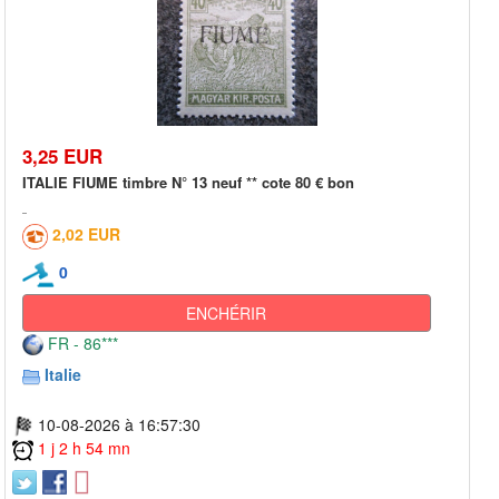
3,25 EUR
ITALIE FIUME timbre N° 13 neuf ** cote 80 € bon
2,02 EUR
0
ENCHÉRIR
FR - 86***
Italie
10-08-2026 à 16:57:30
1 j 2 h 54 mn