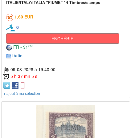
ITALIE/ITALY/ITALIA "FIUME" 14 Timbres/stamps
1,60 EUR
0
ENCHÉRIR
FR - 91***
Italie
09-08-2026 à 19:40:00
5 h 37 mn 5 s
+ ajout à ma sélection