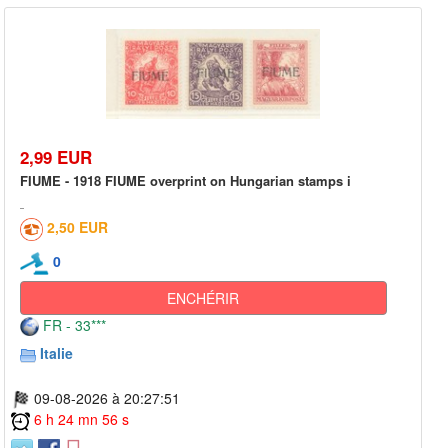
2,99 EUR
FIUME - 1918 FIUME overprint on Hungarian stamps i
2,50 EUR
0
ENCHÉRIR
FR - 33***
Italie
09-08-2026 à 20:27:51
6 h 24 mn 56 s