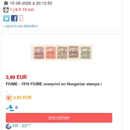
10-08-2026 à 20:13:50
1 j 6 h 10 mn
+ ajout à ma sélection
3,99 EUR
FIUME - 1918 FIUME overprint on Hungarian stamps i
2,50 EUR
0
ENCHÉRIR
FR - 33***