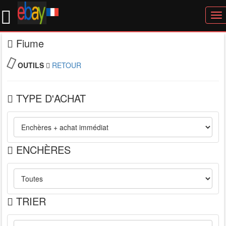
To
nav
Fiume
OUTILS
RETOUR
TYPE D'ACHAT
ENCHÈRES
TRIER