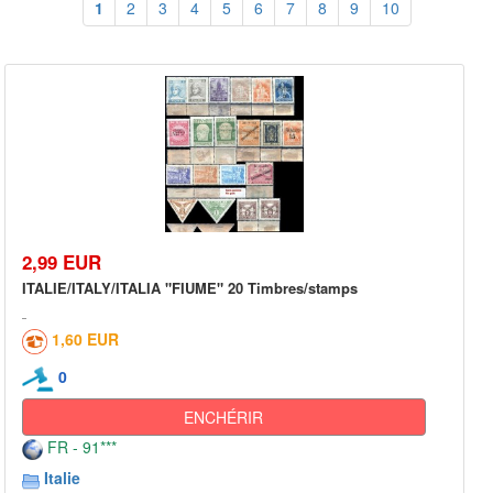
1
2
3
4
5
6
7
8
9
10
2,99 EUR
ITALIE/ITALY/ITALIA "FIUME" 20 Timbres/stamps
1,60 EUR
0
ENCHÉRIR
FR - 91***
Italie