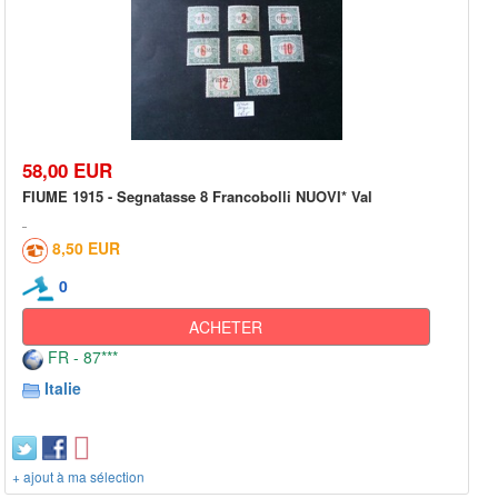
58,00 EUR
FIUME 1915 - Segnatasse 8 Francobolli NUOVI* Val
8,50 EUR
0
ACHETER
FR - 87***
Italie
+ ajout à ma sélection