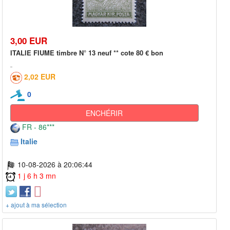
3,00 EUR
ITALIE FIUME timbre N° 13 neuf ** cote 80 € bon
2,02 EUR
0
ENCHÉRIR
FR - 86***
Italie
10-08-2026 à 20:06:44
1 j 6 h 3 mn
+ ajout à ma sélection