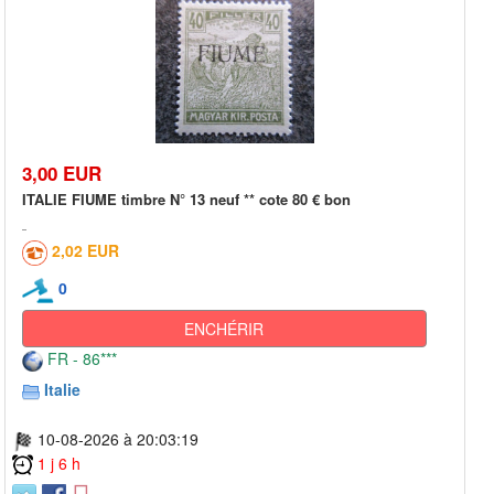
3,00 EUR
ITALIE FIUME timbre N° 13 neuf ** cote 80 € bon
2,02 EUR
0
ENCHÉRIR
FR - 86***
Italie
10-08-2026 à 20:03:19
1 j 6 h