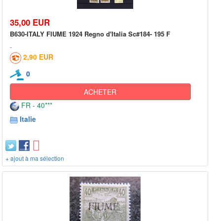
35,00 EUR
B630-ITALY FIUME 1924 Regno d'Italia Sc#184- 195 F
2,90 EUR
0
ACHETER
FR - 40***
Italie
+ ajout à ma sélection