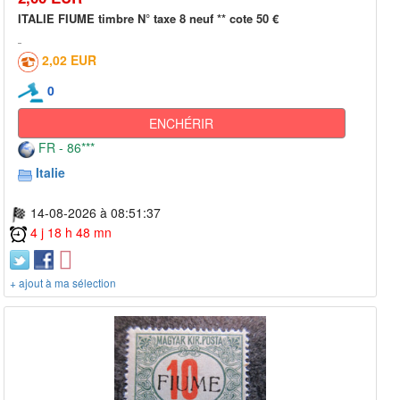
ITALIE FIUME timbre N° taxe 8 neuf ** cote 50 €
2,02 EUR
0
ENCHÉRIR
FR - 86***
Italie
14-08-2026 à 08:51:37
4 j 18 h 48 mn
+ ajout à ma sélection