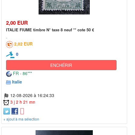
2,00 EUR
ITALIE FIUME timbre N° taxe 8 neuf ** cote 50 €
2,02 EUR
0
ENCHÉRIR
FR - 86***
Italie
12-08-2026 à 16:24:33
3 j 2 h 21 mn
+ ajout à ma sélection