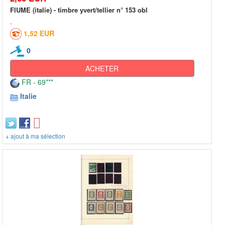
FIUME (italie) - timbre yvert/tellier n° 153 obl
1,52 EUR
0
ACHETER
FR - 69***
Italie
+ ajout à ma sélection