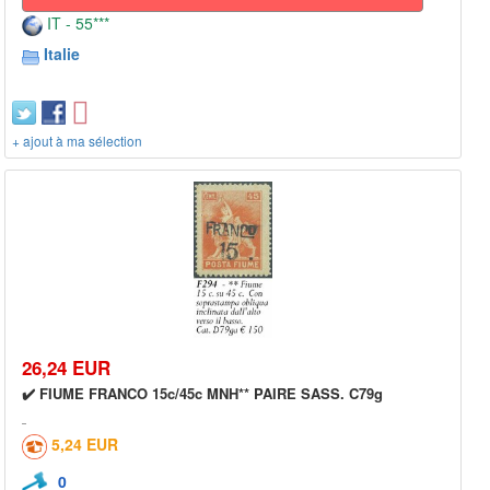
IT - 55***
Italie
+ ajout à ma sélection
26,24 EUR
✔️ FIUME FRANCO 15c/45c MNH** PAIRE SASS. C79g
5,24 EUR
0