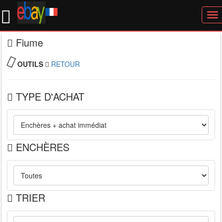
To
nav
Fiume
OUTILS
RETOUR
TYPE D'ACHAT
ENCHÈRES
TRIER