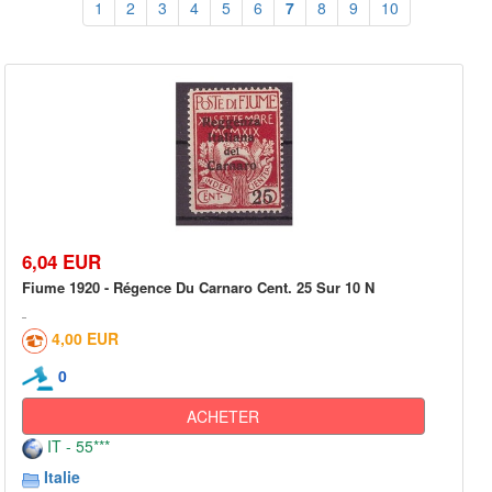
1
2
3
4
5
6
7
8
9
10
6,04 EUR
Fiume 1920 - Régence Du Carnaro Cent. 25 Sur 10 N
4,00 EUR
0
ACHETER
IT - 55***
Italie