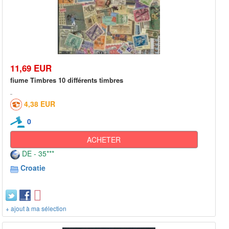
11,69 EUR
fiume Timbres 10 différents timbres
4,38 EUR
0
ACHETER
DE - 35***
Croatie
+ ajout à ma sélection