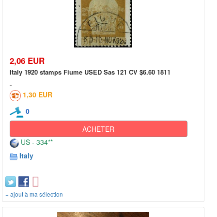
2,06 EUR
Italy 1920 stamps Fiume USED Sas 121 CV $6.60 1811
1,30 EUR
0
ACHETER
US - 334**
Italy
+ ajout à ma sélection