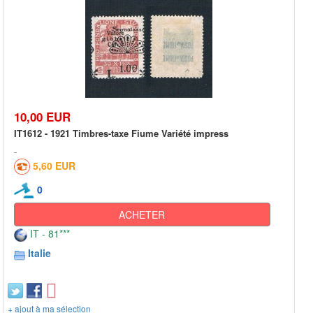
10,00 EUR
IT1612 - 1921 Timbres-taxe Fiume Variété impress
5,60 EUR
0
ACHETER
IT - 81***
Italie
+ ajout à ma sélection