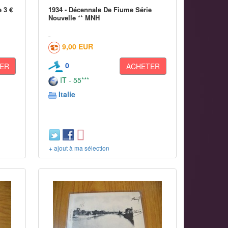
 3 €
1934 - Décennale De Fiume Série
Nouvelle ** MNH
9,00 EUR
0
ER
ACHETER
IT - 55***
Italie
+ ajout à ma sélection