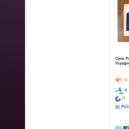
Carte P
Voyage
12
0
IT -
Phil