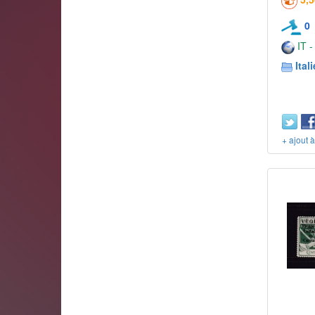
0
IT -
Itali
+ ajout 