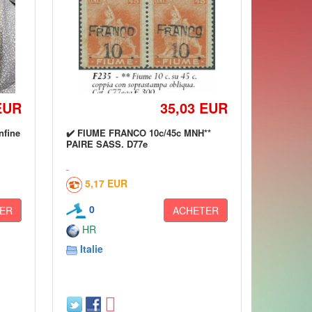
EUR
35,03 EUR
nfine
✔️ FIUME FRANCO 10c/45c MNH**
PAIRE SASS. D77e
5,17 EUR
0
ER
ACHETER
HR
Italie