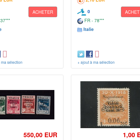
0
ACHETER
ACHET
 37***
FR - 78***
e
Italie
à ma sélection
+ ajout à ma sélection
550,00 EUR
1,00 