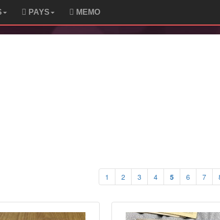
S
PAYS
MEMO
1
2
3
4
5
6
7