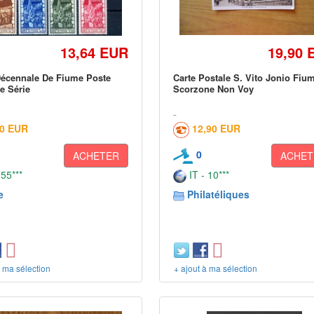
13,64 EUR
19,90 
Décennale De Fiume Poste
Carte Postale S. Vito Jonio Fiu
e Série
Scorzone Non Voy
00 EUR
12,90 EUR
0
ACHETER
ACHET
 55***
IT - 10***
e
Philatéliques
à ma sélection
+ ajout à ma sélection