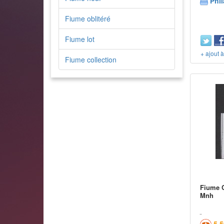
Phil
Fiume oblitéré
Fiume lot
+ ajout 
Fiume collection
Fiume C
Mnh
5,