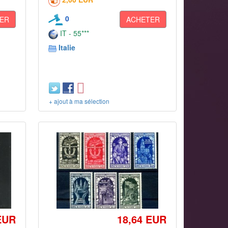
0
ER
ACHETER
IT - 55***
Italie
+ ajout à ma sélection
EUR
18,64 EUR