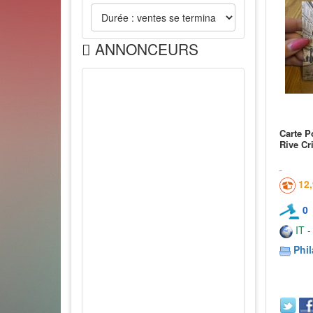
ANNONCEURS
Carte P
Rive Cr
12
0
IT -
Phil