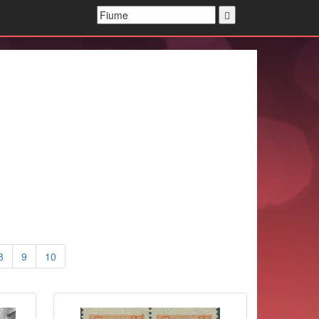
8
9
10