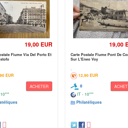
19,00 EUR
19,00 
ostale Fiume Via Del Porto Et
Carte Postale Fiume Pont De Co
istofo
Sur L'Eneo Voy
,90 EUR
12,90 EUR
0
ACHETER
ACHET
 10***
IT - 10***
atéliques
Philatéliques