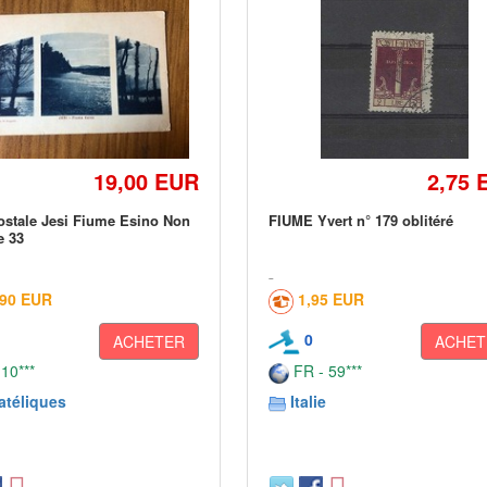
19,00 EUR
2,75 
ostale Jesi Fiume Esino Non
FIUME Yvert n° 179 oblitéré
e 33
,90 EUR
1,95 EUR
0
ACHETER
ACHET
 10***
FR - 59***
atéliques
Italie