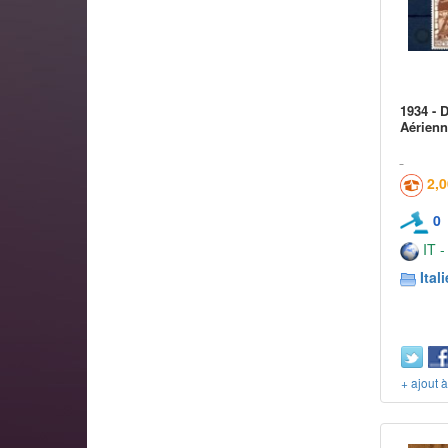
1934 - 
Aérienn
2,
0
IT -
Itali
+ ajout 