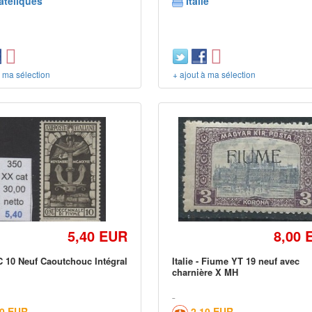
atéliques
Italie
à ma sélection
+ ajout à ma sélection
5,40 EUR
8,00 
 10 Neuf Caoutchouc Intégral
Italie - Fiume YT 19 neuf avec
charnière X MH
50 EUR
2,10 EUR