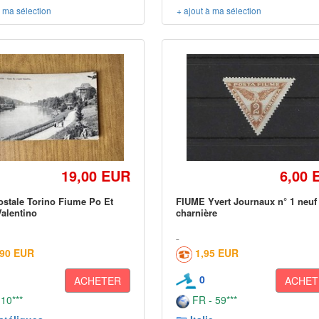
à ma sélection
+ ajout à ma sélection
19,00 EUR
6,00 
ostale Torino Fiume Po Et
FIUME Yvert Journaux n° 1 neuf
Valentino
charnière
,90 EUR
1,95 EUR
0
ACHETER
ACHET
 10***
FR - 59***