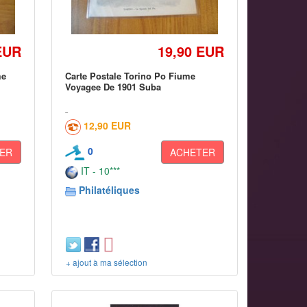
EUR
19,90 EUR
me
Carte Postale Torino Po Fiume
Voyagee De 1901 Suba
12,90 EUR
0
ER
ACHETER
IT - 10***
Philatéliques
+ ajout à ma sélection