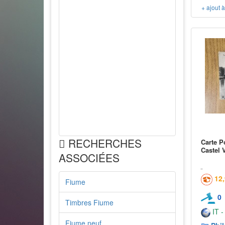
+ ajout 
RECHERCHES
Carte P
Castel 
ASSOCIÉES
12
Fiume
0
Timbres Fiume
IT -
Fiume neuf