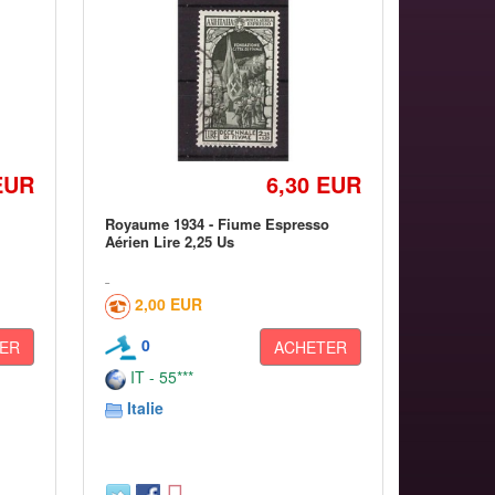
EUR
6,30 EUR
Royaume 1934 - Fiume Espresso
Aérien Lire 2,25 Us
2,00 EUR
0
ER
ACHETER
IT - 55***
Italie