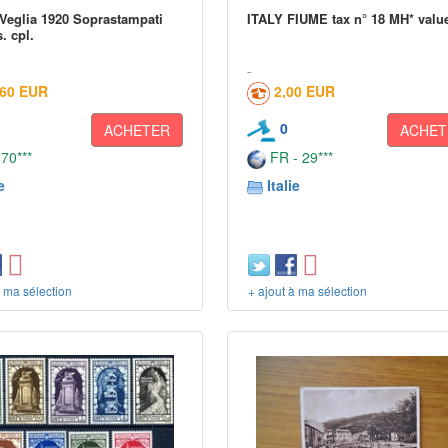
Veglia 1920 Soprastampati
ITALY FIUME tax n° 18 MH* value
s. cpl.
,60 EUR
2,00 EUR
0
ACHETER
ACHET
 70***
FR - 29***
e
Italie
à ma sélection
+ ajout à ma sélection