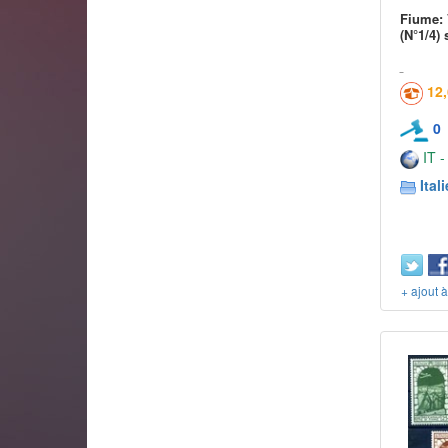
Fiume: 
(N°1/4) 
12
0
IT -
Itali
+ ajout 