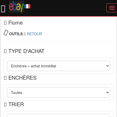
To
nav
Fiume
OUTILS
RETOUR
TYPE D'ACHAT
ENCHÈRES
TRIER