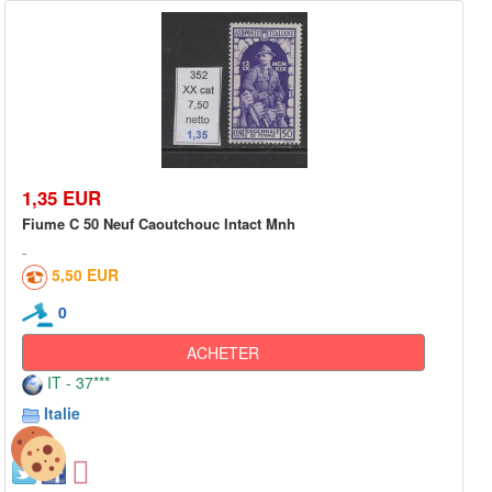
1,35 EUR
Fiume C 50 Neuf Caoutchouc Intact Mnh
5,50 EUR
0
ACHETER
IT - 37***
Italie