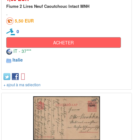
Fiume 2 Lires Neuf Caoutchouc Intact MNH
5,50 EUR
0
ACHETER
IT - 37***
Italie
+ ajout à ma sélection