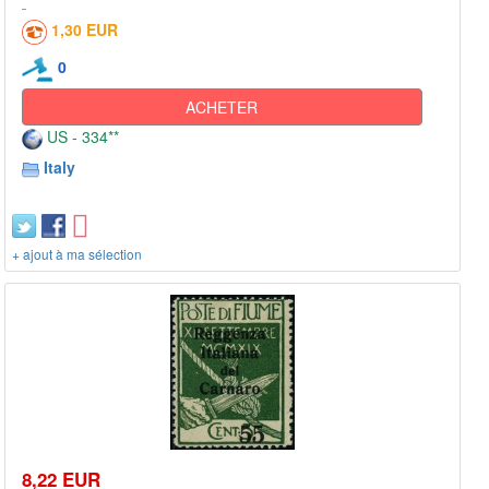
1,30 EUR
0
ACHETER
US - 334**
Italy
+ ajout à ma sélection
8,22 EUR