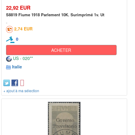
22,92 EUR
S8819 Fiume 1918 Parlement 10K. Surimprimé 1v. Ut
2,74 EUR
0
ACHETER
US - 020**
Italie
+ ajout à ma sélection