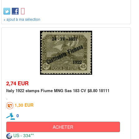
+ ajout à ma sélection
2,74 EUR
Italy 1922 stamps Fiume MNG Sas 183 CV $8.80 18111
1,30 EUR
0
ACHETER
US - 334**