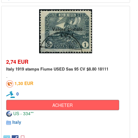
2,74 EUR
Italy 1919 stamps Fiume USED Sas 95 CV $8.80 18111
1,30 EUR
0
ACHETER
US - 334**
Italy