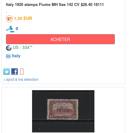
Italy 1920 stamps Fiume MH Sas 142 CV $26.40 18111
1,30 EUR
0
ACHETER
US - 334**
Italy
+ ajout à ma sélection