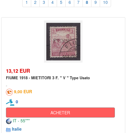
1
2
3
4
5
6
7
8
9
10
13,12 EUR
FIUME 1918 - MIETITORI 3 F. " V " Type Usato
9,00 EUR
0
ACHETER
IT - 55***
Italie