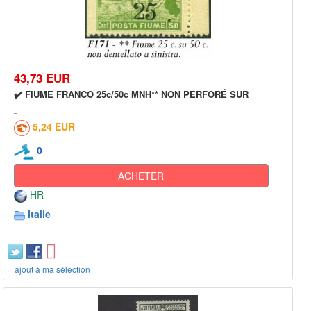
43,73 EUR
✔️ FIUME FRANCO 25c/50c MNH** NON PERFORÉ SUR
5,24 EUR
0
ACHETER
HR
Italie
+ ajout à ma sélection