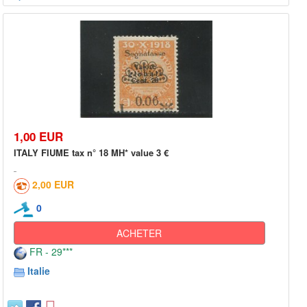
1,00 EUR
ITALY FIUME tax n° 18 MH* value 3 €
2,00 EUR
0
ACHETER
FR - 29***
Italie