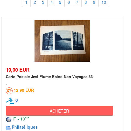
1
2
3
4
5
6
7
8
9
10
19,00 EUR
Carte Postale Jesi Fiume Esino Non Voyagee 33
12,90 EUR
0
ACHETER
IT - 10***
Philatéliques