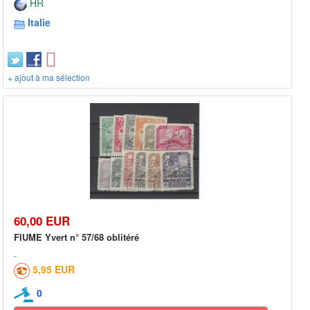
HR
Italie
+ ajout à ma sélection
60,00 EUR
FIUME Yvert n° 57/68 oblitéré
5,95 EUR
0