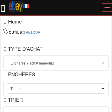
To
nav
Fiume
OUTILS
RETOUR
TYPE D'ACHAT
ENCHÈRES
TRIER