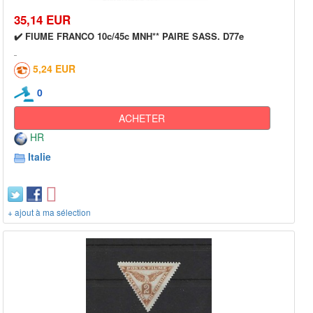
35,14 EUR
✔️ FIUME FRANCO 10c/45c MNH** PAIRE SASS. D77e
5,24 EUR
0
ACHETER
HR
Italie
+ ajout à ma sélection