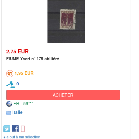
2,75 EUR
FIUME Yvert n° 179 oblitéré
1,95 EUR
0
ACHETER
FR - 59***
Italie
+ ajout à ma sélection