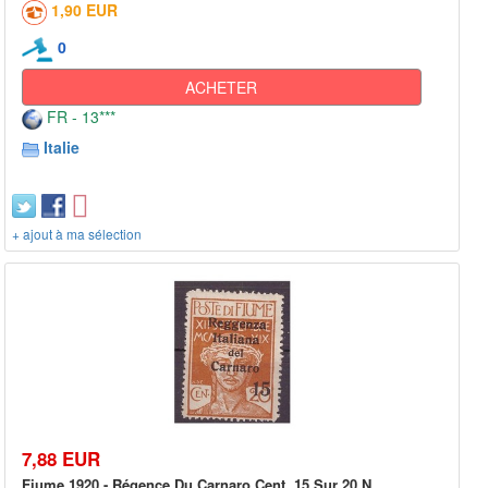
1,90 EUR
0
ACHETER
FR - 13***
Italie
+ ajout à ma sélection
7,88 EUR
Fiume 1920 - Régence Du Carnaro Cent. 15 Sur 20 N