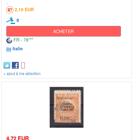
2,10 EUR
0
ACHETER
FR - 78***
Italie
+ ajout à ma sélection
4,72 EUR