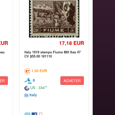
EUR
17,18 EUR
eau
Italy 1919 stamps Fiume MH Sas 47
CV $55.00 181110
1,30 EUR
0
ER
ACHETER
US - 334**
Italy