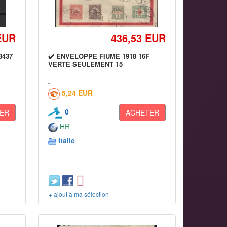
EUR
436,53 EUR
58437
✔️ ENVELOPPE FIUME 1918 16F
VERTE SEULEMENT 15
5,24 EUR
0
ER
ACHETER
HR
Italie
+ ajout à ma sélection