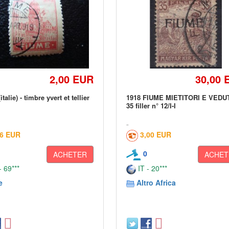
2,00 EUR
30,00 
talie) - timbre yvert et tellier
1918 FIUME MIETITORI E VEDU
35 filler n° 12/I-I
16 EUR
3,00 EUR
0
ACHETER
ACHET
 69***
IT - 20***
e
Altro Africa