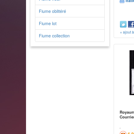
Itali
Fiume oblitéré
Fiume lot
+ ajout 
Fiume collection
Royaume
Courrie
6,