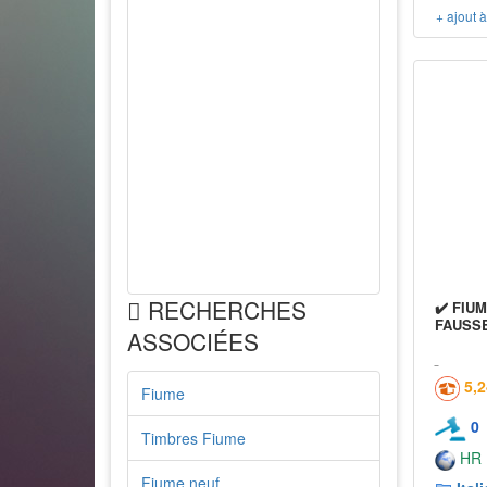
+ ajout 
RECHERCHES
✔️ FIU
FAUSS
ASSOCIÉES
5,
Fiume
0
Timbres Fiume
HR
Fiume neuf