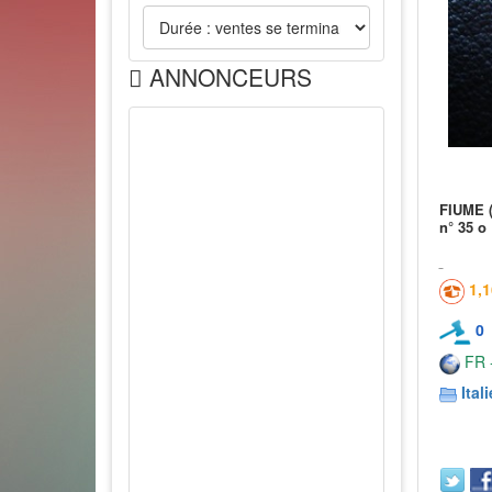
ANNONCEURS
FIUME (i
n° 35 o
1,
0
FR -
Itali