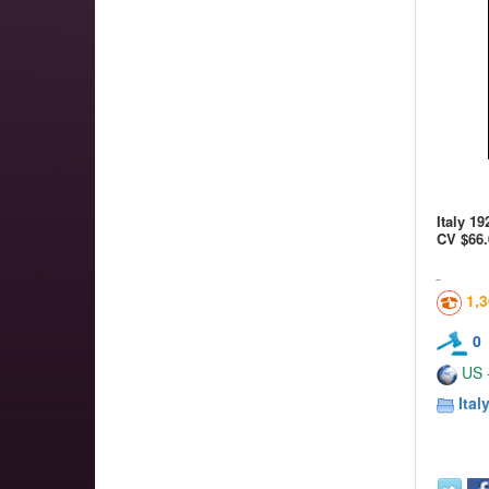
Italy 1
CV $66.
1,
0
US -
Ital