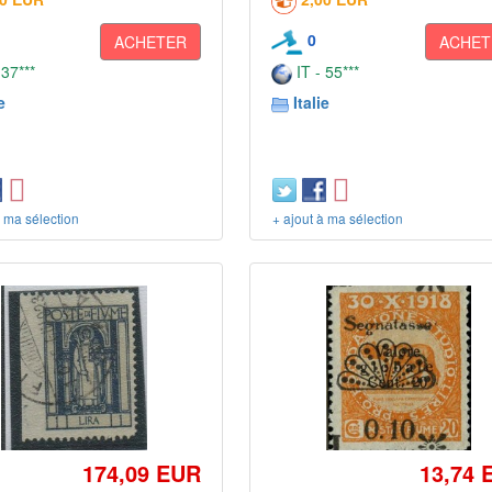
0
ACHETER
ACHET
 37***
IT - 55***
e
Italie
à ma sélection
+ ajout à ma sélection
174,09 EUR
13,74 