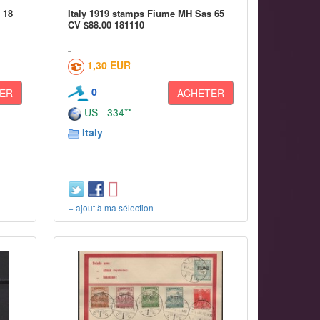
 18
Italy 1919 stamps Fiume MH Sas 65
CV $88.00 181110
1,30 EUR
0
ER
ACHETER
US - 334**
Italy
+ ajout à ma sélection