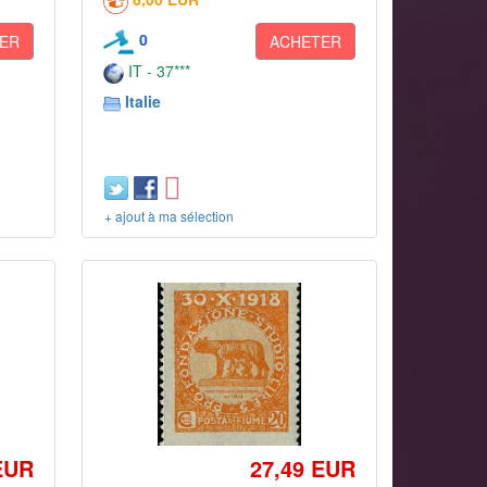
0
ER
ACHETER
IT - 37***
Italie
+ ajout à ma sélection
EUR
27,49 EUR