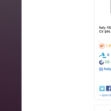
Italy 1
CV $44.
1,
0
US -
Ital
+ ajout 