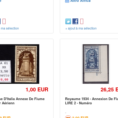
e
Altro Africa
à ma sélection
+ ajout à ma sélection
1,00 EUR
26,25 
 D'Italia Annexe De Fiume
Royaume 1934 - Annexion De F
r Aérienn
LIRE 2 - Numéro
00 EUR
2,00 EUR