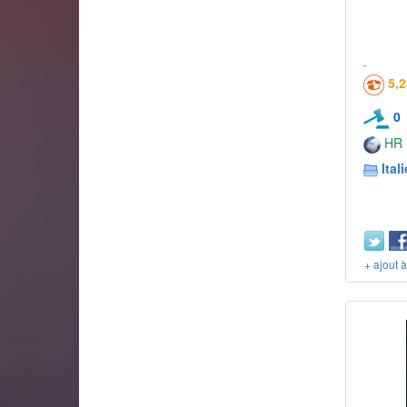
5,
0
HR
Itali
+ ajout 