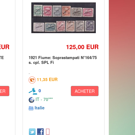
EUR
125,00 EUR
TE
1921 Fiume: Soprastampati N°164/75
s. cpl. SPL Fi
11,35 EUR
0
ER
ACHETER
IT - 70***
Italie