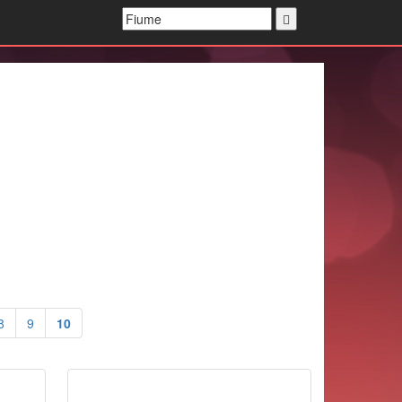
8
9
10