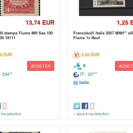
13,74 EUR
1,25 
920 stamps Fiume MH Sas 100
Francobolli Italie 2007 MNH** s
00 18111
Fiume 1v Neuf
30 EUR
3,00 EUR
0
ACHETER
ACHET
 334**
IT - 20***
y
Italie
à ma sélection
+ ajout à ma sélection