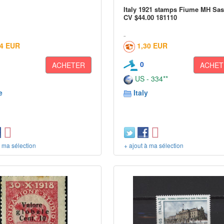
Italy 1921 stamps Fiume MH Sas
CV $44.00 181110
24 EUR
1,30 EUR
0
ACHETER
ACHET
US - 334**
e
Italy
à ma sélection
+ ajout à ma sélection