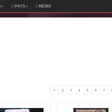
S
PAYS
MEMO
1
2
3
4
5
6
7