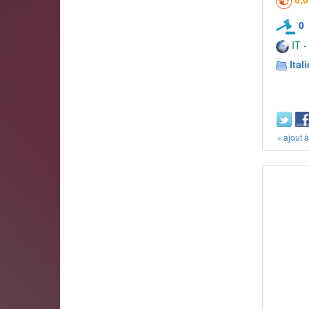
0
IT -
Itali
+ ajout 