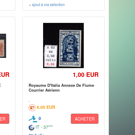
+ ajout à ma sélection
EUR
1,00 EUR
E
Royaume D'Italia Annexe De Fiume
Courrier Aérienn
6,00 EUR
0
ER
ACHETER
IT - 37***