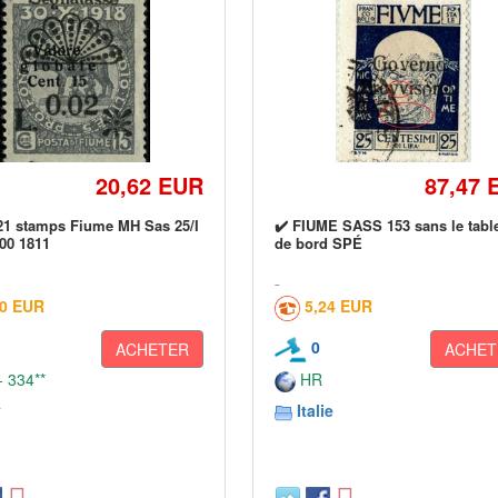
20,62 EUR
87,47 
921 stamps Fiume MH Sas 25/I
✔️ FIUME SASS 153 sans le tabl
00 1811
de bord SPÉ
30 EUR
5,24 EUR
0
ACHETER
ACHET
 334**
HR
y
Italie