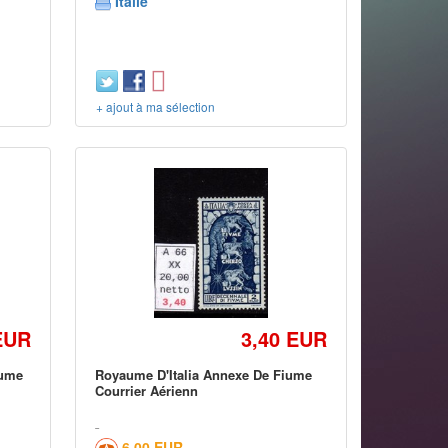
Italie
+ ajout à ma sélection
EUR
3,40 EUR
iume
Royaume D'Italia Annexe De Fiume
Courrier Aérienn
6,00 EUR