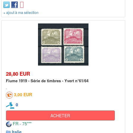
+ ajout à ma sélection
28,80 EUR
Fiume 1919 - Série de timbres - Yvert n°61/64
3,00 EUR
0
ACHETER
FR - 75***
Italie