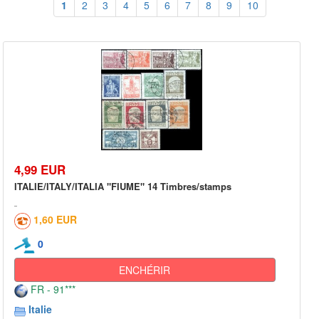
1
2
3
4
5
6
7
8
9
10
4,99 EUR
ITALIE/ITALY/ITALIA "FIUME" 14 Timbres/stamps
1,60 EUR
0
ENCHÉRIR
FR - 91***
Italie