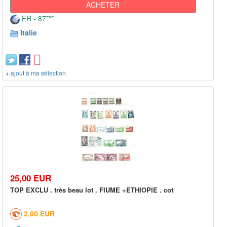
ACHETER
FR - 87***
Italie
+ ajout à ma sélection
25,00 EUR
TOP EXCLU . très beau lot . FIUME +ETHIOPIE . cot
2,00 EUR