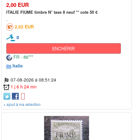
2,00 EUR
ITALIE FIUME timbre N° taxe 8 neuf ** cote 50 €
2,02 EUR
0
ENCHÉRIR
FR - 86***
Italie
07-08-2026 à 08:51:24
1 j 6 h 24 mn
+ ajout à ma sélection