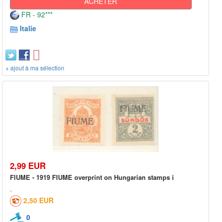
ACHETER
FR - 92***
Italie
+ ajout à ma sélection
2,99 EUR
FIUME - 1919 FIUME overprint on Hungarian stamps i
2,50 EUR
0