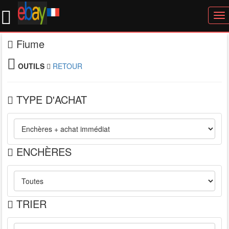
To
nav
Fiume
OUTILS
RETOUR
TYPE D'ACHAT
ENCHÈRES
TRIER