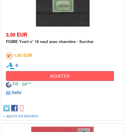
3,50 EUR
FIUME Yvert n° 16 neuf avec charnière - Surchar
1,95 EUR
0
ACHETER
FR - 59***
Italie
+ ajout à ma sélection