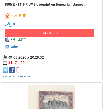
FIUME - 1918 FIUME overprint on Hungarian stamps i
2,50 EUR
0
ENCHÉRIR
FR - 33***
Italie
09-08-2026 à 20:26:32
3 j 17 h 59 mn
+ ajout à ma sélection