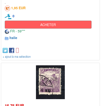
1,95 EUR
0
ACHETER
FR - 59***
Italie
+ ajout à ma sélection
15,75 EUR