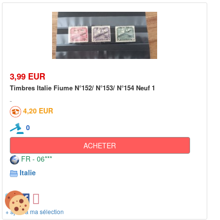
3,99 EUR
Timbres Italie Fiume N°152/ N°153/ N°154 Neuf 1
4,20 EUR
0
ACHETER
FR - 06***
Italie
+ ajout à ma sélection