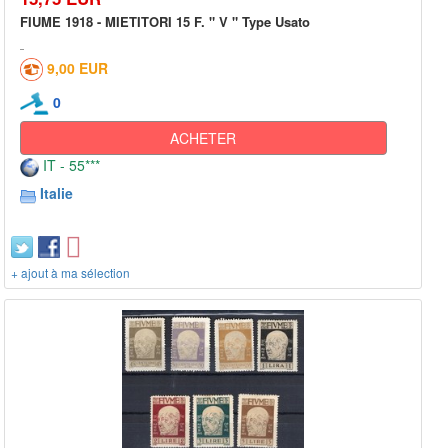
FIUME 1918 - MIETITORI 15 F. " V " Type Usato
9,00 EUR
0
ACHETER
IT - 55***
Italie
+ ajout à ma sélection