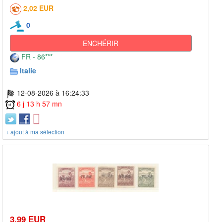
2,02 EUR
0
ENCHÉRIR
FR - 86***
Italie
12-08-2026 à 16:24:33
6 j 13 h 57 mn
+ ajout à ma sélection
3,99 EUR