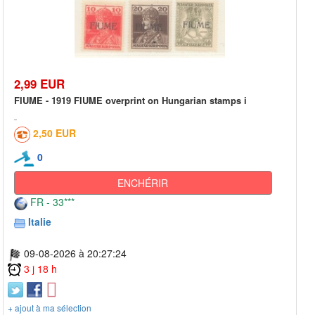
2,99 EUR
FIUME - 1919 FIUME overprint on Hungarian stamps i
2,50 EUR
0
ENCHÉRIR
FR - 33***
Italie
09-08-2026 à 20:27:24
3 j 18 h
+ ajout à ma sélection