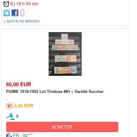
9 j 18 h 53 mn
+ ajout à ma sélection
65,00 EUR
FIUME 1918-1922 Lot Timbres MH + Variété Surchar
5,00 EUR
0
ACHETER
FR - 92***