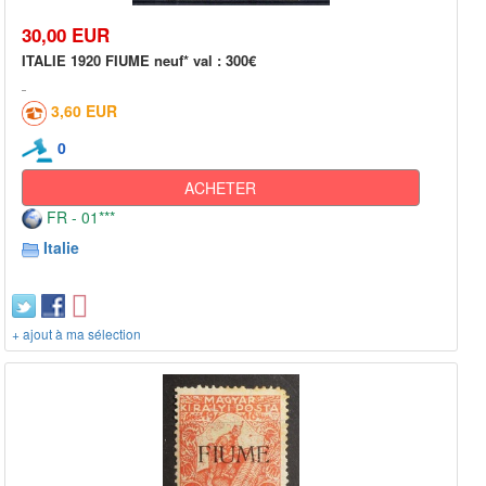
30,00 EUR
ITALIE 1920 FIUME neuf* val : 300€
3,60 EUR
0
ACHETER
FR - 01***
Italie
+ ajout à ma sélection