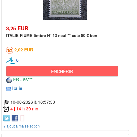
3,25 EUR
ITALIE FIUME timbre N° 13 neuf ** cote 80 € bon
2,02 EUR
0
ENCHÉRIR
FR - 86***
Italie
10-08-2026 à 16:57:30
4 j 14 h 30 mn
+ ajout à ma sélection