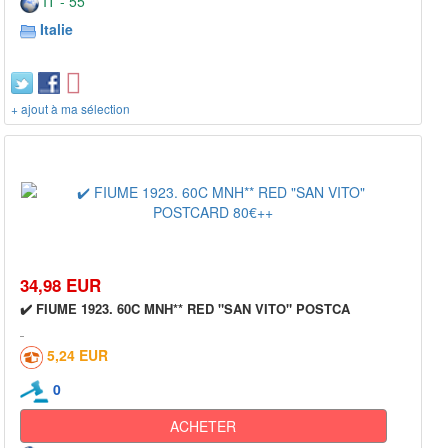
IT - 55***
Italie
+ ajout à ma sélection
34,98 EUR
✔️ FIUME 1923. 60C MNH** RED "SAN VITO" POSTCA
5,24 EUR
0
ACHETER