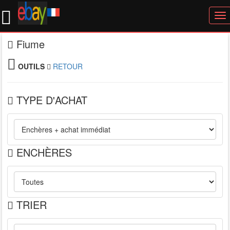
To
nav
Fiume
OUTILS
RETOUR
TYPE D'ACHAT
ENCHÈRES
TRIER