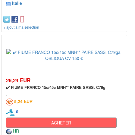
Italie
+ ajout à ma sélection
26,24 EUR
✔️ FIUME FRANCO 15c/45c MNH** PAIRE SASS. C79g
5,24 EUR
0
ACHETER
HR