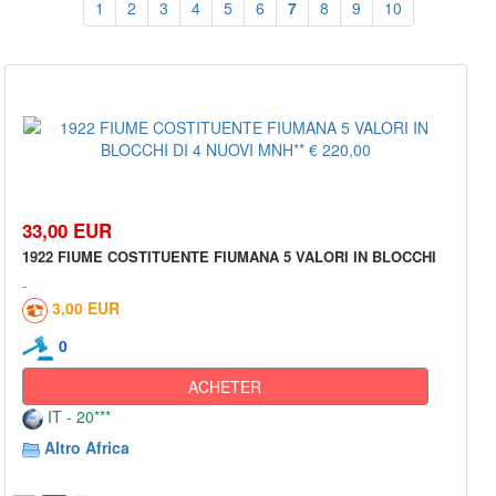
1
2
3
4
5
6
7
8
9
10
33,00 EUR
1922 FIUME COSTITUENTE FIUMANA 5 VALORI IN BLOCCHI
3,00 EUR
0
ACHETER
IT - 20***
Altro Africa