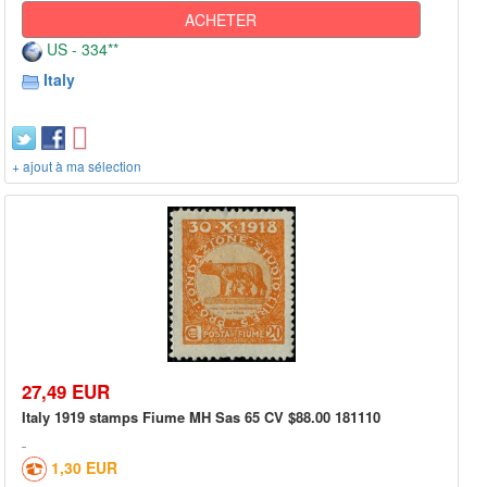
ACHETER
US - 334**
Italy
+ ajout à ma sélection
27,49 EUR
Italy 1919 stamps Fiume MH Sas 65 CV $88.00 181110
1,30 EUR