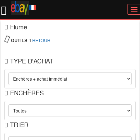
To
nav
Fiume
OUTILS
RETOUR
TYPE D'ACHAT
ENCHÈRES
TRIER