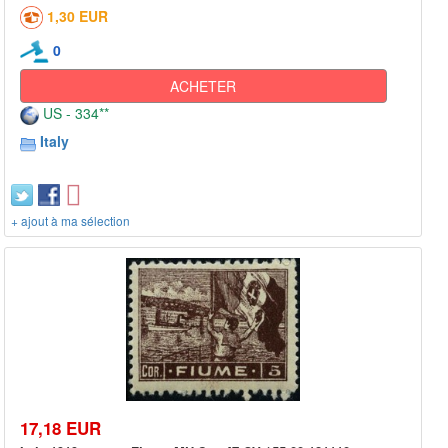
1,30 EUR
0
ACHETER
US - 334**
Italy
+ ajout à ma sélection
17,18 EUR