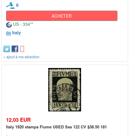
0
ACHETER
US - 334**
Italy
+ ajout à ma sélection
12,03 EUR
Italy 1920 stamps Fiume USED Sas 122 CV $38.50 181