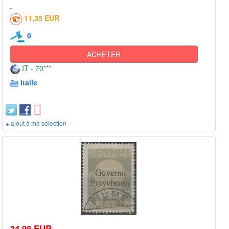
11,35 EUR
0
ACHETER
IT - 70***
Italie
+ ajout à ma sélection
34,98 EUR