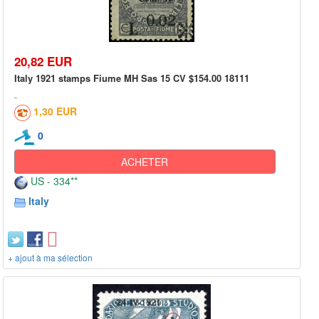
20,82 EUR
Italy 1921 stamps Fiume MH Sas 15 CV $154.00 18111
1,30 EUR
0
ACHETER
US - 334**
Italy
+ ajout à ma sélection