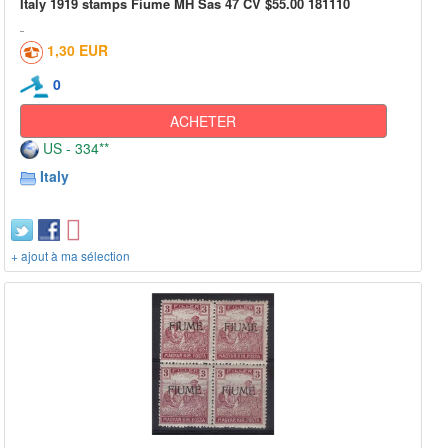
Italy 1919 stamps Fiume MH Sas 47 CV $55.00 181110
1,30 EUR
0
ACHETER
US - 334**
Italy
+ ajout à ma sélection