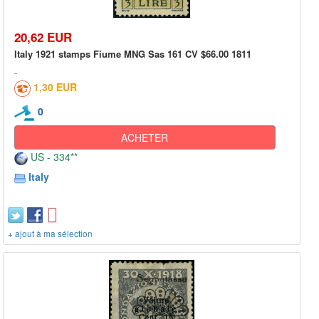
20,62 EUR
Italy 1921 stamps Fiume MNG Sas 161 CV $66.00 1811
1,30 EUR
0
ACHETER
US - 334**
Italy
+ ajout à ma sélection