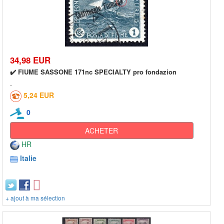
34,98 EUR
✔️ FIUME SASSONE 171nc SPECIALTY pro fondazion
5,24 EUR
0
ACHETER
HR
Italie
+ ajout à ma sélection