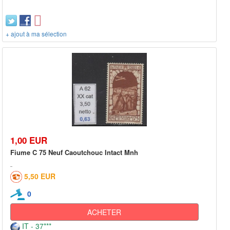
+ ajout à ma sélection
1,00 EUR
Fiume C 75 Neuf Caoutchouc Intact Mnh
5,50 EUR
0
ACHETER
IT - 37***