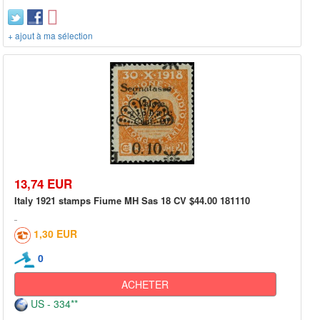
+ ajout à ma sélection
13,74 EUR
Italy 1921 stamps Fiume MH Sas 18 CV $44.00 181110
1,30 EUR
0
ACHETER
US - 334**