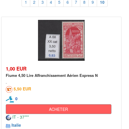
1
2
3
4
5
6
7
8
9
10
1,00 EUR
Fiume 4,50 Lire Affranchissement Aérien Express N
5,50 EUR
0
ACHETER
IT - 37***
Italie