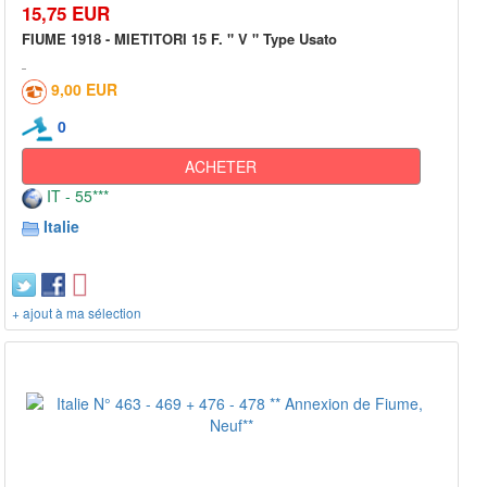
15,75 EUR
FIUME 1918 - MIETITORI 15 F. " V " Type Usato
9,00 EUR
0
ACHETER
IT - 55***
Italie
+ ajout à ma sélection