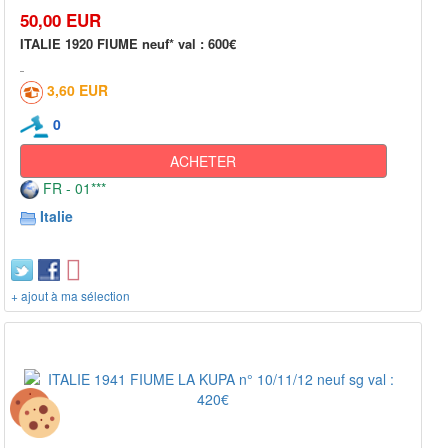
50,00 EUR
ITALIE 1920 FIUME neuf* val : 600€
3,60 EUR
0
ACHETER
FR - 01***
Italie
+ ajout à ma sélection