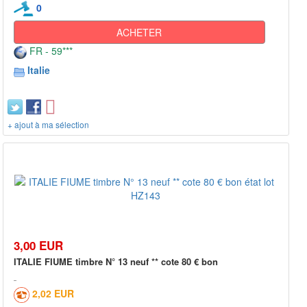
0
ACHETER
FR - 59***
Italie
+ ajout à ma sélection
3,00 EUR
ITALIE FIUME timbre N° 13 neuf ** cote 80 € bon
2,02 EUR