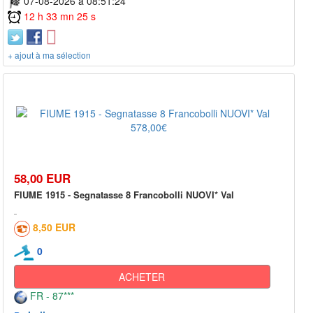
07-08-2026 à 08:51:24
12 h 33 mn 25 s
+ ajout à ma sélection
58,00 EUR
FIUME 1915 - Segnatasse 8 Francobolli NUOVI* Val
8,50 EUR
0
ACHETER
FR - 87***