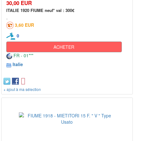
30,00 EUR
ITALIE 1920 FIUME neuf* val : 300€
3,60 EUR
0
ACHETER
FR - 01***
Italie
+ ajout à ma sélection