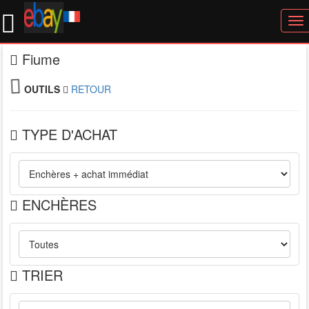
To
nav
Fiume
OUTILS
RETOUR
TYPE D'ACHAT
ENCHÈRES
TRIER