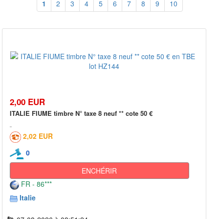
1
2
3
4
5
6
7
8
9
10
2,00 EUR
ITALIE FIUME timbre N° taxe 8 neuf ** cote 50 €
2,02 EUR
0
ENCHÉRIR
FR - 86***
Italie