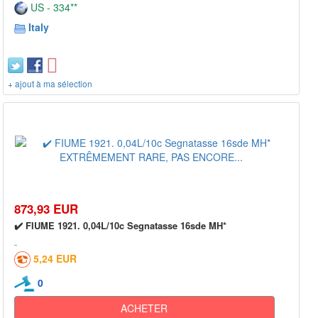
US - 334**
Italy
+ ajout à ma sélection
873,93 EUR
✔️ FIUME 1921. 0,04L/10c Segnatasse 16sde MH*
5,24 EUR
0
ACHETER