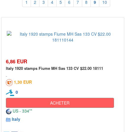
1
2
3
4
5
6
7
8
9
10
6,86 EUR
Italy 1920 stamps Fiume MH Sas 133 CV $22.00 18111
1,30 EUR
0
ACHETER
US - 334**
Italy