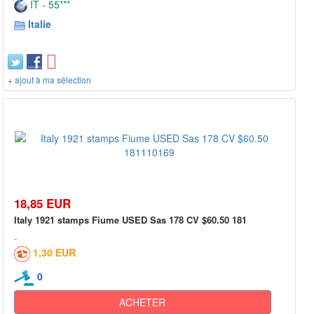
IT - 55***
Italie
+ ajout à ma sélection
18,85 EUR
Italy 1921 stamps Fiume USED Sas 178 CV $60.50 181
1,30 EUR
0
ACHETER