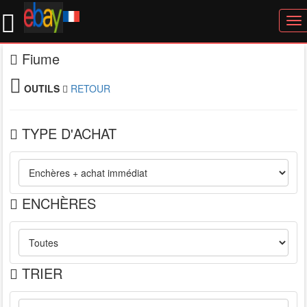
To
nav
Fiume
OUTILS
RETOUR
TYPE D'ACHAT
ENCHÈRES
TRIER