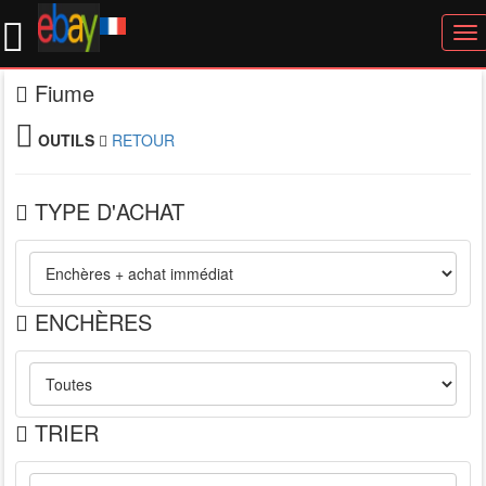
To
nav
Fiume
OUTILS
RETOUR
TYPE D'ACHAT
ENCHÈRES
TRIER