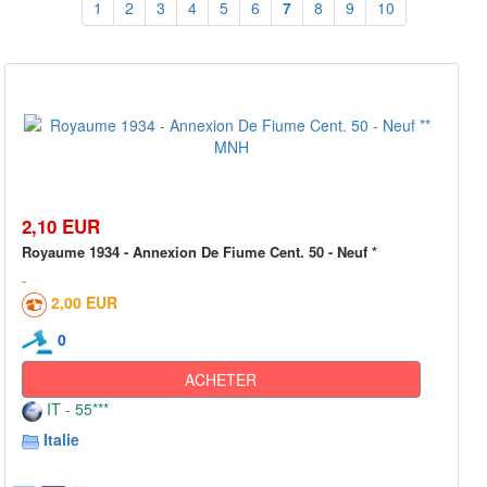
1
2
3
4
5
6
7
8
9
10
2,10 EUR
Royaume 1934 - Annexion De Fiume Cent. 50 - Neuf *
2,00 EUR
0
ACHETER
IT - 55***
Italie