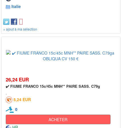
Italie
+ ajout à ma sélection
26,24 EUR
✔️ FIUME FRANCO 15c/45c MNH** PAIRE SASS. C79g
5,24 EUR
0
ACHETER
HR