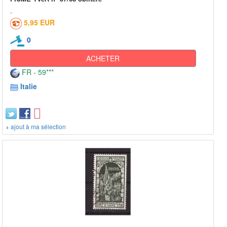
5,95 EUR
0
ACHETER
FR - 59***
Italie
+ ajout à ma sélection