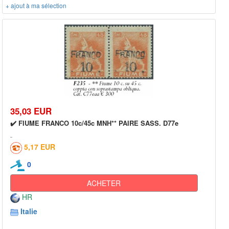
+ ajout à ma sélection
35,03 EUR
✔️ FIUME FRANCO 10c/45c MNH** PAIRE SASS. D77e
5,17 EUR
0
ACHETER
HR
Italie