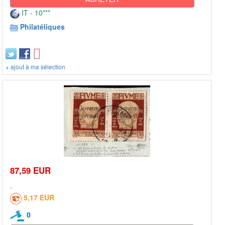
IT - 10***
Philatéliques
+ ajout à ma sélection
87,59 EUR
5,17 EUR
0