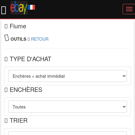
To
nav
Fiume
OUTILS
RETOUR
TYPE D'ACHAT
ENCHÈRES
TRIER