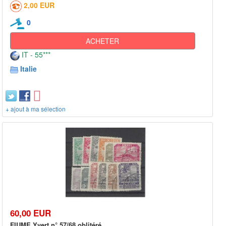
2,00 EUR
0
ACHETER
IT - 55***
Italie
+ ajout à ma sélection
60,00 EUR
FIUME Yvert n° 57/68 oblitéré