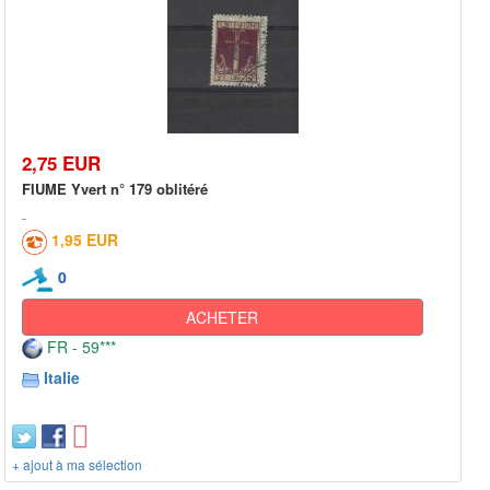
2,75 EUR
FIUME Yvert n° 179 oblitéré
1,95 EUR
0
ACHETER
FR - 59***
Italie
+ ajout à ma sélection