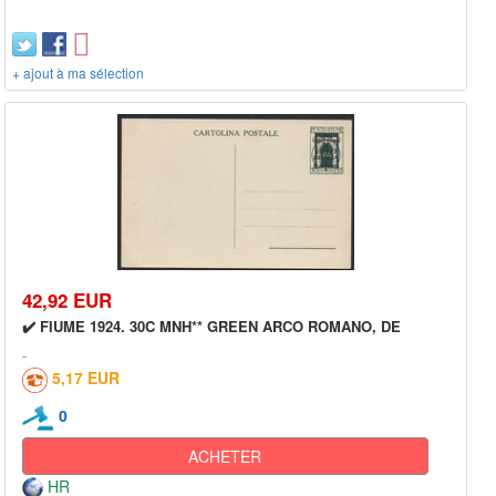
+ ajout à ma sélection
42,92 EUR
✔️ FIUME 1924. 30C MNH** GREEN ARCO ROMANO, DE
5,17 EUR
0
ACHETER
HR