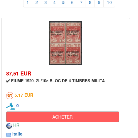
1
2
3
4
5
6
7
8
9
10
87,51 EUR
✔️ FIUME 1920. 2L/10c BLOC DE 4 TIMBRES MILITA
5,17 EUR
0
ACHETER
HR
Italie