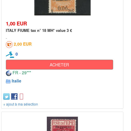
1,00 EUR
ITALY FIUME tax n° 18 MH* value 3 €
2,00 EUR
0
ACHETER
FR - 29***
Italie
+ ajout à ma sélection