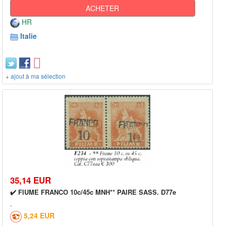
ACHETER
HR
Italie
+ ajout à ma sélection
35,14 EUR
✔️ FIUME FRANCO 10c/45c MNH** PAIRE SASS. D77e
5,24 EUR