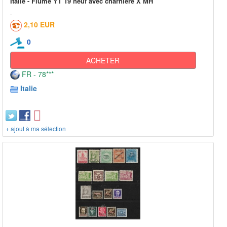
Italie - Fiume YT 19 neuf avec charnière X MH
2,10 EUR
0
ACHETER
FR - 78***
Italie
+ ajout à ma sélection