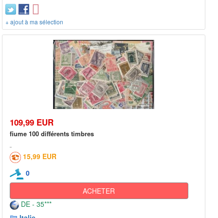
+ ajout à ma sélection
109,99 EUR
fiume 100 différents timbres
15,99 EUR
0
ACHETER
DE - 35***
Italie