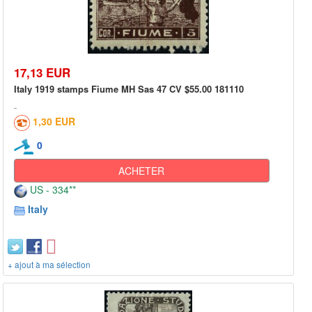
17,13 EUR
Italy 1919 stamps Fiume MH Sas 47 CV $55.00 181110
1,30 EUR
0
ACHETER
US - 334**
Italy
+ ajout à ma sélection