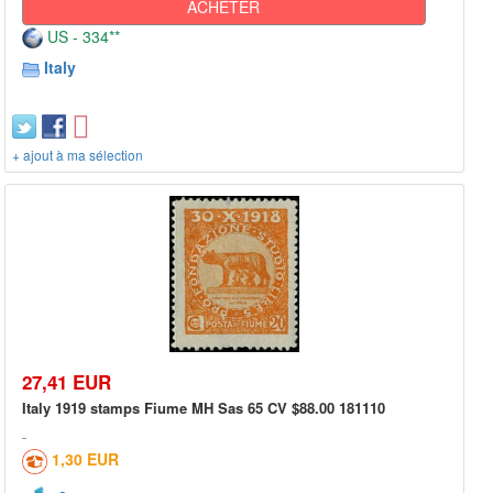
ACHETER
US - 334**
Italy
+ ajout à ma sélection
27,41 EUR
Italy 1919 stamps Fiume MH Sas 65 CV $88.00 181110
1,30 EUR