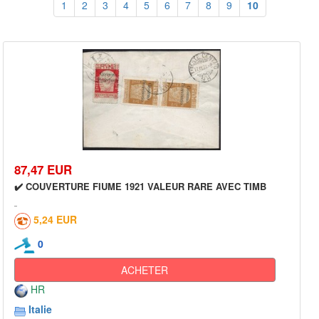
1
2
3
4
5
6
7
8
9
10
87,47 EUR
✔️ COUVERTURE FIUME 1921 VALEUR RARE AVEC TIMB
5,24 EUR
0
ACHETER
HR
Italie