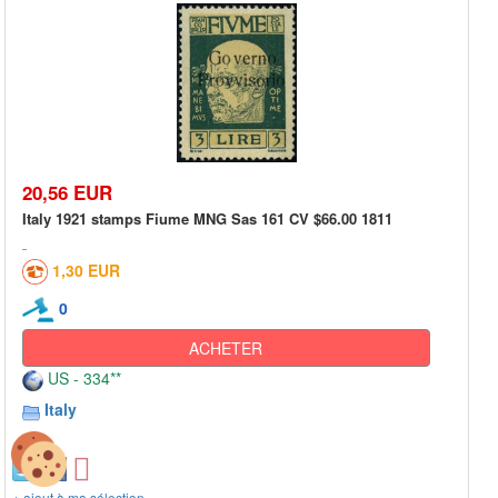
20,56 EUR
Italy 1921 stamps Fiume MNG Sas 161 CV $66.00 1811
1,30 EUR
0
ACHETER
US - 334**
Italy
+ ajout à ma sélection