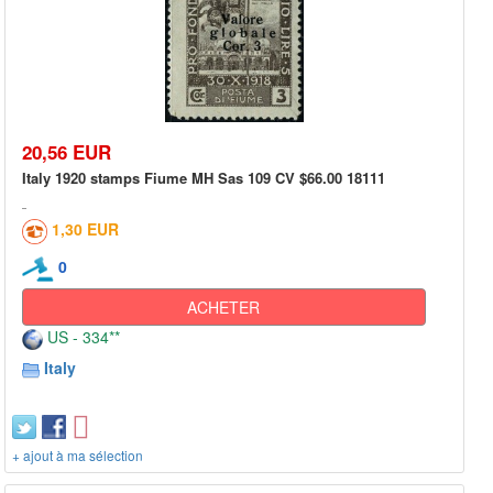
20,56 EUR
Italy 1920 stamps Fiume MH Sas 109 CV $66.00 18111
1,30 EUR
0
ACHETER
US - 334**
Italy
+ ajout à ma sélection