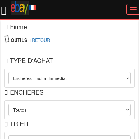
To
nav
Fiume
OUTILS
RETOUR
TYPE D'ACHAT
ENCHÈRES
TRIER