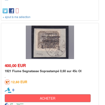
+ ajout à ma sélection
400,00 EUR
1921 Fiume Segnatasse Soprastampé 0,60 sur 45c Ol
12,60 EUR
0
ACHETER
IT - 70***