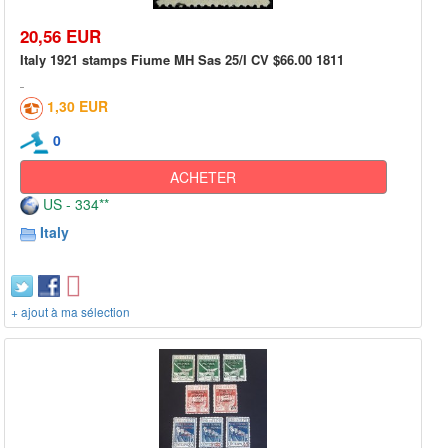
20,56 EUR
Italy 1921 stamps Fiume MH Sas 25/I CV $66.00 1811
1,30 EUR
0
ACHETER
US - 334**
Italy
+ ajout à ma sélection