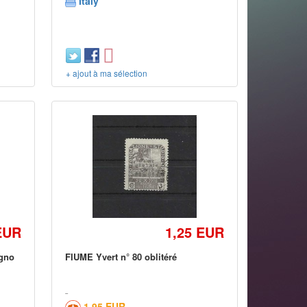
Italy
+ ajout à ma sélection
EUR
1,25 EUR
égno
FIUME Yvert n° 80 oblitéré
1,95 EUR