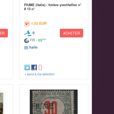
FIUME (italie) - timbre yvert/tellier n°
8 13 n*
1,52 EUR
0
ER
ACHETER
FR - 69***
Italie
+ ajout à ma sélection