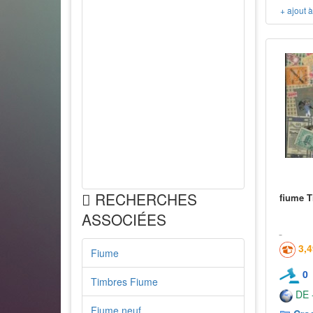
+ ajout 
RECHERCHES
fiume T
ASSOCIÉES
3,
Fiume
0
Timbres Fiume
DE -
Fiume neuf