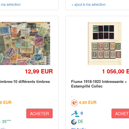
à ma sélection
+ ajout à ma sélection
12,99 EUR
1 056,00 
imbres-10 différents timbres
Fiume 1918-1923 Intéressante +
Estampillé Collec
49 EUR
4,60 EUR
0
ACHETER
ACHET
 35***
DE