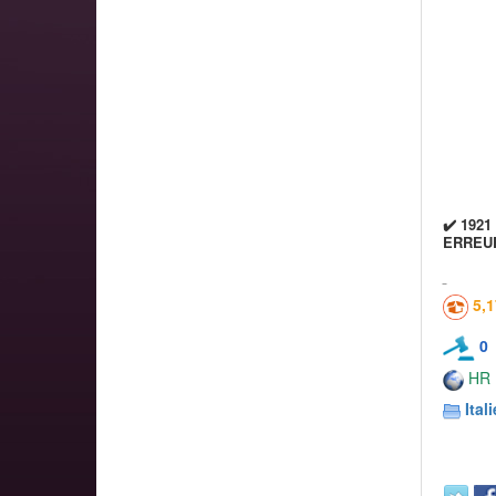
✔️ 192
ERREUR
5,
0
HR
Itali