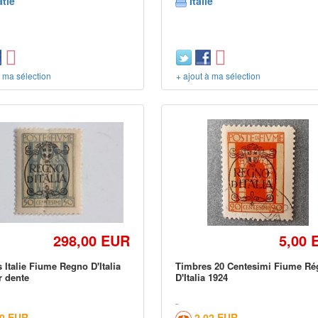
tie
Italie
à ma sélection
+ ajout à ma sélection
298,00 EUR
5,00 
 Italie Fiume Regno D'Italia
Timbres 20 Centesimi Fiume R
r dente
D'Italia 1924
00 EUR
2,02 EUR