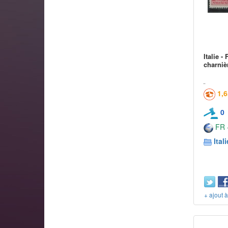
Italie 
charniè
1,
0
FR -
Itali
+ ajout 