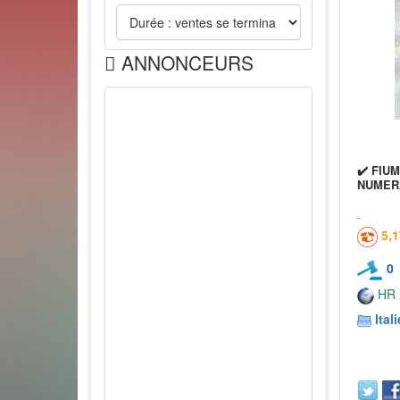
ANNONCEURS
✔️ FIUM
NUMER
5,
0
HR
Itali