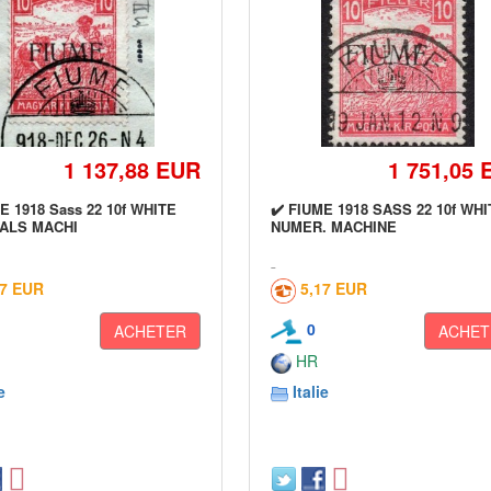
1 137,88 EUR
1 751,05 
E 1918 Sass 22 10f WHITE
✔️ FIUME 1918 SASS 22 10f WH
ALS MACHI
NUMER. MACHINE
17 EUR
5,17 EUR
0
ACHETER
ACHET
HR
e
Italie