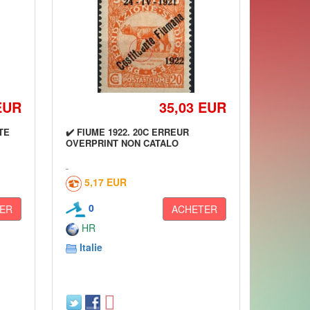
EUR
35,03 EUR
ITE
✔️ FIUME 1922. 20C ERREUR
OVERPRINT NON CATALO
5,17 EUR
0
ER
ACHETER
HR
Italie