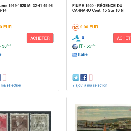
Fiume 1919-1920 Mi 32-41 49 96
FIUME 1920 - RÉGENCE DU
3-14
CARNARO Cent. 15 Sur 10 N
50 EUR
2,00 EUR
0
ACHETER
ACHET
 38***
IT - 55***
e
Italie
à ma sélection
+ ajout à ma sélection