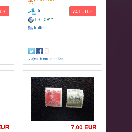
0
ER
ACHETER
FR - 59***
Italie
+ ajout à ma sélection
EUR
7,00 EUR