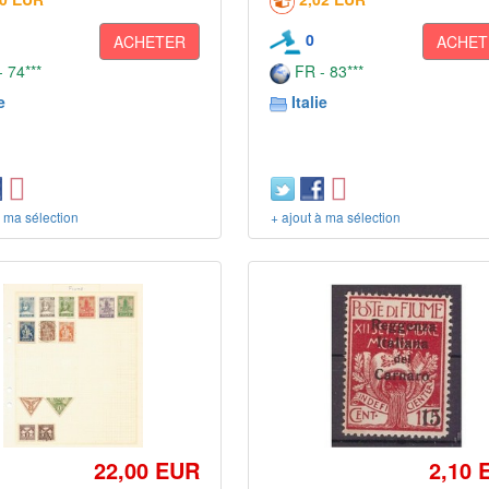
0
ACHETER
ACHET
 74***
FR - 83***
e
Italie
à ma sélection
+ ajout à ma sélection
22,00 EUR
2,10 