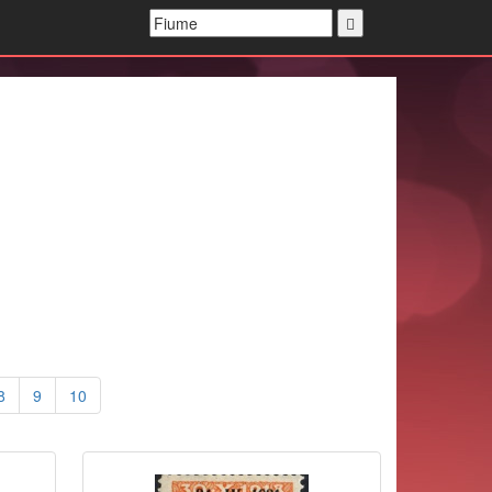
8
9
10