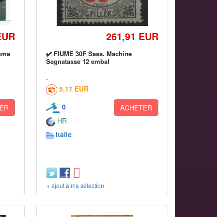
EUR
261,91 EUR
iume
✔️ FIUME 30F Sass. Machine
Segnatasse 12 embal
5,17 EUR
0
ER
ACHETER
HR
Italie
+ ajout à ma sélection