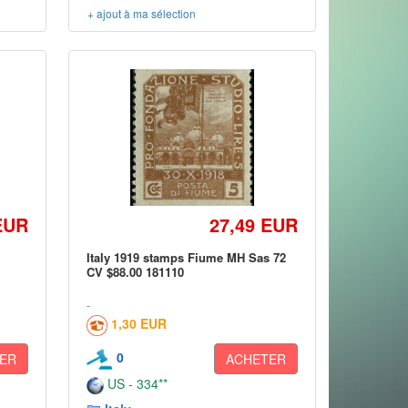
+ ajout à ma sélection
EUR
27,49 EUR
Italy 1919 stamps Fiume MH Sas 72
CV $88.00 181110
1,30 EUR
0
ER
ACHETER
US - 334**