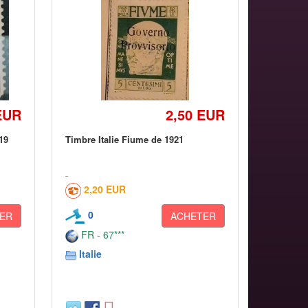
EUR
2,50 EUR
19
Timbre Italie Fiume de 1921
2,20 EUR
0
ER
ACHETER
FR - 67***
Italie