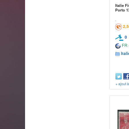
Italie 
Porto 1
2,
0
FR -
Itali
+ ajout 