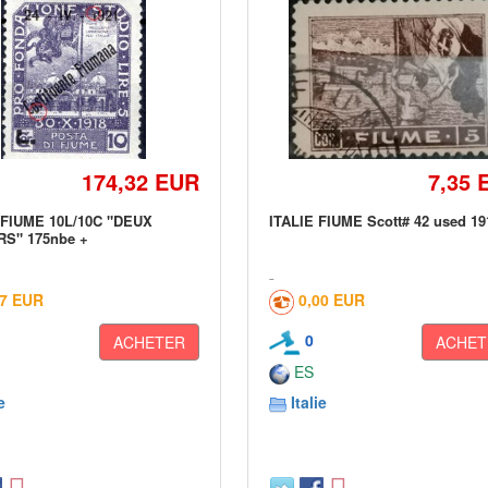
174,32 EUR
7,35 
1 FIUME 10L/10C "DEUX
ITALIE FIUME Scott# 42 used 19
S" 175nbe +
17 EUR
0,00 EUR
0
ACHETER
ACHET
ES
e
Italie