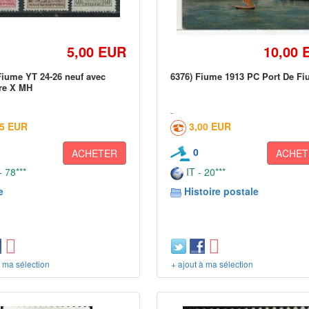
5,00 EUR
10,00 
- Fiume YT 24-26 neuf avec
6376) Fiume 1913 PC Port De F
re X MH
65 EUR
3,00 EUR
0
ACHETER
ACHET
 78***
IT - 20***
e
Histoire postale
à ma sélection
+ ajout à ma sélection