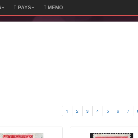
S
PAYS
MEMO
1
2
3
4
5
6
7