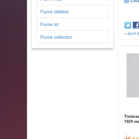
Croa
Fiume oblitéré
Fiume lot
+ ajout 
Fiume collection
Timbres
1924 va
8,