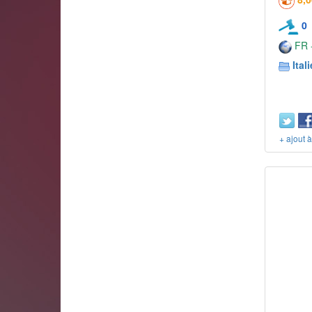
0
FR -
Itali
+ ajout 