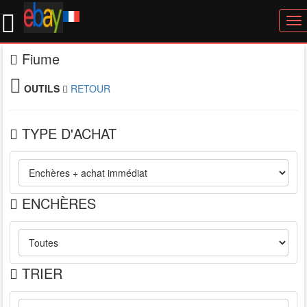
To
nav
Fiume
OUTILS
RETOUR
TYPE D'ACHAT
ENCHÈRES
TRIER