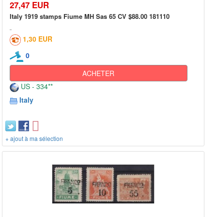
27,47 EUR
Italy 1919 stamps Fiume MH Sas 65 CV $88.00 181110
1,30 EUR
0
ACHETER
US - 334**
Italy
+ ajout à ma sélection