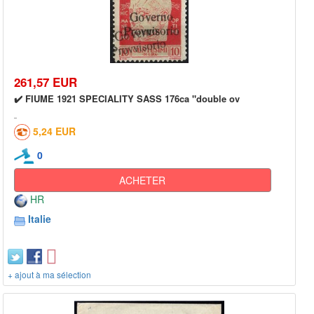
261,57 EUR
✔️ FIUME 1921 SPECIALITY SASS 176ca "double ov
5,24 EUR
0
ACHETER
HR
Italie
+ ajout à ma sélection