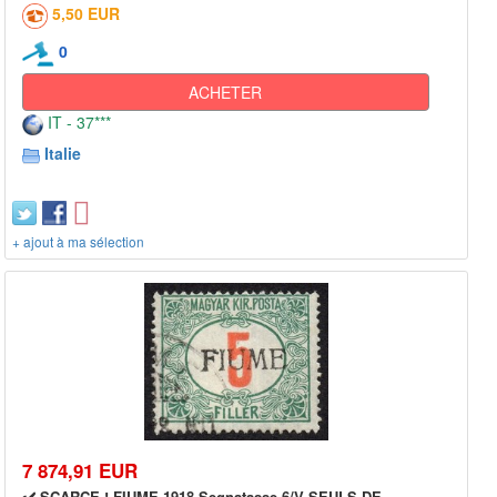
5,50 EUR
0
ACHETER
IT - 37***
Italie
+ ajout à ma sélection
7 874,91 EUR
✔️ SCARCE ! FIUME 1918 Segnatasse 6/V SEULS DE