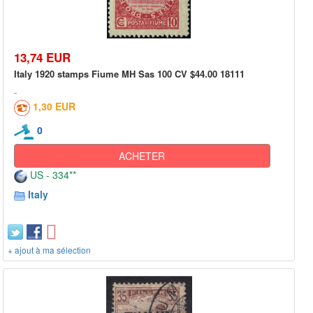
13,74 EUR
Italy 1920 stamps Fiume MH Sas 100 CV $44.00 18111
1,30 EUR
0
ACHETER
US - 334**
Italy
+ ajout à ma sélection