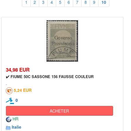
1
2
3
4
5
6
7
8
9
10
34,98 EUR
✔️ FIUME 50C SASSONE 156 FAUSSE COULEUR
5,24 EUR
0
ACHETER
HR
Italie