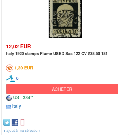
12,02 EUR
Italy 1920 stamps Fiume USED Sas 122 CV $38.50 181
1,30 EUR
0
ACHETER
US - 334**
Italy
+ ajout à ma sélection