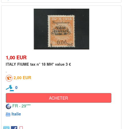
1,00 EUR
ITALY FIUME tax n° 18 MH* value 3 €
2,00 EUR
0
ACHETER
FR - 29***
Italie