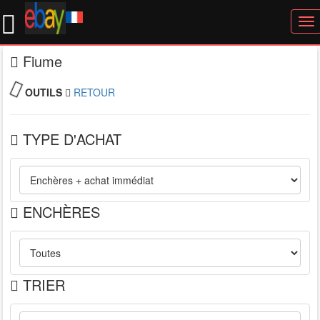
To
nav
Fiume
OUTILS
RETOUR
TYPE D'ACHAT
ENCHÈRES
TRIER