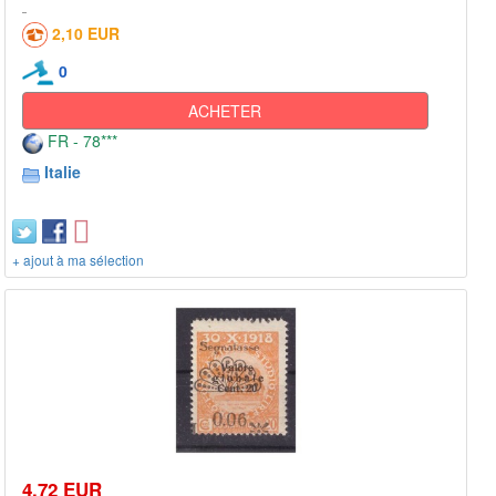
2,10 EUR
0
ACHETER
FR - 78***
Italie
+ ajout à ma sélection
4,72 EUR