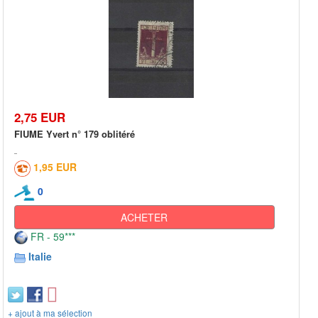
2,75 EUR
FIUME Yvert n° 179 oblitéré
1,95 EUR
0
ACHETER
FR - 59***
Italie
+ ajout à ma sélection