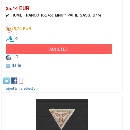
35,14 EUR
✔️ FIUME FRANCO 10c/45c MNH** PAIRE SASS. D77e
5,24 EUR
0
ACHETER
HR
Italie
+ ajout à ma sélection