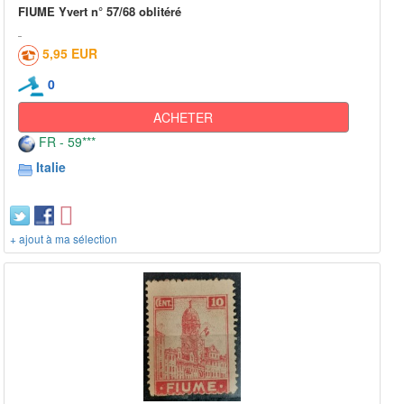
FIUME Yvert n° 57/68 oblitéré
5,95 EUR
0
ACHETER
FR - 59***
Italie
+ ajout à ma sélection