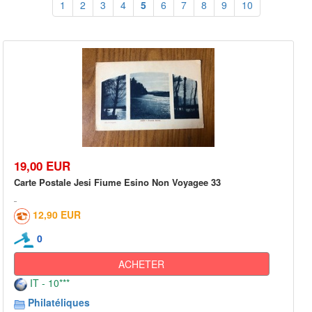
1
2
3
4
5
6
7
8
9
10
19,00 EUR
Carte Postale Jesi Fiume Esino Non Voyagee 33
12,90 EUR
0
ACHETER
IT - 10***
Philatéliques