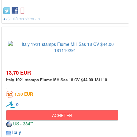
+ ajout à ma sélection
13,70 EUR
Italy 1921 stamps Fiume MH Sas 18 CV $44.00 181110
1,30 EUR
0
ACHETER
US - 334**
Italy