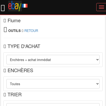
To
nav
Fiume
OUTILS
RETOUR
TYPE D'ACHAT
ENCHÈRES
TRIER