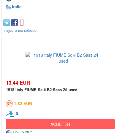
Italie
+ ajout à ma sélection
13,44 EUR
1918 Italy FIUME Sc # B2 Sass 2/l used
1,82 EUR
0
ACHETER
US - 928**