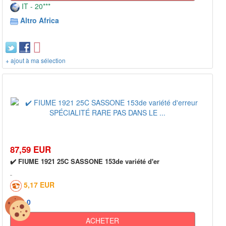
IT - 20***
Altro Africa
+ ajout à ma sélection
87,59 EUR
✔️ FIUME 1921 25C SASSONE 153de variété d'er
5,17 EUR
0
ACHETER