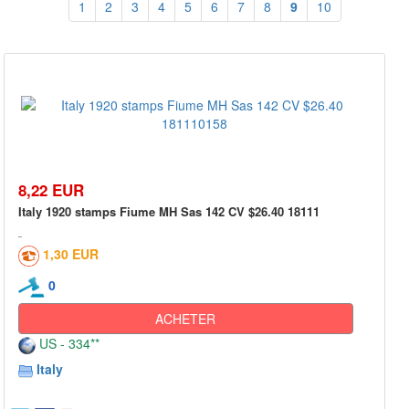
1
2
3
4
5
6
7
8
9
10
8,22 EUR
Italy 1920 stamps Fiume MH Sas 142 CV $26.40 18111
1,30 EUR
0
ACHETER
US - 334**
Italy