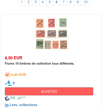
1
2
3
4
5
6
7
8
9
10
8,50 EUR
Fiume 10 timbres de collection tous différents.
6,95 EUR
0
ACHETER
FR - 67***
Lots, collections