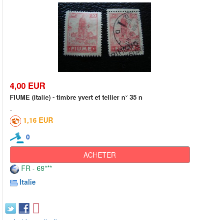
4,00 EUR
FIUME (italie) - timbre yvert et tellier n° 35 n
1,16 EUR
0
ACHETER
FR - 69***
Italie