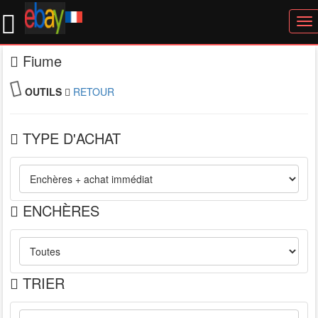
To
nav
Fiume
OUTILS
RETOUR
TYPE D'ACHAT
ENCHÈRES
TRIER