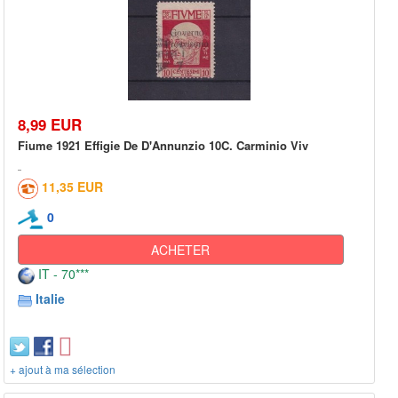
8,99 EUR
Fiume 1921 Effigie De D'Annunzio 10C. Carminio Viv
11,35 EUR
0
ACHETER
IT - 70***
Italie
+ ajout à ma sélection