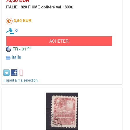
ITALIE 1920 FIUME oblitéré val : 800€
3,60 EUR
0
ACHETER
FR - 01***
Italie
+ ajout à ma sélection