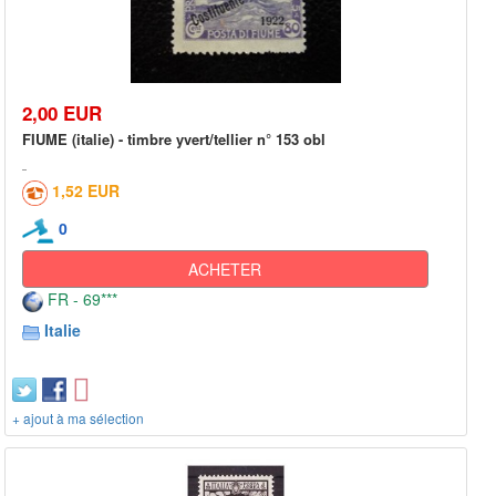
2,00 EUR
FIUME (italie) - timbre yvert/tellier n° 153 obl
1,52 EUR
0
ACHETER
FR - 69***
Italie
+ ajout à ma sélection