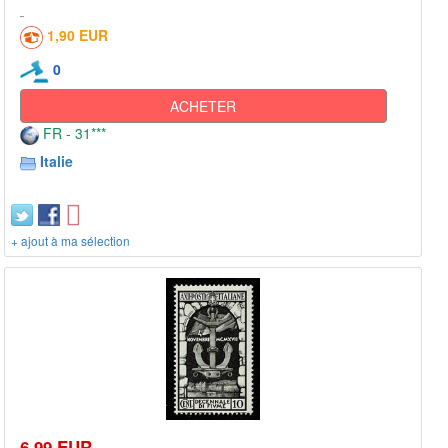
1,90 EUR
0
ACHETER
FR - 31***
Italie
+ ajout à ma sélection
6,99 EUR