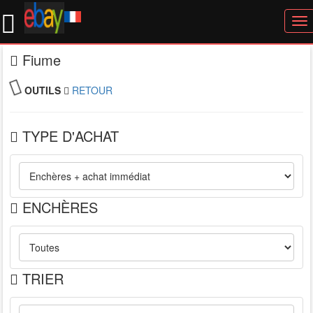
To
nav
Fiume
OUTILS
RETOUR
TYPE D'ACHAT
ENCHÈRES
TRIER