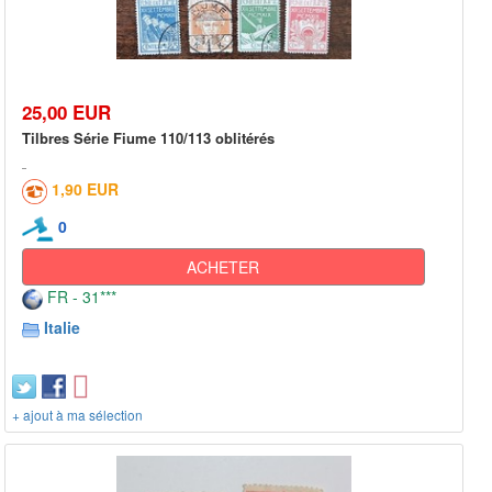
25,00 EUR
Tilbres Série Fiume 110/113 oblitérés
1,90 EUR
0
ACHETER
FR - 31***
Italie
+ ajout à ma sélection