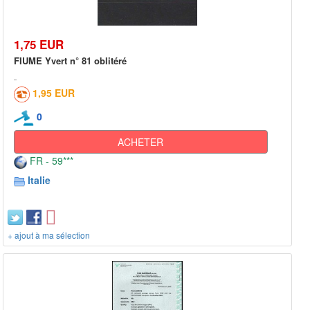
1,75 EUR
FIUME Yvert n° 81 oblitéré
1,95 EUR
0
ACHETER
FR - 59***
Italie
+ ajout à ma sélection