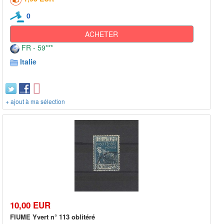
0
ACHETER
FR - 59***
Italie
+ ajout à ma sélection
10,00 EUR
FIUME Yvert n° 113 oblitéré