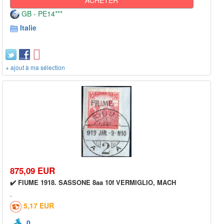
GB - PE14***
Italie
+ ajout à ma sélection
875,09 EUR
✔️ FIUME 1918. SASSONE 8aa 10f VERMIGLIO, MACH
5,17 EUR
0