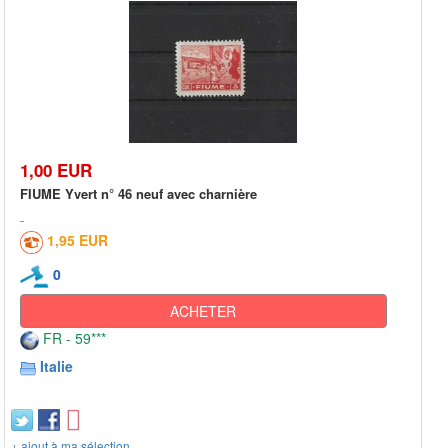
1,00 EUR
FIUME Yvert n° 46 neuf avec charnière
1,95 EUR
0
ACHETER
FR - 59***
Italie
+ ajout à ma sélection