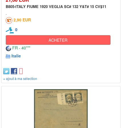
B805-ITALY FIUME 1920 VEGLIA SC# 132 Y&T# 15 CV$11
2,90 EUR
0
ACHETER
FR - 40***
Italie
+ ajout à ma sélection