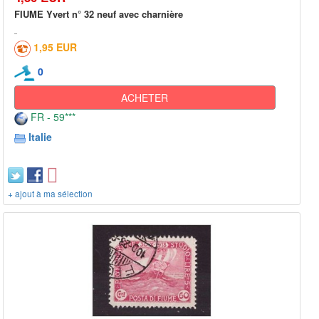
FIUME Yvert n° 32 neuf avec charnière
1,95 EUR
0
ACHETER
FR - 59***
Italie
+ ajout à ma sélection