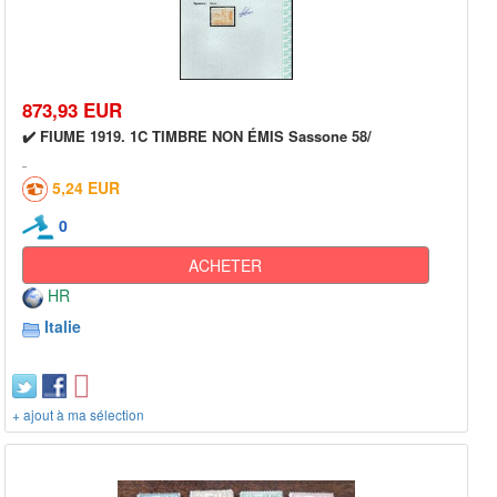
873,93 EUR
✔️ FIUME 1919. 1C TIMBRE NON ÉMIS Sassone 58/
5,24 EUR
0
ACHETER
HR
Italie
+ ajout à ma sélection