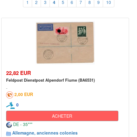
1
2
3
4
5
6
7
8
9
10
22,82 EUR
Feldpost Dienstpost Alpendorf Fiume (BA6531)
2,00 EUR
0
ACHETER
DE - 35***
Allemagne, anciennes colonies