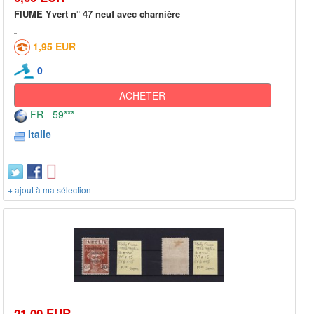
FIUME Yvert n° 47 neuf avec charnière
1,95 EUR
0
ACHETER
FR - 59***
Italie
+ ajout à ma sélection
21,00 EUR