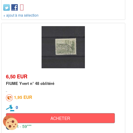
+ ajout à ma sélection
6,50 EUR
FIUME Yvert n° 48 oblitéré
1,95 EUR
0
ACHETER
FR - 59***