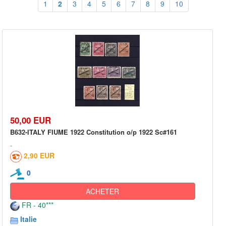
1
2
3
4
5
6
7
8
9
10
50,00 EUR
B632-ITALY FIUME 1922 Constitution o/p 1922 Sc#161
2,90 EUR
0
ACHETER
FR - 40***
Italie