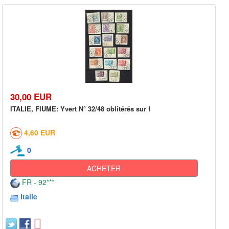
30,00 EUR
ITALIE, FIUME: Yvert N° 32/48 oblitérés sur f
4,60 EUR
0
ACHETER
FR - 92***
Italie