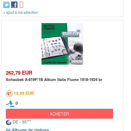
+ ajout à ma sélection
262,79 EUR
Schaubek A-819F/1B Album Italie Fiume 1918-1924 br
15,99 EUR
0
ACHETER
DE - 35***
Albums de timbres