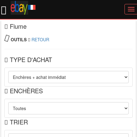
To
nav
Fiume
OUTILS
RETOUR
TYPE D'ACHAT
ENCHÈRES
TRIER