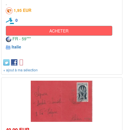
1,95 EUR
0
ACHETER
FR - 59***
Italie
+ ajout à ma sélection
49,99 EUR