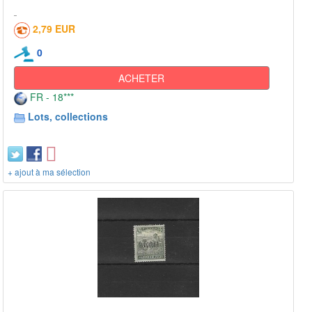
2,79 EUR
0
ACHETER
FR - 18***
Lots, collections
+ ajout à ma sélection