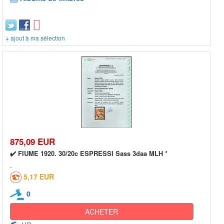
+ ajout à ma sélection
875,09 EUR
✔️ FIUME 1920. 30/20c ESPRESSI Sass 3daa MLH *
5,17 EUR
0
ACHETER