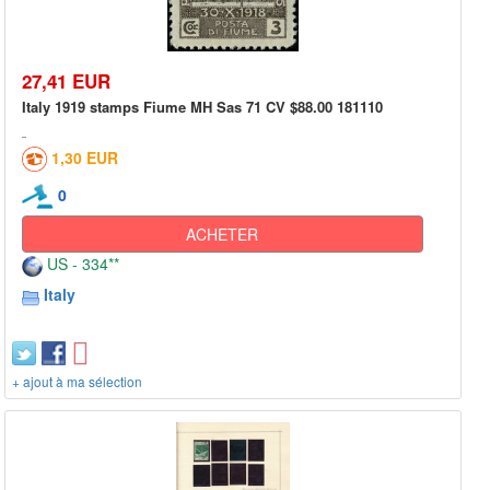
27,41 EUR
Italy 1919 stamps Fiume MH Sas 71 CV $88.00 181110
1,30 EUR
0
ACHETER
US - 334**
Italy
+ ajout à ma sélection