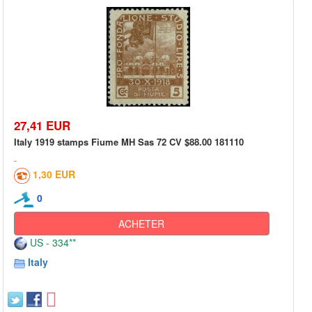
27,41 EUR
Italy 1919 stamps Fiume MH Sas 72 CV $88.00 181110
1,30 EUR
0
ACHETER
US - 334**
Italy