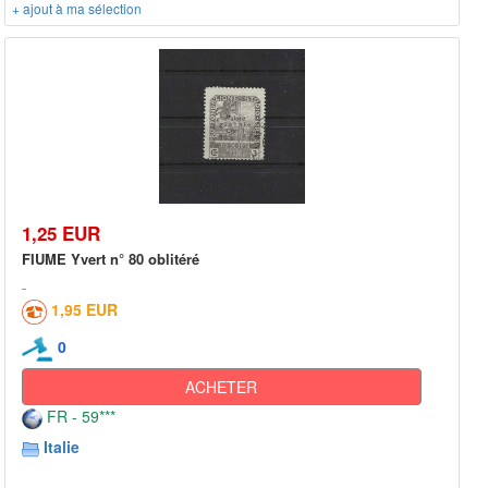
+ ajout à ma sélection
1,25 EUR
FIUME Yvert n° 80 oblitéré
1,95 EUR
0
ACHETER
FR - 59***
Italie