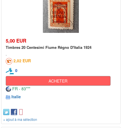
5,00 EUR
Timbres 20 Centesimi Fiume Régno D'Italia 1924
2,02 EUR
0
ACHETER
FR - 83***
Italie
+ ajout à ma sélection