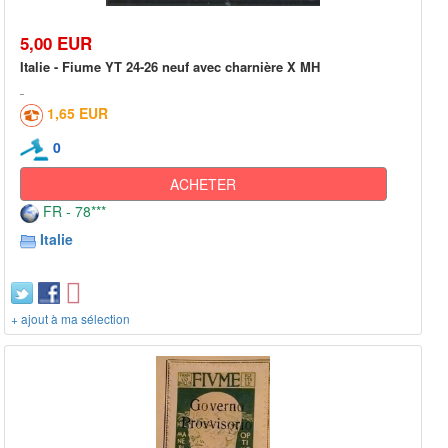
5,00 EUR
Italie - Fiume YT 24-26 neuf avec charnière X MH
1,65 EUR
0
ACHETER
FR - 78***
Italie
+ ajout à ma sélection