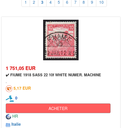
1
2
3
4
5
6
7
8
9
10
1 751,05 EUR
✔️ FIUME 1918 SASS 22 10f WHITE NUMER. MACHINE
5,17 EUR
0
ACHETER
HR
Italie