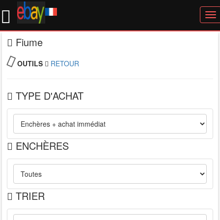
To
nav
Fiume
OUTILS
RETOUR
TYPE D'ACHAT
ENCHÈRES
TRIER