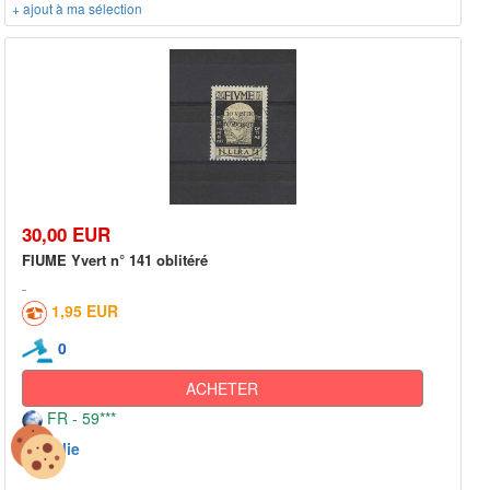
+ ajout à ma sélection
30,00 EUR
FIUME Yvert n° 141 oblitéré
1,95 EUR
0
ACHETER
FR - 59***
Italie