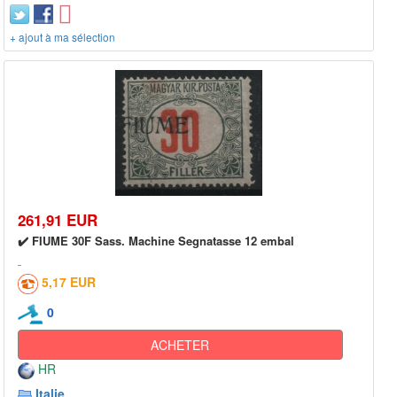
+ ajout à ma sélection
261,91 EUR
✔️ FIUME 30F Sass. Machine Segnatasse 12 embal
5,17 EUR
0
ACHETER
HR
Italie