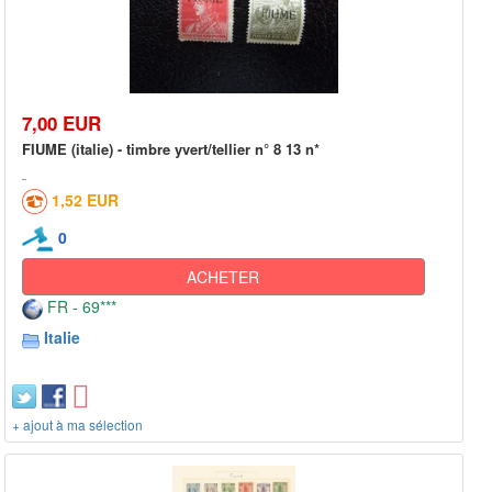
7,00 EUR
FIUME (italie) - timbre yvert/tellier n° 8 13 n*
1,52 EUR
0
ACHETER
FR - 69***
Italie
+ ajout à ma sélection