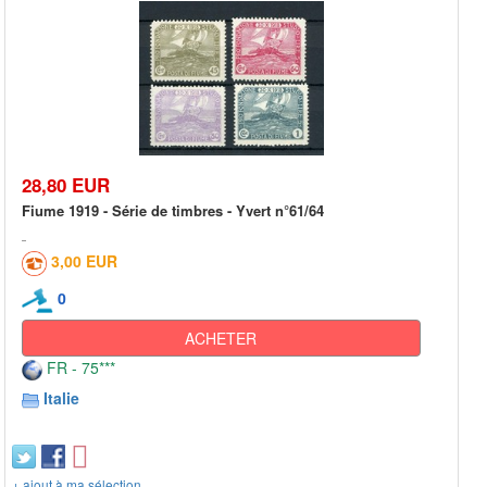
28,80 EUR
Fiume 1919 - Série de timbres - Yvert n°61/64
3,00 EUR
0
ACHETER
FR - 75***
Italie
+ ajout à ma sélection