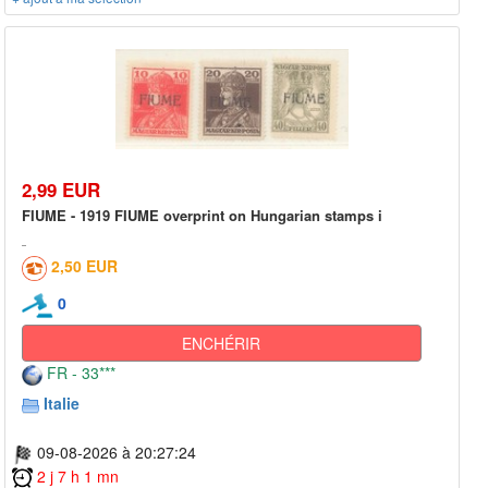
2,99 EUR
FIUME - 1919 FIUME overprint on Hungarian stamps i
2,50 EUR
0
ENCHÉRIR
FR - 33***
Italie
09-08-2026 à 20:27:24
2 j 7 h 1 mn