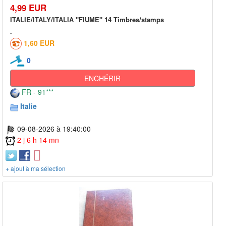
4,99 EUR
ITALIE/ITALY/ITALIA "FIUME" 14 Timbres/stamps
1,60 EUR
0
ENCHÉRIR
FR - 91***
Italie
09-08-2026 à 19:40:00
2 j 6 h 14 mn
+ ajout à ma sélection