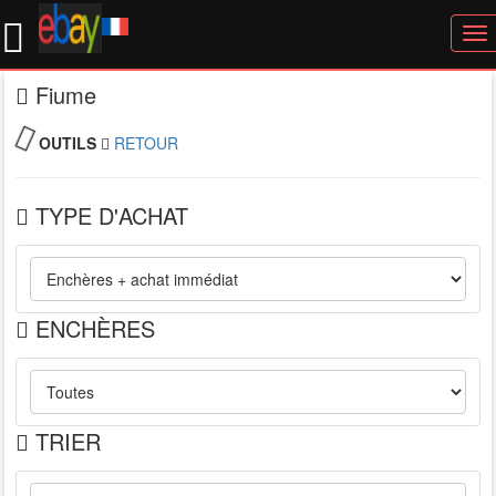
To
nav
Fiume
OUTILS
RETOUR
TYPE D'ACHAT
ENCHÈRES
TRIER