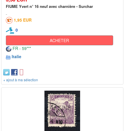
FIUME Yvert n° 16 neuf avec charnière - Surchar
1,95 EUR
0
ACHETER
FR - 59***
Italie
+ ajout à ma sélection