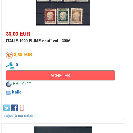
30,00 EUR
ITALIE 1920 FIUME neuf* val : 300€
3,60 EUR
0
ACHETER
FR - 01***
Italie
+ ajout à ma sélection