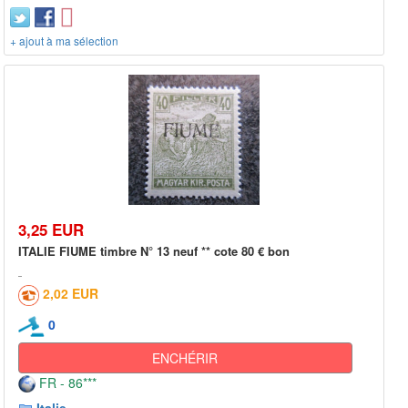
+ ajout à ma sélection
3,25 EUR
ITALIE FIUME timbre N° 13 neuf ** cote 80 € bon
2,02 EUR
0
ENCHÉRIR
FR - 86***
Italie