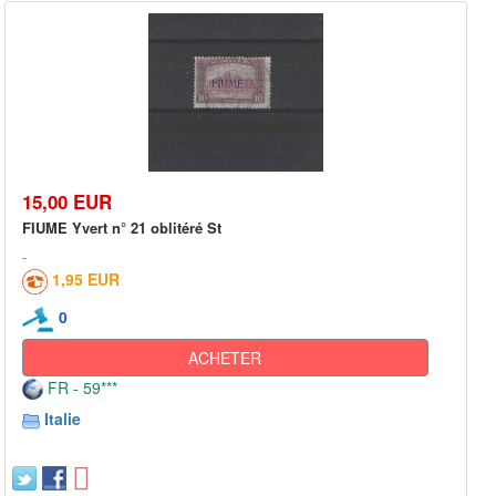
15,00 EUR
FIUME Yvert n° 21 oblitéré St
1,95 EUR
0
ACHETER
FR - 59***
Italie