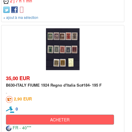
2 j 7 h 1 mn
+ ajout à ma sélection
35,00 EUR
B630-ITALY FIUME 1924 Regno d'Italia Sc#184- 195 F
2,90 EUR
0
ACHETER
FR - 40***