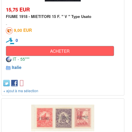
15,75 EUR
FIUME 1918 - MIETITORI 15 F. " V " Type Usato
9,00 EUR
0
ACHETER
IT - 55***
Italie
+ ajout à ma sélection