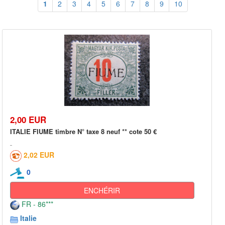
1
2
3
4
5
6
7
8
9
10
2,00 EUR
ITALIE FIUME timbre N° taxe 8 neuf ** cote 50 €
2,02 EUR
0
ENCHÉRIR
FR - 86***
Italie