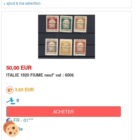
+ ajout à ma sélection
50,00 EUR
ITALIE 1920 FIUME neuf* val : 600€
3,60 EUR
0
ACHETER
FR - 01***
Italie