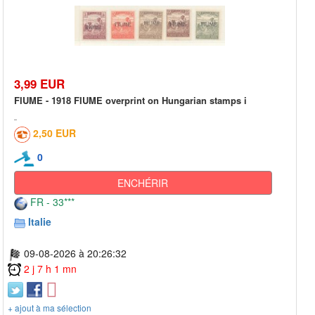
3,99 EUR
FIUME - 1918 FIUME overprint on Hungarian stamps i
2,50 EUR
0
ENCHÉRIR
FR - 33***
Italie
09-08-2026 à 20:26:32
2 j 7 h 1 mn
+ ajout à ma sélection